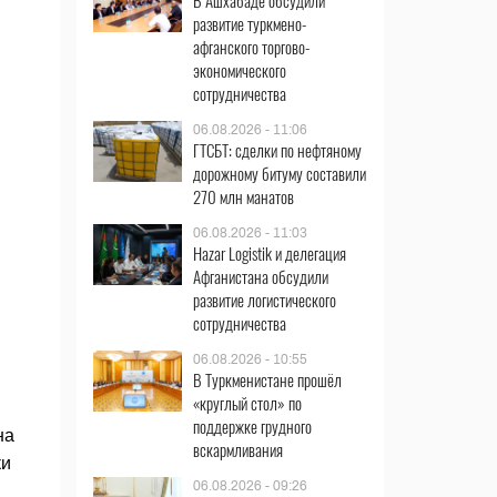
В Ашхабаде обсудили
развитие туркмено-
афганского торгово-
экономического
сотрудничества
06.08.2026 - 11:06
ГТСБТ: сделки по нефтяному
дорожному битуму составили
270 млн манатов
06.08.2026 - 11:03
Hazar Logistik и делегация
Афганистана обсудили
развитие логистического
сотрудничества
06.08.2026 - 10:55
В Туркменистане прошёл
«круглый стол» по
поддержке грудного
на
вскармливания
ки
06.08.2026 - 09:26