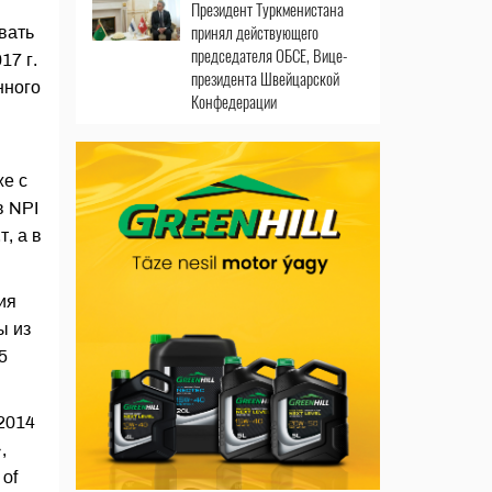
Президент Туркменистана
принял действующего
вать
председателя ОБСЕ, Вице-
17 г.
президента Швейцарской
нного
Конфедерации
же с
в NPI
, а в
ия
ы из
5
2014
,
 of