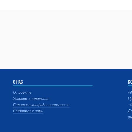
О НАС
К
in
О проекте
Пр
Условия и положения
+9
Политика конфиденциальности
Дл
Связаться с нами
pr