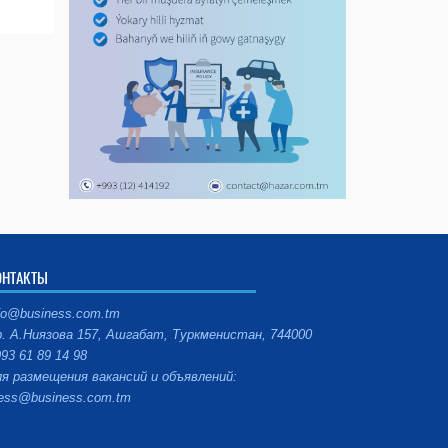
ОНТАКТЫ
fo@business.com.tm
. А.Ниязова 157, Ашгабат, Туркменистан, 744000
93 61 89 14 98
я размещения вакансий и объявлений:
ess@business.com.tm