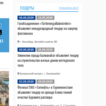
ре.
ТЕНДЕРЫ
ПОКАЗАТЬ ВСЕ
06.08.2026
16.09.2026
Гособъединение «Türkmengallaönümleri»
объявляет международный тендер на закупку
фостоксина
г. Ашхабад, Арчабил шаёлы 92
06.08.2026
26.08.2026
Хякимлик города Балканабат объявляет тендер
на строительство жилых домов коттеджного
типа
Балканский велаят, г. Балканабат
03.08.2026
28.08.2026
Филиал ПАО «Татнефть» в Туркменистане
объявляет тендер по аренде блока тонкой
очистки бурового раствора
Туркменистан, г. Балканабад, ул. Т. Сатылова,