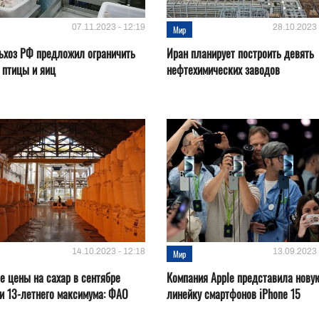
07.11.2023 - 12:19
28.10.2023 
Мир
ьхоз РФ предложил ограничить
Иран планирует построить девять
 птицы и яиц
нефтехимических заводов
14.10.2023 - 12:18
13.09.2023 
Мир
 цены на сахар в сентябре
Компания Apple представила нову
и 13-летнего максимума: ФАО
линейку смартфонов iPhone 15