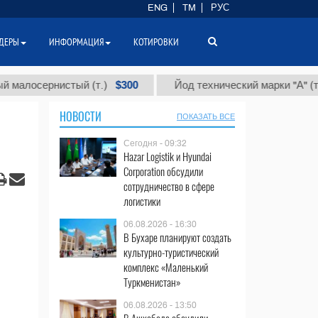
ENG
TM
РУС
ДЕРЫ
ИНФОРМАЦИЯ
КОТИРОВКИ
$300
$86 
ернистый (т.)
Йод технический марки "А" (т.)
НОВОСТИ
ПОКАЗАТЬ ВСЕ
Сегодня - 09:32
Hazar Logistik и Hyundai
Corporation обсудили
сотрудничество в сфере
логистики
06.08.2026 - 16:30
В Бухаре планируют создать
культурно-туристический
комплекс «Маленький
Туркменистан»
06.08.2026 - 13:50