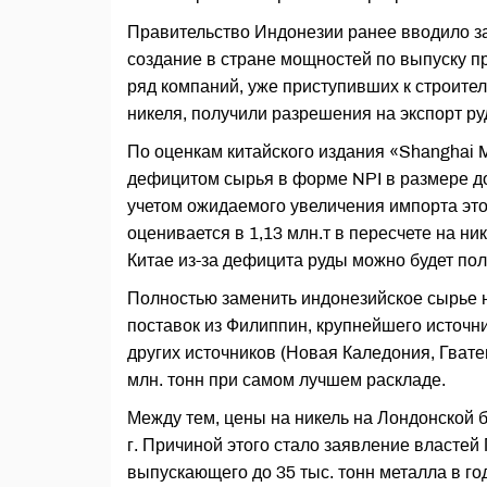
Правительство Индонезии ранее вводило зап
создание в стране мощностей по выпуску пр
ряд компаний, уже приступивших к строите
никеля, получили разрешения на экспорт ру
По оценкам китайского издания «Shanghai Me
дефицитом сырья в форме NPI в размере до
учетом ожидаемого увеличения импорта это
оценивается в 1,13 млн.т в пересчете на ник
Китае из-за дефицита руды можно будет полу
Полностью заменить индонезийское сырье 
поставок из Филиппин, крупнейшего источни
других источников (Новая Каледония, Гватем
млн. тонн при самом лучшем раскладе.
Между тем, цены на никель на Лондонской 
г. Причиной этого стало заявление власте
выпускающего до 35 тыс. тонн металла в год