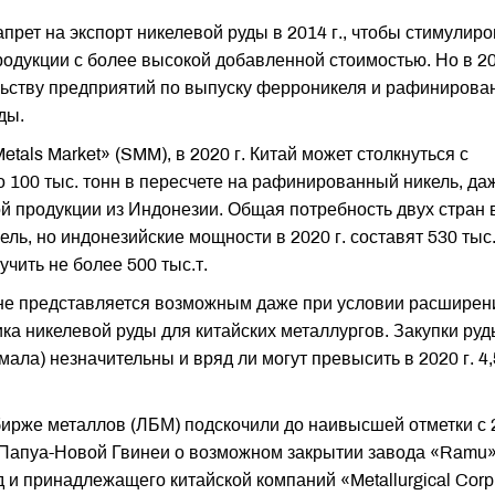
рет на экспорт никелевой руды в 2014 г., чтобы стимулиро
одукции с более высокой добавленной стоимостью. Но в 20
льству предприятий по выпуску ферроникеля и рафинирова
ды.
tals Market» (SMM), в 2020 г. Китай может столкнуться с
 100 тыс. тонн в пересчете на рафинированный никель, да
й продукции из Индонезии. Общая потребность двух стран 
ель, но индонезийские мощности в 2020 г. составят 530 тыс.т
чить не более 500 тыс.т.
не представляется возможным даже при условии расширен
ка никелевой руды для китайских металлургов. Закупки руд
ала) незначительны и вряд ли могут превысить в 2020 г. 4,
бирже металлов (ЛБМ) подскочили до наивысшей отметки с 
й Папуа-Новой Гвинеи о возможном закрытии завода «Ramu»
 и принадлежащего китайской компаний «Metallurgical Corp