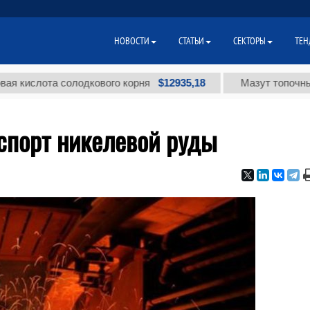
НОВОСТИ
СТАТЬИ
СЕКТОРЫ
ТЕН
$12935,18
ота солодкового корня
Мазут топочный малос
спорт никелевой руды