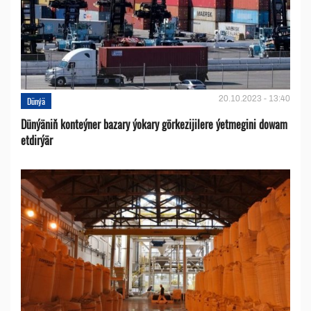
20.10.2023 - 13:40
Dünýä
Dünýäniň konteýner bazary ýokary görkezijilere ýetmegini dowam
etdirýär