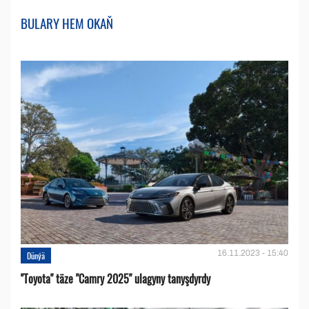
BULARY HEM OKAŇ
16.11.2023 - 15:40
Dünýä
''Toyota" täze "Camry 2025" ulagyny tanyşdyrdy