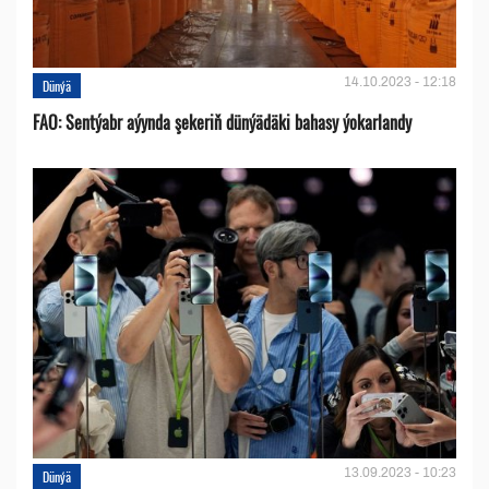
14.10.2023 - 12:18
Dünýä
FAO: Sentýabr aýynda şekeriň dünýädäki bahasy ýokarlandy
13.09.2023 - 10:23
Dünýä