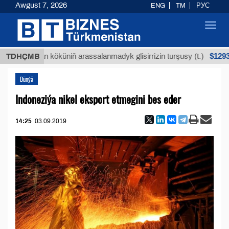
Awgust 7, 2026
ENG
TM
РУС
Toggl
navig
$12935,18
Buýan köküniň arassalanmadyk glisirrizin turşusy (t.)
TDHÇMB
Dünýä
Indoneziýa nikel eksport etmegini bes eder
14:25
03.09.2019