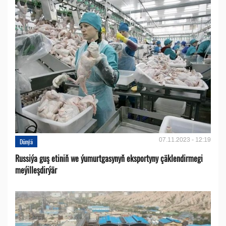
07.11.2023 - 12:19
Dünýä
Russiýa guş etiniň we ýumurtgasynyň eksportyny çäklendirmegi
meýilleşdirýär