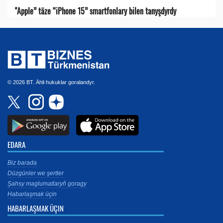
"Apple” täze “iPhone 15” smartfonlary bilen tanyşdyrdy
© 2026 BT. Ähli hukuklar goralandyr.
EDARA
Biz barada
Düzgünler we şertler
Şahsy maglumatlaryň goragy
Habarlaşmak üçin
HABARLAŞMAK ÜÇIN