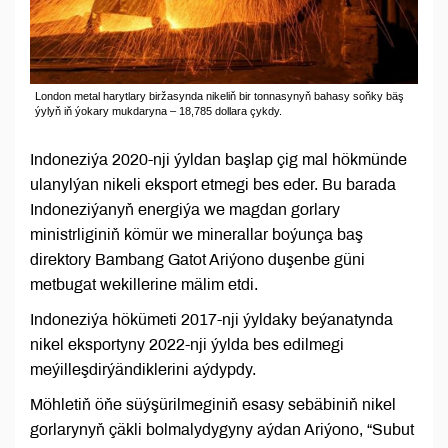
London metal harytlary biržasynda nikeliň bir tonnasynyň bahasy soňky bäş
ýylyň iň ýokary mukdaryna – 18,785 dollara çykdy.
Indoneziýa 2020-nji ýyldan başlap çig mal hökmünde
ulanylýan nikeli eksport etmegi bes eder. Bu barada
Indoneziýanyň energiýa we magdan gorlary
ministrliginiň kömür we minerallar boýunça baş
direktory Bambang Gatot Ariýono duşenbe güni
metbugat wekillerine mälim etdi.
Indoneziýa hökümeti 2017-nji ýyldaky beýanatynda
nikel eksportyny 2022-nji ýylda bes edilmegi
meýilleşdirýändiklerini aýdypdy.
Möhletiň öňe süýşürilmeginiň esasy sebäbiniň nikel
gorlarynyň çäkli bolmalydygyny aýdan Ariýono, “Subut