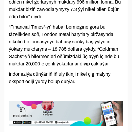
edilen nikel gorlarynyň mukdary 698 million tonna. Bu
mukdar biziň zawodlarymyzy 7.3 ýyl nikel bilen üpjün
edip biler” diýdi.
“Financial Times”-yň habar bermegine görä bu
täzelikden soň, London metal harytlary biržasynda
nikeliň bir tonnasynyň bahasy soňky bäş ýylyň iň
ýokary mukdaryna – 18,785 dollara çykdy. “Goldman
Sachs”-yň bilermenleri öňümizdäki üç aýyň içinde bu
mukdar 20,000-e çenli ýokarlanar diýip çaklaýar.
Indoneziýa dünýäniň iň uly ikinji nikel çig malyny
eksport ediji ýurdy bolup durýar.