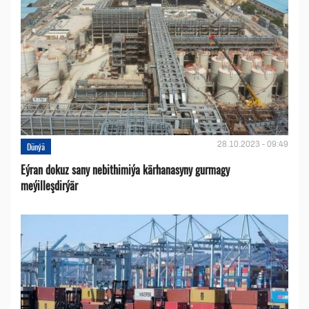
28.10.2023 - 09:49
Dünýä
Eýran dokuz sany nebithimiýa kärhanasyny gurmagy
meýilleşdirýär