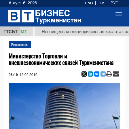
Август 6, 2026
ENG
TM
РУС
Toggl
navig
,8 ТМТ
ГТСБТ
Неочищенная глицирризиновая кислота солодково
Разъяснения
Министерство Торговли и
внешнеэкономических связей Туркменистана
06:19
13.02.2019