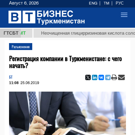
Август 6, 2026
ENG
TM
РУС
Toggl
navig
8 ТМТ
ГТСБТ
Неочищенная глицирризиновая кислота солодковог
Разъяснения
Регистрация компании в Туркменистане: с чего
начать?
БТ
11:08
25.06.2019