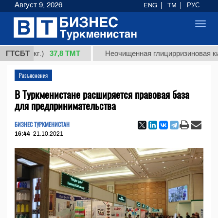
Август 9, 2026
ENG
TM
РУС
Toggl
navig
37,8 ТМТ
 (кг.)
ГТСБТ
Неочищенная глицирризиновая кислота 
Разъяснения
В Туркменистане расширяется правовая база
для предпринимательства
БИЗНЕС ТУРКМЕНИСТАН
16:44
21.10.2021