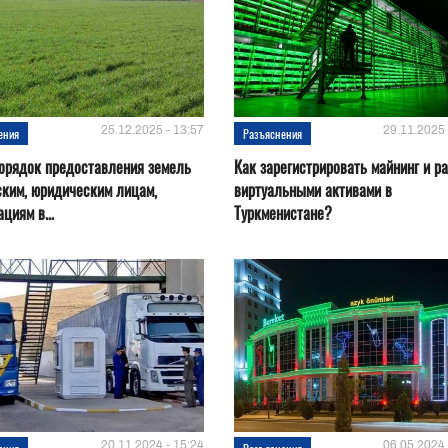
25.12.2025 - 13:57
29.11.2025 
ения
Разъяснения
орядок предоставления земель
Как зарегистрировать майнинг и ра
ким, юридическим лицам,
виртуальными активами в
циям в...
Туркменистане?
20.11.2024 - 15:24
06.05.2024 