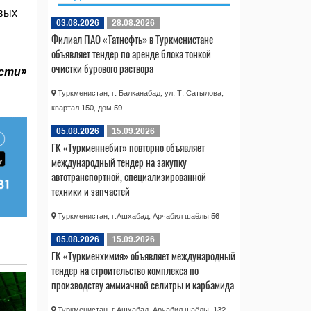
вых
03.08.2026
28.08.2026
Филиал ПАО «Татнефть» в Туркменистане
объявляет тендер по аренде блока тонкой
очистки бурового раствора
ости»
Туркменистан, г. Балканабад, ул. Т. Сатылова,
квартал 150, дом 59
05.08.2026
15.09.2026
ГК «Туркменнебит» повторно объявляет
международный тендер на закупку
автотранспортной, специализированной
техники и запчастей
Туркменистан, г.Ашхабад, Арчабил шаёлы 56
05.08.2026
15.09.2026
ГК «Туркменхимия» объявляет международный
тендер на строительство комплекса по
производству аммиачной селитры и карбамида
Туркменистан, г.Ашхабад, Арчабил шаёлы, 132