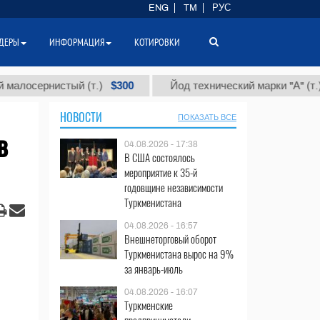
ENG
TM
РУС
ДЕРЫ
ИНФОРМАЦИЯ
КОТИРОВКИ
$300
$86 
ернистый (т.)
Йод технический марки "А" (т.)
НОВОСТИ
ПОКАЗАТЬ ВСЕ
в
04.08.2026 - 17:38
В США состоялось
мероприятие к 35-й
годовщине независимости
Туркменистана
04.08.2026 - 16:57
Внешнеторговый оборот
Туркменистана вырос на 9%
за январь-июль
04.08.2026 - 16:07
Туркменские