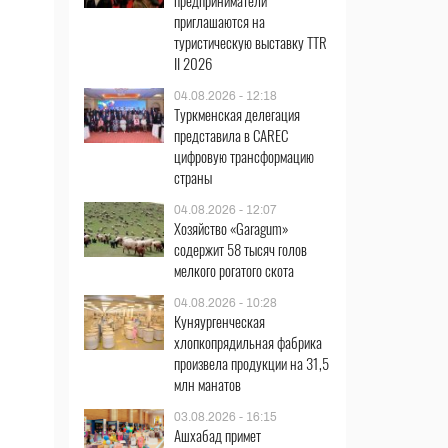
предприниматели
приглашаются на
туристическую выставку TTR
II 2026
04.08.2026 - 12:18
Туркменская делегация
представила в CAREC
цифровую трансформацию
страны
04.08.2026 - 12:07
Хозяйство «Garagum»
содержит 58 тысяч голов
мелкого рогатого скота
04.08.2026 - 10:28
Куняургенческая
хлопкопрядильная фабрика
произвела продукции на 31,5
млн манатов
03.08.2026 - 16:15
Ашхабад примет