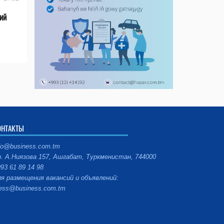
ий
ОНТАКТЫ
fo@business.com.tm
. А.Ниязова 157, Ашгабат, Туркменистан, 744000
93 61 89 14 98
я размещения вакансий и объявлений:
ess@business.com.tm