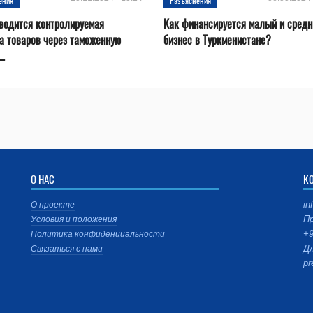
ения
Разъяснения
водится контролируемая
Как финансируется малый и средн
а товаров через таможенную
бизнес в Туркменистане?
..
О НАС
К
in
О проекте
Пр
Условия и положения
+9
Политика конфиденциальности
Дл
Связаться с нами
pr