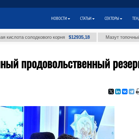
НОВОСТИ
СТАТЬИ
СЕКТОРЫ
ТЕН
$12935,18
лота солодкового корня
Мазут топочный малос
енный продовольственный резер