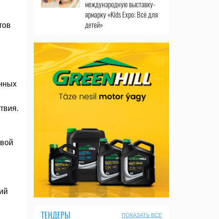
международную выставку-
ярмарку «Kids Expo: Всё для
детей»
тов
ённых
твия.
евой
ий
ТЕНДЕРЫ
ПОКАЗАТЬ ВСЕ