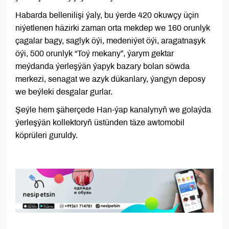
Habarda bellenilişi ýaly, bu ýerde 420 okuwçy üçin
niýetlenen häzirki zaman orta mekdep we 160 orunlyk
çagalar bagy, saglyk öýi, medeniýet öýi, aragatnaşyk
öýi, 500 orunlyk “Toý mekany”, ýarym gektar
meýdanda ýerleşýän ýapyk bazary bolan söwda
merkezi, senagat we azyk dükanlary, ýangyn deposy
we beýleki desgalar gurlar.
Şeýle hem şäherçede Han-ýap kanalynyň we golaýda
ýerleşýän kollektoryň üstünden täze awtomobil
köprüleri guruldy.