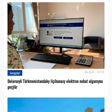
Şu gün - 10:01
Jemgyýet
Belarusyň Türkmenistandaky ilçihanasy elektron nobat ulgamyna
geçýär