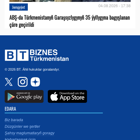
04.08.2026 - 17:38
Jemgyýet
ABŞ-da Türkmenistanyň Garaşsyzlygynyň 35 ýyllygyna bagyşlanan
çäre geçirildi
© 2026 BT. Ähli hukuklar goralandyr.
EDARA
Biz barada
Düzgünler we şertler
Şahsy maglumatlaryň goragy
Habarlaşmak üçin