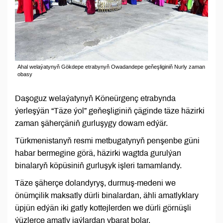
Ahal welaýatynyň Gökdepe etrabynyň Owadandepe geňeşliginiň Nurly zaman
obasy
Daşoguz welaýatynyň Köneürgenç etrabynda
ýerleşýän “Täze ýol” geňeşliginiň çäginde täze häzirki
zaman şäherçäniň gurluşygy dowam edýär.
Türkmenistanyň resmi metbugatynyň penşenbe güni
habar bermegine görä, häzirki wagtda gurulýan
binalaryň köpüsiniň gurluşyk işleri tamamlandy.
Täze şäherçe dolandyryş, durmuş-medeni we
önümçilik maksatly dürli binalardan, ähli amatlyklary
üpjün edýän iki gatly kottejlerden we dürli görnüşli
ýüzlerçe amatly jaýlardan ybarat bolar.