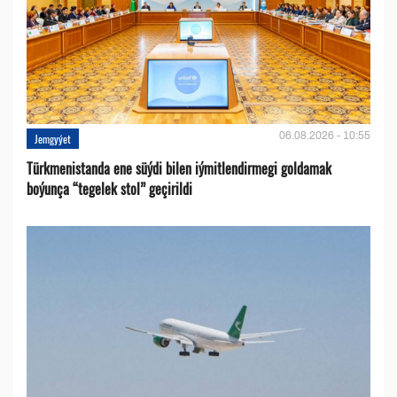
06.08.2026 - 10:55
Jemgyýet
Türkmenistanda ene süýdi bilen iýmitlendirmegi goldamak
boýunça “tegelek stol” geçirildi