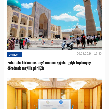
06.08.2026 - 16:30
Jemgyýet
Buharada Türkmenistanyň medeni-syýahatçylyk toplumyny
döretmek meýilleşdirilýär