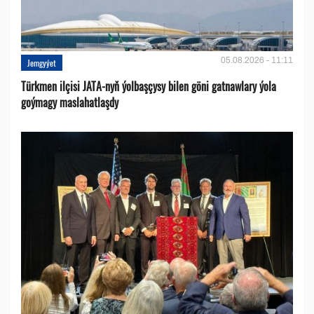
05.08.2026 - 11:11
Jemgyýet
Türkmen ilçisi JATA-nyň ýolbaşçysy bilen göni gatnawlary ýola
goýmagy maslahatlaşdy