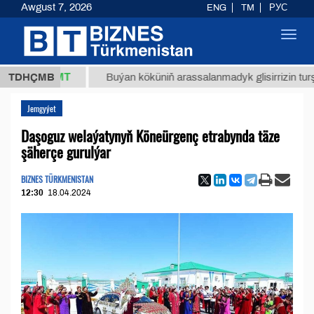
Awgust 7, 2026
ENG
TM
РУС
Toggl
navig
7,8 ТМТ
TDHÇMB
Buýan köküniň arassalanmadyk glisirrizin turşusy (t.
Jemgyýet
Daşoguz welaýatynyň Köneürgenç etrabynda täze
şäherçe gurulýar
BIZNES TÜRKMENISTAN
12:30
18.04.2024