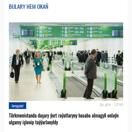
BULARY HEM OKAŇ
Şu gün - 13:45
Jemgyýet
Türkmenistanda daşary ýurt raýatlaryny hasaba almagyň onlaýn
ulgamy işlenip taýýarlanyldy