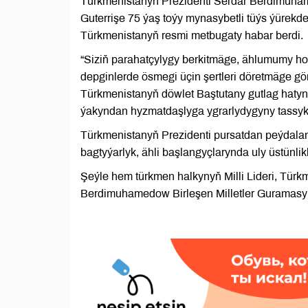
Türkmenistanyň Prezidenti Serdar Berdimuham
Guterrişe 75 ýaş toýy mynasybetli tüýs ýürekd
Türkmenistanyň resmi metbugaty habar berdi.
“Siziň parahatçylygy berkitmäge, ählumumy ho
depginlerde ösmegi üçin şertleri döretmäge gön
Türkmenistanyň döwlet Baştutany gutlag hatyn
ýakyndan hyzmatdaşlyga ygrarlydygyny tassyk
Türkmenistanyň Prezidenti pursatdan peýdalan
bagtyýarlyk, ähli başlangyçlarynda uly üstünlikl
Şeýle hem türkmen halkynyň Milli Lideri, Tür
Berdimuhamedow Birleşen Milletler Guramasyny