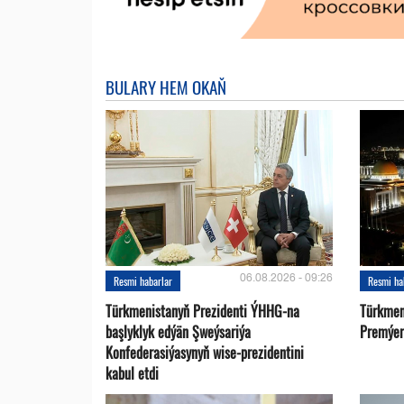
BULARY HEM OKAŇ
06.08.2026 - 09:26
Resmi habarlar
Resmi ha
Türkmenistanyň Prezidenti ÝHHG-na
Türkmen
başlyklyk edýän Şweýsariýa
Premýer-
Konfederasiýasynyň wise-prezidentini
kabul etdi