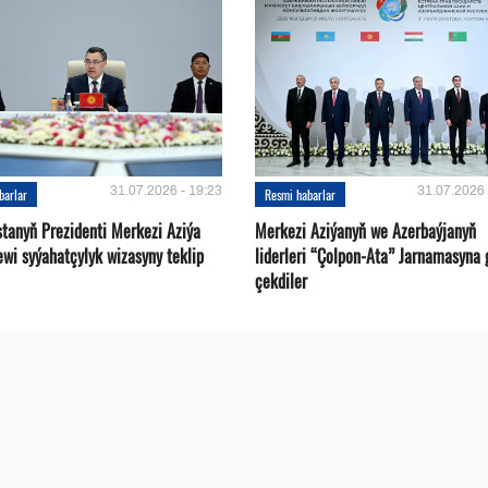
31.07.2026 - 19:23
31.07.2026 
barlar
Resmi habarlar
stanyň Prezidenti Merkezi Aziýa
Merkezi Aziýanyň we Azerbaýjanyň
ewi syýahatçylyk wizasyny teklip
liderleri “Çolpon-Ata” Jarnamasyna 
çekdiler