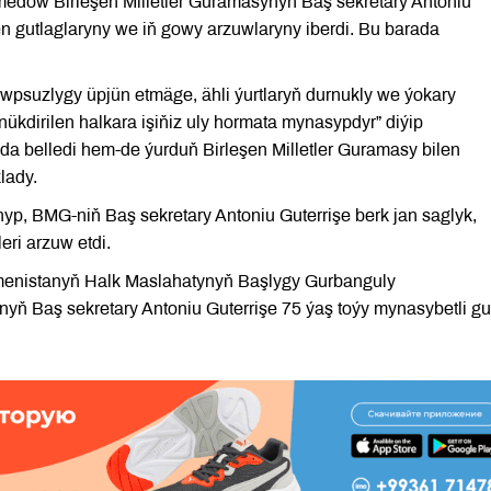
edow Birleşen Milletler Guramasynyň Baş sekretary Antoniu
en gutlaglaryny we iň gowy arzuwlaryny iberdi. Bu barada
wpsuzlygy üpjün etmäge, ähli ýurtlaryň durnukly we ýokary
ükdirilen halkara işiňiz uly hormata mynasypdyr” diýip
da belledi hem-de ýurduň Birleşen Milletler Guramasy bilen
lady.
yp, BMG-niň Baş sekretary Antoniu Guterrişe berk jan saglyk,
eri arzuw etdi.
kmenistanyň Halk Maslahatynyň Başlygy Gurbanguly
ň Baş sekretary Antoniu Guterrişe 75 ýaş toýy mynasybetli gut