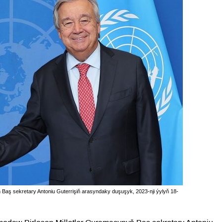
aş sekretary Antoniu Guterrişiň arasyndaky duşuşyk, 2023-nji ýylyň 18-