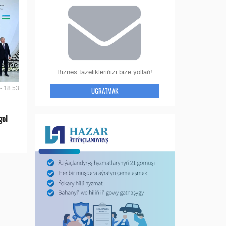
Biznes täzelikleriňizi bize ýollaň!
- 18:53
UGRATMAK
gol