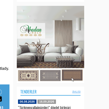
lady.
TENDERLER
ÄHLISI
06.08.2026
16.09.2026
“Türkmengallaönümleri” döwlet birleşigi