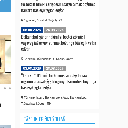
fostoksin himiki serişdesini satyn almak boýunça
halkara bäsleşik yglan edýär
Aşgabat, Arçabil Şaýoly 92
06.08.2026
26.08.2026
Balkanabat şäher häkimligi kottej görnüşli
ýaşaýyş jaýlaryny gurmak boýunça bäsleşik yglan
edýär
Балканский велаят, г. Балканабат
03.08.2026
28.08.2026
“Tatneft” JPJ-niň Türkmenistandaky buraw
erginini arassalaýyş blogunyň kärendesi boýunça
bäsleşik yglan edýär
- 14:14
Türkmenistan, Balkan welaýaty, Balkanabat,
T.Satylow köçesi, 59
i
TÄZELIKLERIŇIZI ÝOLLAŇ