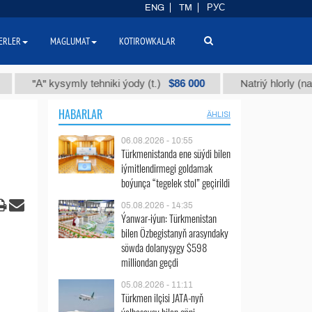
ENG
TM
РУС
ERLER
MAGLUMAT
KOTIROWKALAR
$86 000
"А" kysymly tehniki ýody (t.)
Natriý hlorly (nahar duzy
HABARLAR
ÄHLISI
06.08.2026 - 10:55
Türkmenistanda ene süýdi bilen
iýmitlendirmegi goldamak
boýunça “tegelek stol” geçirildi
05.08.2026 - 14:35
Ýanwar-iýun: Türkmenistan
bilen Özbegistanyň arasyndaky
söwda dolanyşygy $598
milliondan geçdi
05.08.2026 - 11:11
Türkmen ilçisi JATA-nyň