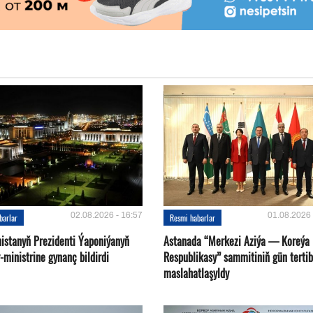
02.08.2026 - 16:57
01.08.2026 
barlar
Resmi habarlar
istanyň Prezidenti Ýaponiýanyň
Astanada “Merkezi Aziýa — Koreýa
ministrine gynanç bildirdi
Respublikasy” sammitiniň gün tertib
maslahatlaşyldy