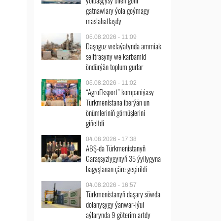
ýolbaşçysy bilen göni
gatnawlary ýola goýmagy
maslahatlaşdy
05.08.2026 - 11:09
Daşoguz welaýatynda ammiak
selitrasyny we karbamid
öndürýän toplum gurlar
05.08.2026 - 11:02
“AgroEksport” kompaniýasy
Türkmenistana iberýän un
önümleriniň görnüşlerini
giňeltdi
04.08.2026 - 17:38
ABŞ-da Türkmenistanyň
Garaşsyzlygynyň 35 ýyllygyna
bagyşlanan çäre geçirildi
04.08.2026 - 16:57
Türkmenistanyň daşary söwda
dolanyşygy ýanwar-iýul
aýlarynda 9 göterim artdy