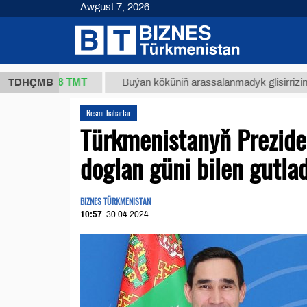
Awgust 7, 2026
37,8 ТМТ
)
TDHÇMB
Buýan köküniň arassalanmadyk glisirrizin turşusy
Resmi habarlar
Türkmenistanyň Prezide
doglan güni bilen gutla
BIZNES TÜRKMENISTAN
10:57
30.04.2024