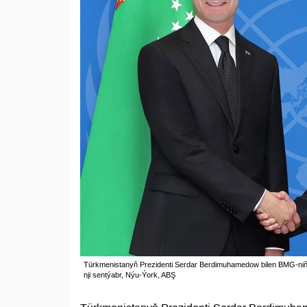
Türkmenistanyň Prezidenti Serdar Berdimuhamedow bilen BMG-niň B
nji sentýabr, Nýu-Ýork, ABŞ