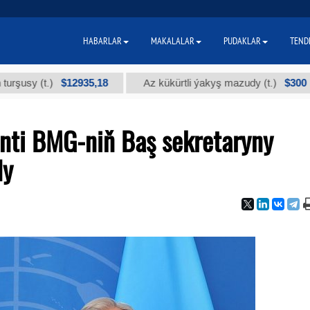
HABARLAR
MAKALALAR
PUDAKLAR
TEND
$12935,18
$300
 (t.)
Az kükürtli ýakyş mazudy (t.)
nti BMG-niň Baş sekretaryny
dy