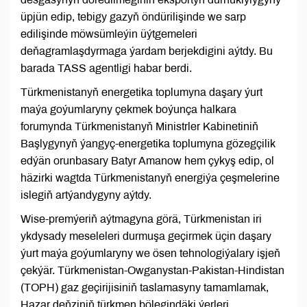
üpjün edip, tebigy gazyň öndürilişinde we sarp
edilişinde möwsümleýin üýtgemeleri
deňagramlaşdyrmaga ýardam berjekdigini aýtdy. Bu
barada TASS agentligi habar berdi.
Türkmenistanyň energetika toplumyna daşary ýurt
maýa goýumlaryny çekmek boýunça halkara
forumynda Türkmenistanyň Ministrler Kabinetiniň
Başlygynyň ýangyç-energetika toplumyna gözegçilik
edýän orunbasary Batyr Amanow hem çykyş edip, ol
häzirki wagtda Türkmenistanyň energiýa çeşmelerine
islegiň artýandygyny aýtdy.
Wise-premýeriň aýtmagyna görä, Türkmenistan iri
ykdysady meseleleri durmuşa geçirmek üçin daşary
ýurt maýa goýumlaryny we ösen tehnologiýalary işjeň
çekýär. Türkmenistan-Owganystan-Pakistan-Hindistan
(TOPH) gaz geçirijisiniň taslamasyny tamamlamak,
Hazar deňziniň türkmen bölegindäki ýerleri