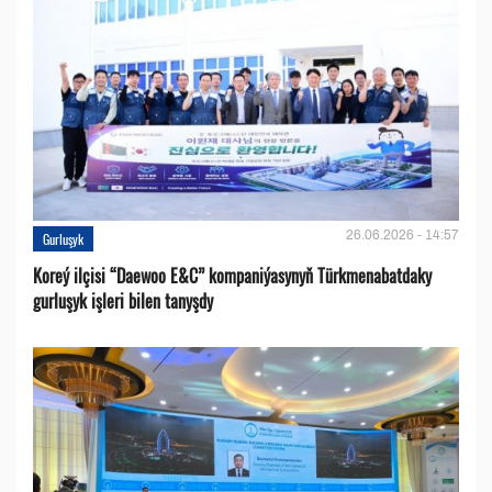
26.06.2026 - 14:57
Gurluşyk
Koreý ilçisi “Daewoo E&C” kompaniýasynyň Türkmenabatdaky
gurluşyk işleri bilen tanyşdy