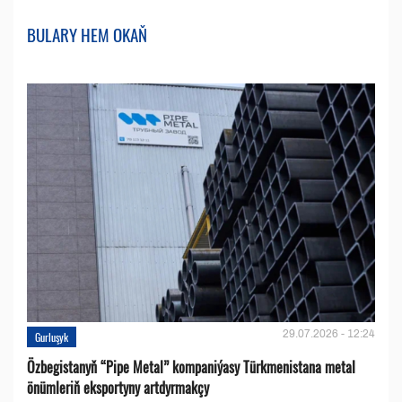
BULARY HEM OKAŇ
29.07.2026 - 12:24
Gurluşyk
Özbegistanyň “Pipe Metal” kompaniýasy Türkmenistana metal
önümleriň eksportyny artdyrmakçy