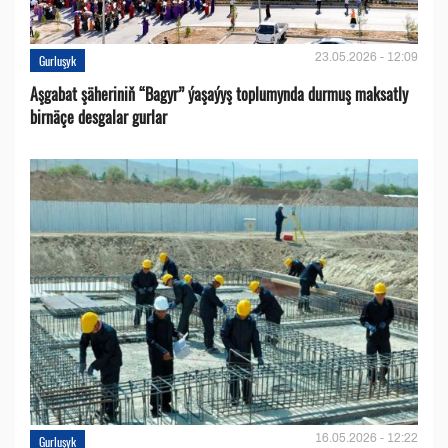
23.05.2026 - 12:09
Gurluşyk
Aşgabat şäheriniň “Bagyr” ýaşaýyş toplumynda durmuş maksatly
birnäçe desgalar gurlar
16.05.2026 - 12:22
Gurluşyk