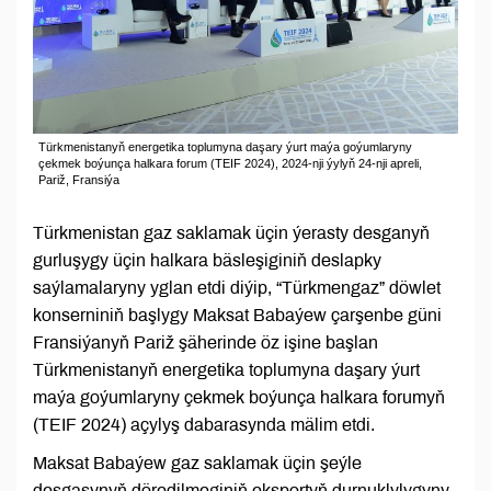
Türkmenistanyň energetika toplumyna daşary ýurt maýa goýumlaryny
çekmek boýunça halkara forum (TEIF 2024), 2024-nji ýylyň 24-nji apreli,
Pariž, Fransiýa
Türkmenistan gaz saklamak üçin ýerasty desganyň
gurluşygy üçin halkara bäsleşiginiň deslapky
saýlamalaryny yglan etdi diýip, “Türkmengaz” döwlet
konserniniň başlygy Maksat Babaýew çarşenbe güni
Fransiýanyň Pariž şäherinde öz işine başlan
Türkmenistanyň energetika toplumyna daşary ýurt
maýa goýumlaryny çekmek boýunça halkara forumyň
(TEIF 2024) açylyş dabarasynda mälim etdi.
Maksat Babaýew gaz saklamak üçin şeýle
desgasynyň döredilmeginiň eksportyň durnuklylygyny