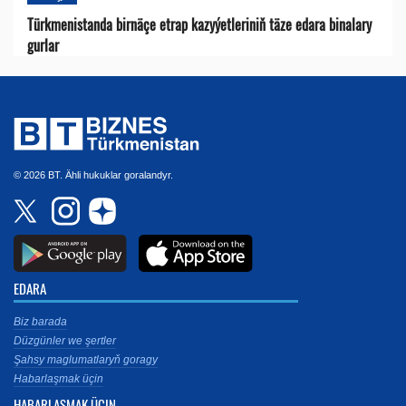
Türkmenistanda birnäçe etrap kazyýetleriniň täze edara binalary
gurlar
© 2026 BT. Ähli hukuklar goralandyr.
EDARA
Biz barada
Düzgünler we şertler
Şahsy maglumatlaryň goragy
Habarlaşmak üçin
HABARLAŞMAK ÜÇIN