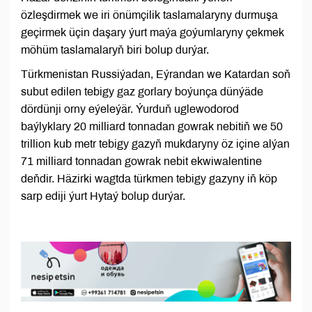
özleşdirmek we iri önümçilik taslamalaryny durmuşa
geçirmek üçin daşary ýurt maýa goýumlaryny çekmek
möhüm taslamalaryň biri bolup durýar.
Türkmenistan Russiýadan, Eýrandan we Katardan soň
subut edilen tebigy gaz gorlary boýunça dünýäde
dördünji orny eýeleýär. Ýurduň uglewodorod
baýlyklary 20 milliard tonnadan gowrak nebitiň we 50
trillion kub metr tebigy gazyň mukdaryny öz içine alýan
71 milliard tonnadan gowrak nebit ekwiwalentine
deňdir. Häzirki wagtda türkmen tebigy gazyny iň köp
sarp ediji ýurt Hytaý bolup durýar.