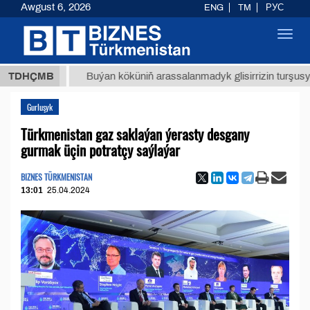
Awgust 6, 2026
ENG
TM
РУС
Toggl
navig
ТМТ
$1
TDHÇMB
Buýan köküniň arassalanmadyk glisirrizin turşusy (t.)
Gurluşyk
Türkmenistan gaz saklaýan ýerasty desgany
gurmak üçin potratçy saýlaýar
BIZNES TÜRKMENISTAN
13:01
25.04.2024