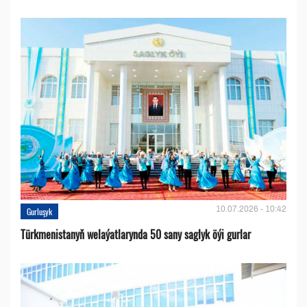
10.07.2026 - 10:42
Gurluşyk
Türkmenistanyň welaýatlarynda 50 sany saglyk öýi gurlar