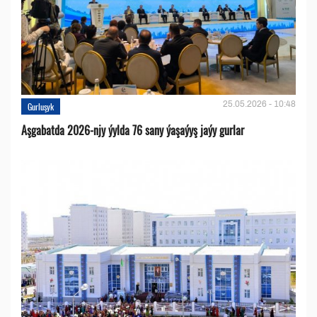
25.05.2026 - 10:48
Gurluşyk
Aşgabatda 2026-njy ýylda 76 sany ýaşaýyş jaýy gurlar