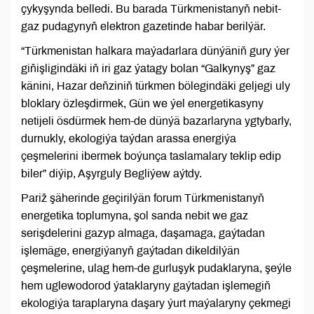
çykyşynda belledi. Bu barada Türkmenistanyň nebit-
gaz pudagynyň elektron gazetinde habar berilýär.
“Türkmenistan halkara maýadarlara dünýäniň gury ýer
giňişligindäki iň iri gaz ýatagy bolan “Galkynyş” gaz
känini, Hazar deňziniň türkmen bölegindäki geljegi uly
bloklary özleşdirmek, Gün we ýel energetikasyny
netijeli ösdürmek hem-de dünýä bazarlaryna ygtybarly,
durnukly, ekologiýa taýdan arassa energiýa
çeşmelerini ibermek boýunça taslamalary teklip edip
biler” diýip, Aşyrguly Begliýew aýtdy.
Pariž şäherinde geçirilýän forum Türkmenistanyň
energetika toplumyna, şol sanda nebit we gaz
serişdelerini gazyp almaga, daşamaga, gaýtadan
işlemäge, energiýanyň gaýtadan dikeldilýän
çeşmelerine, ulag hem-de gurluşyk pudaklaryna, şeýle
hem uglewodorod ýataklaryny gaýtadan işlemegiň
ekologiýa taraplaryna daşary ýurt maýalaryny çekmegi