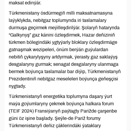
maksat edinýär.
Türkmenistany ösdürmegiň milli maksatnamasyna
laýyklykda, nebitgaz toplumynda iri taslamalary
durmuşa geçirmek meýilleşdirilýär. Şolaryň hatarynda
“Galkynyş” gaz känini özleşdirmek, Hazar deňiziniň
türkmen bölegindäki ygtyýarly bloklary özleşdirmäge
gatnaşmak wezipeleri, önüm berýän guýulardan
nebitiň çykarylyşyny artdyrmak, ýerasty gaz saklaýyş
desgalaryny gurmak; senagat desgalaryny ulanmaga
bermek boýunça taslamalar bar diýip, Türkmenistanyň
Prezidentiniň nebitgaz meseleleri boýunça geňeşçisi
nygtady.
Türkmenistanyň energetika toplumyna daşary ýurt
maýa goýumlaryny çekmek boýunça halkara forum
(TEIF 2024) Fransiýanyň paýtagty Parižde çarşenbe
güni öz işine başlady. Şeýle-de Pariž forumy
Türkmenistanyň deňiz çäklerindäki ýataklary