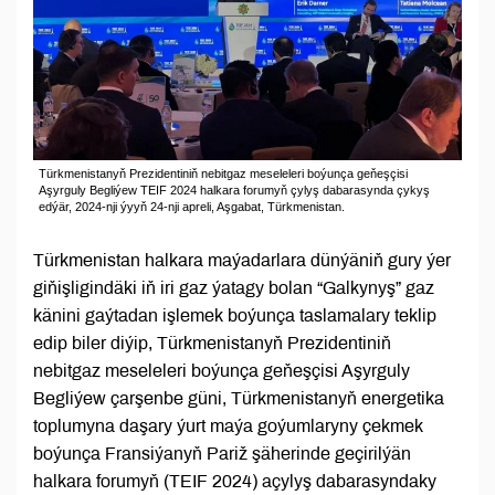
Türkmenistanyň Prezidentiniň nebitgaz meseleleri boýunça geňeşçisi
Aşyrguly Begliýew TEIF 2024 halkara forumyň çylyş dabarasynda çykyş
edýär, 2024-nji ýyyň 24-nji apreli, Aşgabat, Türkmenistan.
Türkmenistan halkara maýadarlara dünýäniň gury ýer
giňişligindäki iň iri gaz ýatagy bolan “Galkynyş” gaz
känini gaýtadan işlemek boýunça taslamalary teklip
edip biler diýip, Türkmenistanyň Prezidentiniň
nebitgaz meseleleri boýunça geňeşçisi Aşyrguly
Begliýew çarşenbe güni, Türkmenistanyň energetika
toplumyna daşary ýurt maýa goýumlaryny çekmek
boýunça Fransiýanyň Pariž şäherinde geçirilýän
halkara forumyň (TEIF 2024) açylyş dabarasyndaky