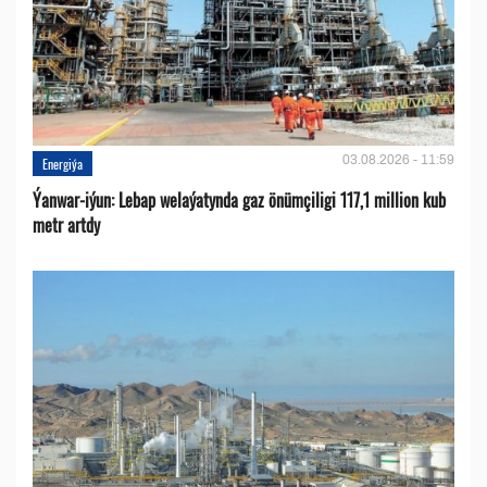
03.08.2026 - 11:59
Energiýa
Ýanwar-iýun: Lebap welaýatynda gaz önümçiligi 117,1 million kub
metr artdy