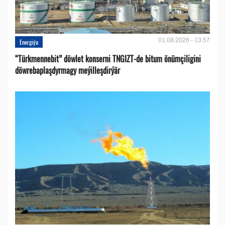
01.08.2026 - 13:57
Energiýa
“Türkmennebit” döwlet konserni TNGIZT-de bitum önümçiligini
döwrebaplaşdyrmagy meýilleşdirýär