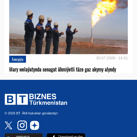
20.07.2026 - 14:31
Energiýa
Mary welaýatynda senagat ähmiýetli täze gaz akymy alyndy
© 2026 BT. Ähli hukuklar goralandyr.