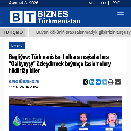
Awgust 8, 2026
ENG
TM
РУС
Toggl
navig
ТМТ
$1
TDHÇMB
Buýan köküniň arassalanmadyk glisirrizin turşusy (t.)
Energiýa
Begliýew: Türkmenistan halkara maýadarlara
“Galkynyşy” özleşdirmek boýunça taslamalary
hödürläp biler
BIZNES TÜRKMENISTAN
11:15
25.04.2024