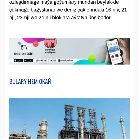
özleşdirmäge maýa goýumlary mundan beýläk-de
çekmäge bagyşlanar we deňiz çäklerindäki 16-njy, 21-
nji, 23-nji we 24-nji bloklara aýratyn üns berler.
BULARY HEM OKAŇ