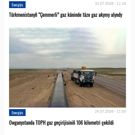
31.07.2026 - 11:18
Energiýa
Türkmenistanyň “Çemmerli” gaz käninde täze gaz akymy alyndy
24.07.2026 - 11:50
Energiýa
Owganystanda TOPH gaz geçirijisiniň 106 kilometri çekildi