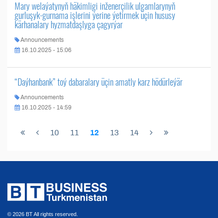
Mary welaýatynyň häkimligi inženerçilik ulgamlarynyň
gurluşyk-gurnama işlerini ýerine ýetirmek üçin hususy
kärhanalary hyzmatdaşlyga çagyrýar
Announcements
16.10.2025 - 15:06
“Daýhanbank” toý dabaralary üçin amatly karz hödürleýär
Announcements
16.10.2025 - 14:59
10
11
12
13
14
© 2026 BT All rights reserved.