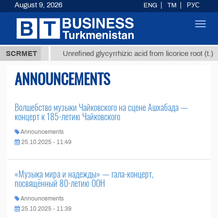
August 9, 2026
ENG
TM
РУС
Toggl
navig
37,8 ТМТ
$
SCRMET
Unrefined glycyrrhizic acid from licorice root (t.)
ANNOUNCEMENTS
Волшебство музыки Чайковского на сцене Ашхабада —
концерт к 185-летию Чайковского
Announcements
25.10.2025 - 11:49
«Музыка мира и надежды» — гала-концерт,
посвящённый 80-летию ООН
Announcements
25.10.2025 - 11:39