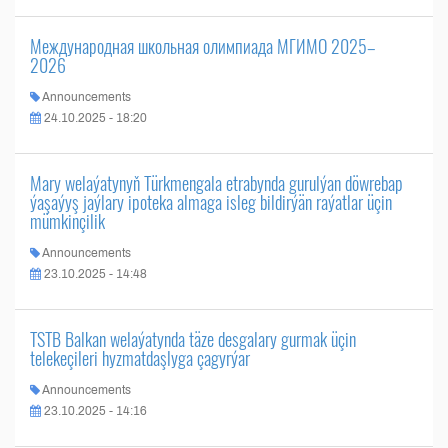
Международная школьная олимпиада МГИМО 2025–
2026
Announcements
24.10.2025 - 18:20
Mary welaýatynyň Türkmengala etrabynda gurulýan döwrebap
ýaşaýyş jaýlary ipoteka almaga isleg bildirýän raýatlar üçin
mümkinçilik
Announcements
23.10.2025 - 14:48
TSTB Balkan welaýatynda täze desgalary gurmak üçin
telekeçileri hyzmatdaşlyga çagyrýar
Announcements
23.10.2025 - 14:16