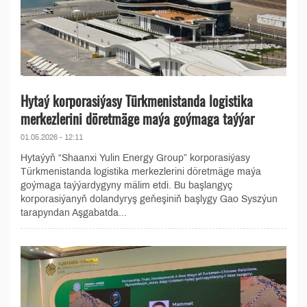
Hytaý korporasiýasy Türkmenistanda logistika
merkezlerini döretmäge maýa goýmaga taýýar
01.05.2026 - 12:11
Hytaýyň “Shaanxi Yulin Energy Group” korporasiýasy
Türkmenistanda logistika merkezlerini döretmäge maýa
goýmaga taýýardygyny mälim etdi. Bu başlangyç
korporasiýanyň dolandyryş geňeşiniň başlygy Gao Syszýun
tarapyndan Aşgabatda...