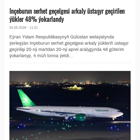
Inçeburun serhet geçelgesi arkaly üstaşyr geçirilen
ýükler 48% ýokarlandy
04.05.2026 - 11:31
Eýran Yslam Respublikasynyň Gülüstan welaýatynda
ýerleşýän Inçeburun serhet geçelgesi arkaly ýükleriň üstaşyr
geçirilişi 20-nji martdan 20-nji aprel aralygynda 48 göterim
ýokarlanyp, 4 müň tonna ýetdi...