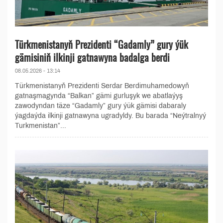
Türkmenistanyň Prezidenti “Gadamly” gury ýük
gämisiniň ilkinji gatnawyna badalga berdi
08.05.2026 - 13:14
Türkmenistanyň Prezidenti Serdar Berdimuhamedowyň
gatnaşmagynda “Balkan” gämi gurluşyk we abatlaýyş
zawodyndan täze “Gadamly” gury ýük gämisi dabaraly
ýagdaýda ilkinji gatnawyna ugradyldy. Bu barada “Neýtralnyý
Turkmenistan”...