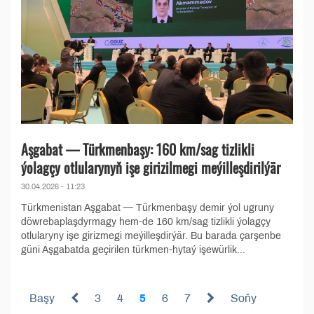
Aşgabat — Türkmenbaşy: 160 km/sag tizlikli
ýolagçy otlularynyň işe girizilmegi meýilleşdirilýär
30.04.2026 - 11:23
Türkmenistan Aşgabat — Türkmenbaşy demir ýol ugruny
döwrebaplaşdyrmagy hem-de 160 km/sag tizlikli ýolagçy
otlularyny işe girizmegi meýilleşdirýär. Bu barada çarşenbe
güni Aşgabatda geçirilen türkmen-hytaý işewürlik...
Başy
3
4
5
6
7
Soňy