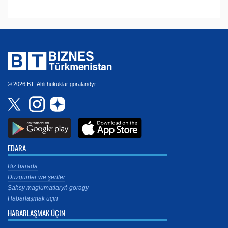
© 2026 BT. Ähli hukuklar goralandyr.
EDARA
Biz barada
Düzgünler we şertler
Şahsy maglumatlaryň goragy
Habarlaşmak üçin
HABARLAŞMAK ÜÇIN