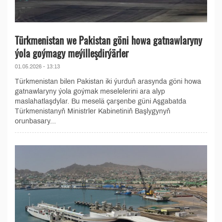
Türkmenistan we Pakistan göni howa gatnawlaryny
ýola goýmagy meýilleşdirýärler
01.05.2026 - 13:13
Türkmenistan bilen Pakistan iki ýurduň arasynda göni howa
gatnawlaryny ýola goýmak meselelerini ara alyp
maslahatlaşdylar. Bu meselä çarşenbe güni Aşgabatda
Türkmenistanyň Ministrler Kabinetiniň Başlygynyň
orunbasary...