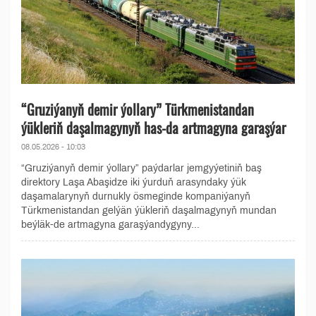
“Gruziýanyň demir ýollary” Türkmenistandan
ýükleriň daşalmagynyň has-da artmagyna garaşýar
08.05.2026 - 10:03
“Gruziýanyň demir ýollary” paýdarlar jemgyýetiniň baş
direktory Laşa Abaşidze iki ýurduň arasyndaky ýük
daşamalarynyň durnukly ösmeginde kompaniýanyň
Türkmenistandan gelýän ýükleriň daşalmagynyň mundan
beýläk-de artmagyna garaşýandygyny...