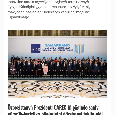
menziline amala aşyrylýan uçyşlaryň terminalynyň
üýtgedilýändigini yglan etdi we 2026-njy ýylyň 6-njy
maýyndan başlap ähli uçuşlaryň kabul edilmegi we
ugradylmagy...
Özbegistanyň Prezidenti CAREC-iň çäginde sanly
gümrük-logistika bileleşigini döretmegi teklip etdi