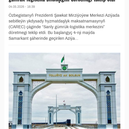
04.05.2026 - 16:39
Özbegistanyň Prezidenti Şawkat Mirziýoýew Merkezi Aziýada
sebitleýin ykdysady hyzmatdaşlyk maksatnamasynyň
(CAREC) çäginde “Sanly gümrük-logistika merkezini”
döretmegi teklip etdi. Bu başlangyç 4-nji maýda
Samarkant şäherinde geçirilen Aziýa...