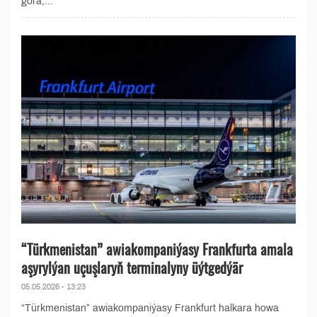
görä,...
“Türkmenistan” awiakompaniýasy Frankfurta amala
aşyrylýan uçuşlaryň terminalyny üýtgedýär
05.05.2026 - 13:23
“Türkmenistan” awiakompaniýasy Frankfurt halkara howa