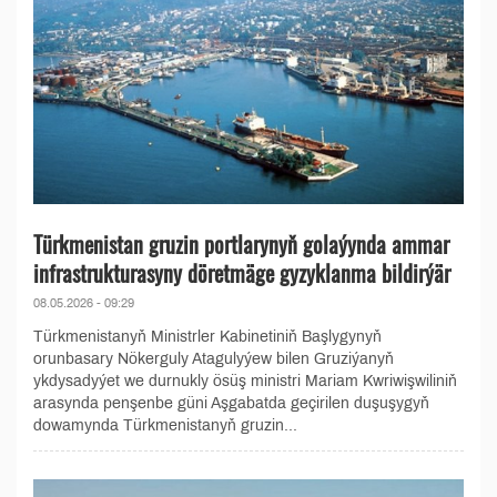
Türkmenistan gruzin portlarynyň golaýynda ammar
infrastrukturasyny döretmäge gyzyklanma bildirýär
08.05.2026 - 09:29
Türkmenistanyň Ministrler Kabinetiniň Başlygynyň
orunbasary Nökerguly Atagulyýew bilen Gruziýanyň
ykdysadyýet we durnukly ösüş ministri Mariam Kwriwişwiliniň
arasynda penşenbe güni Aşgabatda geçirilen duşuşygyň
dowamynda Türkmenistanyň gruzin...