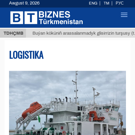
Awgust 9, 2026
ENG
TM
РУС
Toggl
navig
$12935
TDHÇMB
Buýan köküniň arassalanmadyk glisirrizin turşusy (t.)
LOGISTIKA