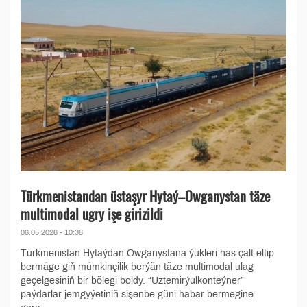
Türkmenistandan üstaşyr Hytaý–Owganystan täze
multimodal ugry işe girizildi
06.05.2026 - 10:38
Türkmenistan Hytaýdan Owganystana ýükleri has çalt eltip
bermäge giň mümkinçilik berýän täze multimodal ulag
geçelgesiniň bir bölegi boldy. “Uztemirýulkonteýner”
paýdarlar jemgyýetiniň sişenbe güni habar bermegine