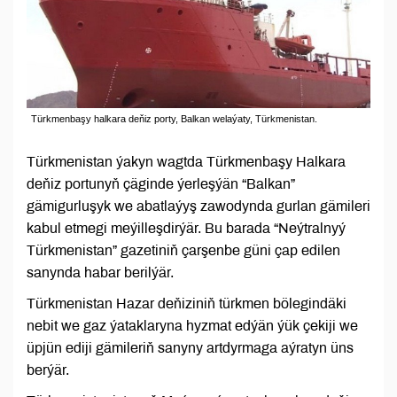
Türkmenbaşy halkara deňiz porty, Balkan welaýaty, Türkmenistan.
Türkmenistan ýakyn wagtda Türkmenbaşy Halkara
deňiz portunyň çäginde ýerleşýän “Balkan”
gämigurluşyk we abatlaýyş zawodynda gurlan gämileri
kabul etmegi meýilleşdirýär. Bu barada “Neýtralnyý
Türkmenistan” gazetiniň çarşenbe güni çap edilen
sanynda habar berilýär.
Türkmenistan Hazar deňiziniň türkmen bölegindäki
nebit we gaz ýataklaryna hyzmat edýän ýük çekiji we
üpjün ediji gämileriň sanyny artdyrmaga aýratyn üns
berýär.