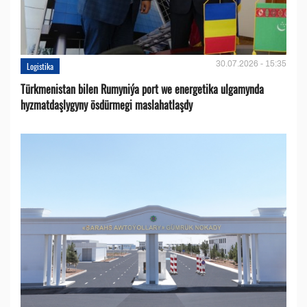
30.07.2026 - 15:35
Logistika
Türkmenistan bilen Rumyniýa port we energetika ulgamynda
hyzmatdaşlygyny ösdürmegi maslahatlaşdy