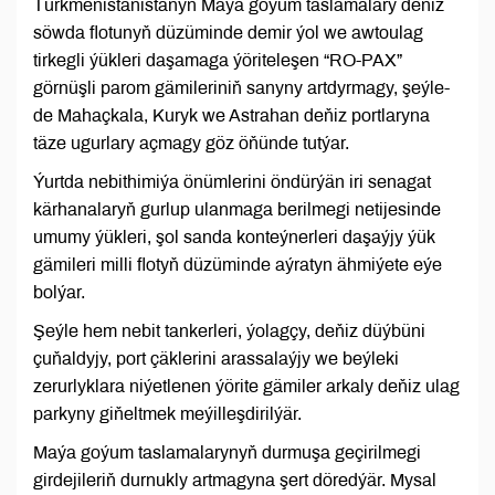
Türkmenistanistanyň Maýa goýum taslamalary deňiz
söwda flotunyň düzüminde demir ýol we awtoulag
tirkegli ýükleri daşamaga ýöriteleşen “RO-PAX”
görnüşli parom gämileriniň sanyny artdyrmagy, şeýle-
de Mahaçkala, Kuryk we Astrahan deňiz portlaryna
täze ugurlary açmagy göz öňünde tutýar.
Ýurtda nebithimiýa önümlerini öndürýän iri senagat
kärhanalaryň gurlup ulanmaga berilmegi netijesinde
umumy ýükleri, şol sanda konteýnerleri daşaýjy ýük
gämileri milli flotyň düzüminde aýratyn ähmiýete eýe
bolýar.
Şeýle hem nebit tankerleri, ýolagçy, deňiz düýbüni
çuňaldyjy, port çäklerini arassalaýjy we beýleki
zerurlyklara niýetlenen ýörite gämiler arkaly deňiz ulag
parkyny giňeltmek meýilleşdirilýär.
Maýa goýum taslamalarynyň durmuşa geçirilmegi
girdejileriň durnukly artmagyna şert döredýär. Mysal