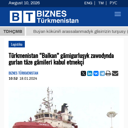
Awgust 10, 2026
ENG
TM
РУС
Toggl
navig
МТ
$12
TDHÇMB
Buýan köküniň arassalanmadyk glisirrizin turşusy (t.)
Logistika
Türkmenistan “Balkan” gämigurluşyk zawodynda
gurlan täze gämileri kabul etmekçi
BIZNES TÜRKMENISTAN
10:52
18.01.2024