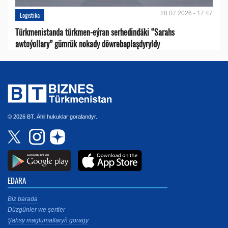
28.07.2026 - 17:47
Logistika
Türkmenistanda türkmen-eýran serhedindäki “Sarahs
awtoýollary” gümrük nokady döwrebaplaşdyryldy
© 2026 BT. Ähli hukuklar goralandyr.
EDARA
Biz barada
Düzgünler we şertler
Şahsy maglumatlaryň goragy