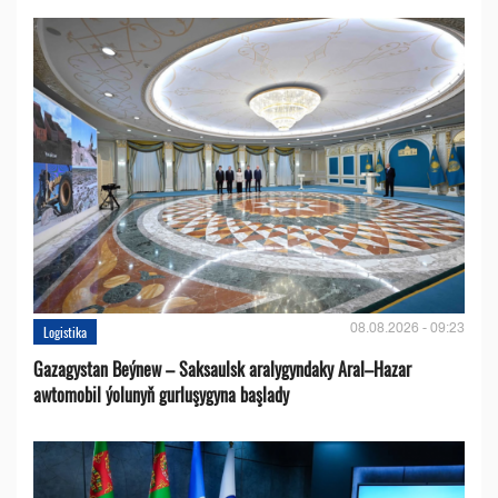
08.08.2026 - 09:23
Logistika
Gazagystan Beýnew – Saksaulsk aralygyndaky Aral–Hazar
awtomobil ýolunyň gurluşygyna başlady