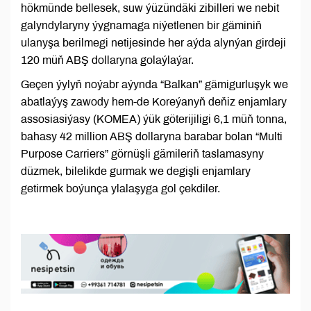
hökmünde bellesek, suw ýüzündäki zibilleri we nebit
galyndylaryny ýygnamaga niýetlenen bir gäminiň
ulanyşa berilmegi netijesinde her aýda alynýan girdeji
120 müň ABŞ dollaryna golaýlaýar.
Geçen ýylyň noýabr aýynda “Balkan” gämigurluşyk we
abatlaýyş zawody hem-de Koreýanyň deňiz enjamlary
assosiasiýasy (KOMEA) ýük göterijiligi 6,1 müň tonna,
bahasy 42 million ABŞ dollaryna barabar bolan “Multi
Purpose Carriers” görnüşli gämileriň taslamasyny
düzmek, bilelikde gurmak we degişli enjamlary
getirmek boýunça ylalaşyga gol çekdiler.