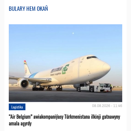
BULARY HEM OKAŇ
08.08.2026 - 11:46
Logistika
“Air Belgium” awiakompaniýasy Türkmenistana ilkinji gatnawyny
amala aşyrdy