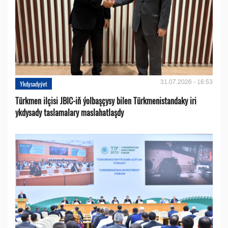
31.07.2026 - 16:53
Ykdysadyýet
Türkmen ilçisi JBIC-iň ýolbaşçysy bilen Türkmenistandaky iri
ykdysady taslamalary maslahatlaşdy