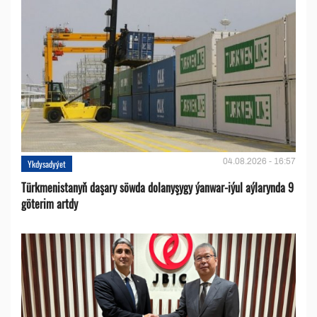
04.08.2026 - 16:57
Ykdysadyýet
Türkmenistanyň daşary söwda dolanyşygy ýanwar-iýul aýlarynda 9
göterim artdy