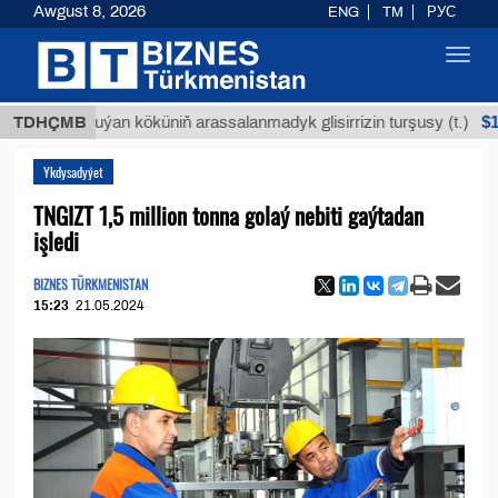
Awgust 8, 2026
ENG
TM
РУС
Toggl
navig
$12935,1
TDHÇMB
Buýan köküniň arassalanmadyk glisirrizin turşusy (t.)
Ykdysadyýet
TNGIZT 1,5 million tonna golaý nebiti gaýtadan
işledi
BIZNES TÜRKMENISTAN
15:23
21.05.2024