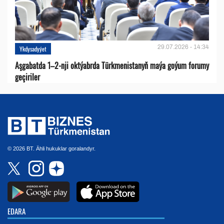
29.07.2026 - 14:34
Ykdysadyýet
Aşgabatda 1–2-nji oktýabrda Türkmenistanyň maýa goýum forumy
geçiriler
© 2026 BT. Ähli hukuklar goralandyr.
EDARA