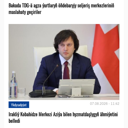
Bakuda TDG-ä agza ýurtlaryň öňdebaryjy seljeriş merkezleriniň
maslahaty geçiriler
07.08.2026 - 11:42
Ykdysadyýet
Irakliý Kobahidze Merkezi Aziýa bilen hyzmatdaşlygyň ähmiýetini
belledi