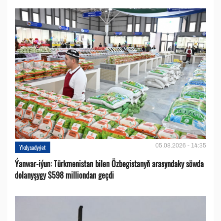
05.08.2026 - 14:35
Ykdysadyýet
Ýanwar-iýun: Türkmenistan bilen Özbegistanyň arasyndaky söwda
dolanyşygy $598 milliondan geçdi