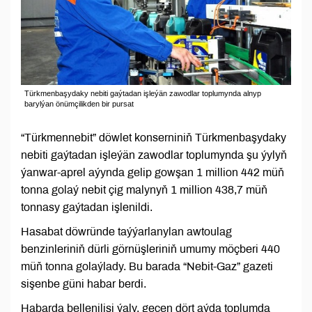
Türkmenbaşydaky nebiti gaýtadan işleýän zawodlar toplumynda alnyp
barylýan önümçilikden bir pursat
“Türkmennebit” döwlet konserniniň Türkmenbaşydaky
nebiti gaýtadan işleýän zawodlar toplumynda şu ýylyň
ýanwar-aprel aýynda gelip gowşan 1 million 442 müň
tonna golaý nebit çig malynyň 1 million 438,7 müň
tonnasy gaýtadan işlenildi.
Hasabat döwründe taýýarlanylan awtoulag
benzinleriniň dürli görnüşleriniň umumy möçberi 440
müň tonna golaýlady. Bu barada “Nebit-Gaz” gazeti
sişenbe güni habar berdi.
Habarda bellenilişi ýaly, geçen dört aýda toplumda