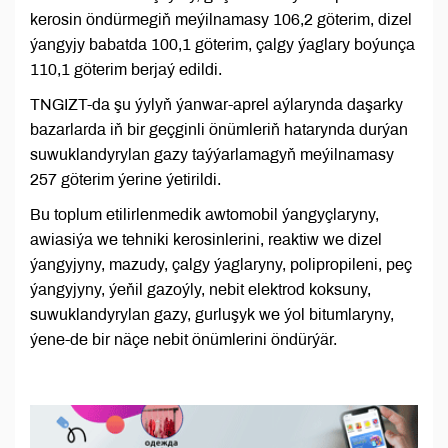
kerosin öndürmegiň meýilnamasy 106,2 göterim, dizel
ýangyjy babatda 100,1 göterim, çalgy ýaglary boýunça
110,1 göterim berjaý edildi.
TNGIZT-da şu ýylyň ýanwar-aprel aýlarynda daşarky
bazarlarda iň bir geçginli önümleriň hatarynda durýan
suwuklandyrylan gazy taýýarlamagyň meýilnamasy
257 göterim ýerine ýetirildi.
Bu toplum etilirlenmedik awtomobil ýangyçlaryny,
awiasiýa we tehniki kerosinlerini, reaktiw we dizel
ýangyjyny, mazudy, çalgy ýaglaryny, polipropileni, peç
ýangyjyny, ýeňil gazoýly, nebit elektrod koksuny,
suwuklandyrylan gazy, gurluşyk we ýol bitumlaryny,
ýene-de bir näçe nebit önümlerini öndürýär.