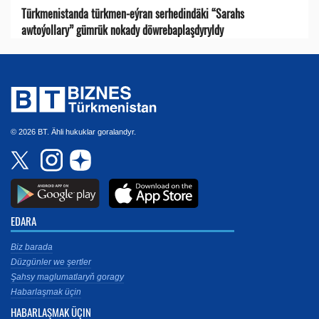
Türkmenistanda türkmen-eýran serhedindäki “Sarahs
awtoýollary” gümrük nokady döwrebaplaşdyryldy
© 2026 BT. Ähli hukuklar goralandyr.
EDARA
Biz barada
Düzgünler we şertler
Şahsy maglumatlaryň goragy
Habarlaşmak üçin
HABARLAŞMAK ÜÇIN