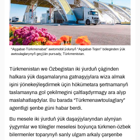
“Aşgabat-Türkmenabat” awtomobil ýolunyň “Aşgabat-Tejen” böleginden ýük
awtoulaglarynyň geçýän pursady, Türkmenistan.
Türkmenistan we Özbegistan iki ýurduň çäginden
halkara ýük daşamalaryna gatnaşyjylara wiza almak
işini ýönekeýleşdirmek üçin hökümetara şertnamanyň
taslamasyna gol çekilmegini çaltlaşdyrmagy ara alyp
maslahatlaşdylar. Bu barada “Türkmenawtoulaglary”
agentligi şenbe güni habar berdi.
Bu mesele iki ýurduň ýük daşaýjylaryndan alynýan
ýygymlar we tölegler meselesi boýunça türkmen-özbek
bilermenler toparynyň sanly ulgam arkaly çarşenbe