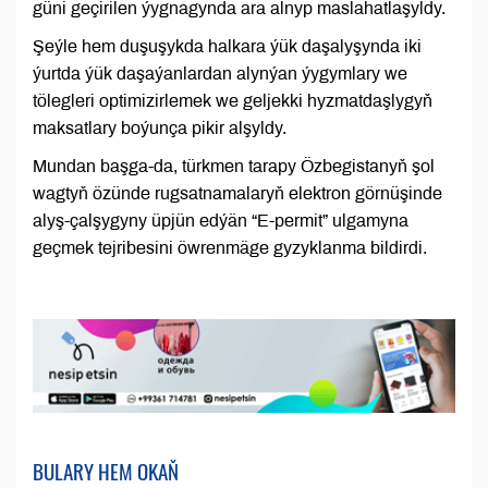
güni geçirilen ýygnagynda ara alnyp maslahatlaşyldy.
Şeýle hem duşuşykda halkara ýük daşalyşynda iki
ýurtda ýük daşaýanlardan alynýan ýygymlary we
tölegleri optimizirlemek we geljekki hyzmatdaşlygyň
maksatlary boýunça pikir alşyldy.
Mundan başga-da, türkmen tarapy Özbegistanyň şol
wagtyň özünde rugsatnamalaryň elektron görnüşinde
alyş-çalşygyny üpjün edýän “E-permit” ulgamyna
geçmek tejribesini öwrenmäge gyzyklanma bildirdi.
BULARY HEM OKAŇ