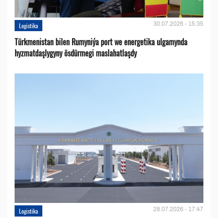
30.07.2026 - 15:35
Logistika
Türkmenistan bilen Rumyniýa port we energetika ulgamynda
hyzmatdaşlygyny ösdürmegi maslahatlaşdy
28.07.2026 - 17:47
Logistika