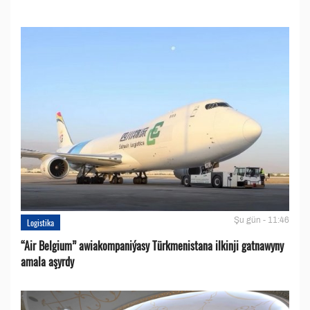
Şu gün - 11:46
Logistika
“Air Belgium” awiakompaniýasy Türkmenistana ilkinji gatnawyny
amala aşyrdy