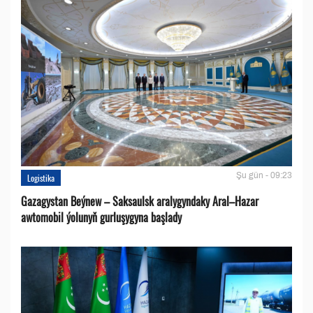
Şu gün - 09:23
Logistika
Gazagystan Beýnew – Saksaulsk aralygyndaky Aral–Hazar
awtomobil ýolunyň gurluşygyna başlady