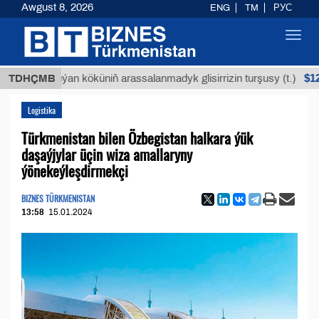
Awgust 8, 2026
ENG
TM
РУС
Toggl
navig
$12935,1
TDHÇMB
Buýan köküniň arassalanmadyk glisirrizin turşusy (t.)
Logistika
Türkmenistan bilen Özbegistan halkara ýük
daşaýjylar üçin wiza amallaryny
ýönekeýleşdirmekçi
BIZNES TÜRKMENISTAN
13:58
15.01.2024