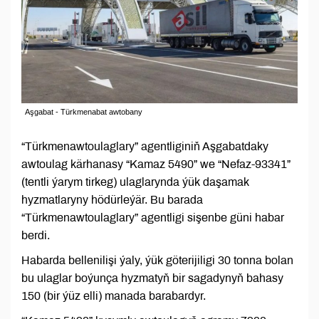
Aşgabat - Türkmenabat awtobany
“Türkmenawtoulaglary” agentliginiň Aşgabatdaky
awtoulag kärhanasy “Kamaz 5490” we “Nefaz-93341”
(tentli ýarym tirkeg) ulaglarynda ýük daşamak
hyzmatlaryny hödürleýär. Bu barada
“Türkmenawtoulaglary” agentligi sişenbe güni habar
berdi.
Habarda bellenilişi ýaly, ýük göterijiligi 30 tonna bolan
bu ulaglar boýunça hyzmatyň bir sagadynyň bahasy
150 (bir ýüz elli) manada barabardyr.