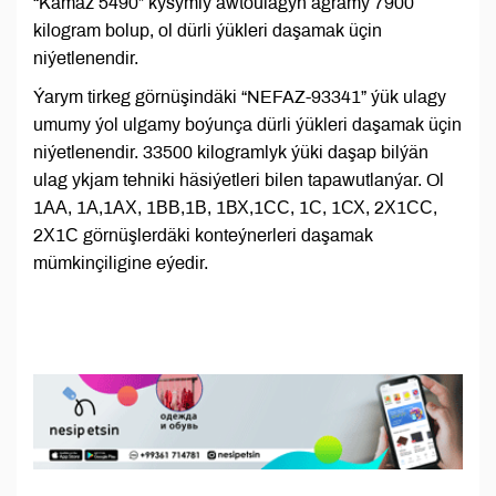
“Kamaz 5490” kysymly awtoulagyň agramy 7900
kilogram bolup, ol dürli ýükleri daşamak üçin
niýetlenendir.
Ýarym tirkeg görnüşindäki “NEFAZ-93341” ýük ulagy
umumy ýol ulgamy boýunça dürli ýükleri daşamak üçin
niýetlenendir. 33500 kilogramlyk ýüki daşap bilýän
ulag ykjam tehniki häsiýetleri bilen tapawutlanýar. Ol
1АА, 1А,1АХ, 1ВВ,1В, 1ВХ,1СС, 1С, 1СХ, 2Х1СС,
2Х1С görnüşlerdäki konteýnerleri daşamak
mümkinçiligine eýedir.