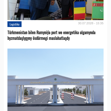
30.07.2026 - 15:35
Logistika
Türkmenistan bilen Rumyniýa port we energetika ulgamynda
hyzmatdaşlygyny ösdürmegi maslahatlaşdy