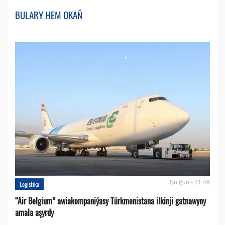
BULARY HEM OKAŇ
Şu gün - 11:46
Logistika
“Air Belgium” awiakompaniýasy Türkmenistana ilkinji gatnawyny
amala aşyrdy