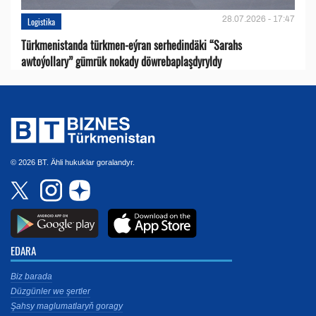
28.07.2026 - 17:47
Logistika
Türkmenistanda türkmen-eýran serhedindäki “Sarahs
awtoýollary” gümrük nokady döwrebaplaşdyryldy
© 2026 BT. Ähli hukuklar goralandyr.
EDARA
Biz barada
Düzgünler we şertler
Şahsy maglumatlaryň goragy