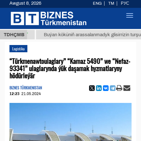
Awgust 8, 2026
ENG
TM
РУС
Toggl
navig
8 ТМТ
TDHÇMB
Buýan köküniň arassalanmadyk glisirrizin turşusy (t.)
Logistika
“Türkmenawtoulaglary” “Kamaz 5490” we “Nefaz-
93341” ulaglarynda ýük daşamak hyzmatlaryny
hödürleýär
BIZNES TÜRKMENISTAN
12:23
21.05.2024