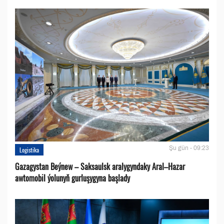
Şu gün - 09:23
Logistika
Gazagystan Beýnew – Saksaulsk aralygyndaky Aral–Hazar
awtomobil ýolunyň gurluşygyna başlady