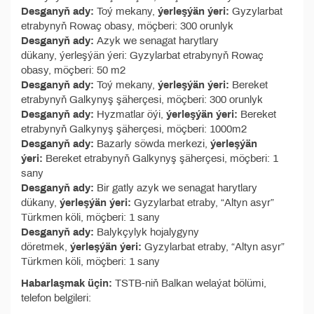
Desganyň ady:
Toý mekany,
ýerleşýän ýeri:
Gyzylarbat
etrabynyň Rowaç obasy, möçberi: 300 orunlyk
Desganyň ady:
Azyk we senagat harytlary
dükany, ýerleşýän ýeri: Gyzylarbat etrabynyň Rowaç
obasy, möçberi: 50 m2
Desganyň ady:
Toý mekany,
ýerleşýän ýeri:
Bereket
etrabynyň Galkynyş şäherçesi, möçberi: 300 orunlyk
Desganyň ady:
Hyzmatlar öýi,
ýerleşýän ýeri:
Bereket
etrabynyň Galkynyş şäherçesi, möçberi: 1000m2
Desganyň ady:
Bazarly söwda merkezi,
ýerleşýän
ýeri:
Bereket etrabynyň Galkynyş şäherçesi, möçberi: 1
sany
Desganyň ady:
Bir gatly azyk we senagat harytlary
dükany,
ýerleşýän ýeri:
Gyzylarbat etraby, “Altyn asyr”
Türkmen köli, möçberi: 1 sany
Desganyň ady:
Balykçylyk hojalygyny
döretmek,
ýerleşýän ýeri:
Gyzylarbat etraby, “Altyn asyr”
Türkmen köli, möçberi: 1 sany
Habarlaşmak üçin:
TSTB-niň Balkan welaýat bölümi,
telefon belgileri: