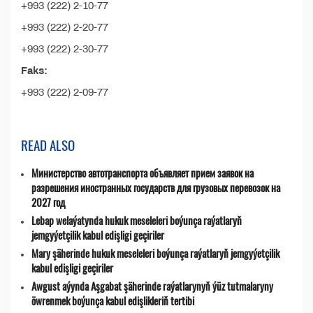
+993 (222) 2-10-77
+993 (222) 2-20-77
+993 (222) 2-30-77
Faks:
+993 (222) 2-09-77
READ ALSO
Министерство автотранспорта объявляет прием заявок на
разрешения иностранных государств для грузовых перевозок на
2027 год
Lebap welaýatynda hukuk meseleleri boýunça raýatlaryň
jemgyýetçilik kabul edişligi geçiriler
Mary şäherinde hukuk meseleleri boýunça raýatlaryň jemgyýetçilik
kabul edişligi geçiriler
Awgust aýynda Aşgabat şäherinde raýatlarynyň ýüz tutmalaryny
öwrenmek boýunça kabul edişlikleriň tertibi