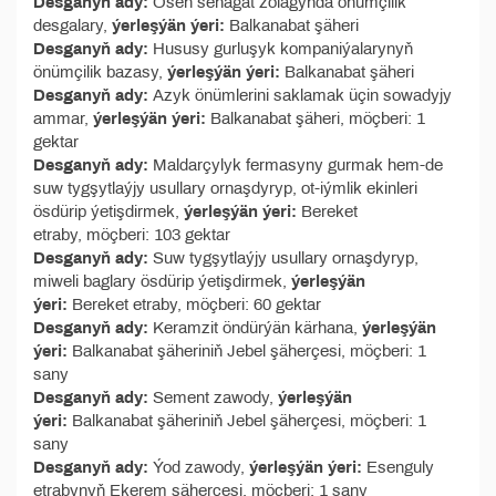
Desganyň ady:
Ösen senagat zolagynda önümçilik
desgalary,
ýerleşýän ýeri:
Balkanabat şäheri
Desganyň ady:
Hususy gurluşyk kompaniýalarynyň
önümçilik bazasy,
ýerleşýän ýeri:
Balkanabat şäheri
Desganyň ady:
Azyk önümlerini saklamak üçin sowadyjy
ammar,
ýerleşýän ýeri:
Balkanabat şäheri, möçberi: 1
gektar
Desganyň ady:
Maldarçylyk fermasyny gurmak hem-de
suw tygşytlaýjy usullary ornaşdyryp, ot-iýmlik ekinleri
ösdürip ýetişdirmek,
ýerleşýän ýeri:
Bereket
etraby, möçberi: 103 gektar
Desganyň ady:
Suw tygşytlaýjy usullary ornaşdyryp,
miweli baglary ösdürip ýetişdirmek,
ýerleşýän
ýeri:
Bereket etraby, möçberi: 60 gektar
Desganyň ady:
Keramzit öndürýän kärhana,
ýerleşýän
ýeri:
Balkanabat şäheriniň Jebel şäherçesi, möçberi: 1
sany
Desganyň ady:
Sement zawody,
ýerleşýän
ýeri:
Balkanabat şäheriniň Jebel şäherçesi, möçberi: 1
sany
Desganyň ady:
Ýod zawody,
ýerleşýän ýeri:
Esenguly
etrabynyň Ekerem şäherçesi, möçberi: 1 sany