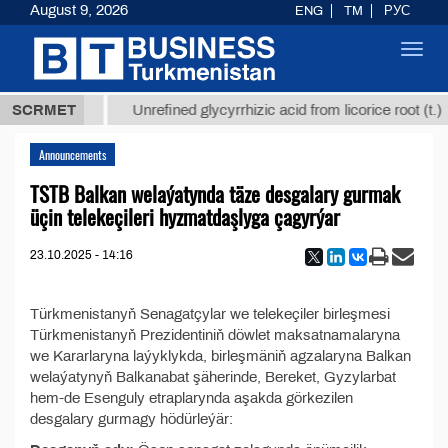
August 9, 2026
ENG
TM
РУС
Toggl
navig
37,8 ТМТ
SCRMET
Unrefined glycyrrhizic acid from licorice root (t.)
Announcements
TSTB Balkan welaýatynda täze desgalary gurmak
üçin telekeçileri hyzmatdaşlyga çagyrýar
23.10.2025 - 14:16
Türkmenistanyň Senagatçylar we telekeçiler birleşmesi
Türkmenistanyň Prezidentiniň döwlet maksatnamalaryna
we Kararlaryna laýyklykda, birleşmäniň agzalaryna Balkan
welaýatynyň Balkanabat şäherinde, Bereket, Gyzylarbat
hem-de Esenguly etraplarynda aşakda görkezilen
desgalary gurmagy hödürleýär: