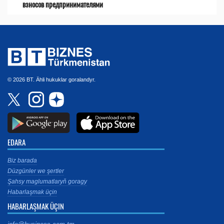
взносов предпринимателями
© 2026 BT. Ähli hukuklar goralandyr.
EDARA
Biz barada
Düzgünler we şertler
Şahsy maglumatlaryň goragy
Habarlaşmak üçin
HABARLAŞMAK ÜÇIN