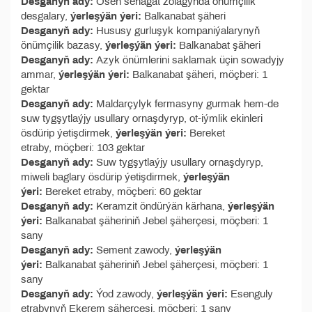
Desganyň ady:
Ösen senagat zolagynda önümçilik
desgalary,
ýerleşýän ýeri:
Balkanabat şäheri
Desganyň ady:
Hususy gurluşyk kompaniýalarynyň
önümçilik bazasy,
ýerleşýän ýeri:
Balkanabat şäheri
Desganyň ady:
Azyk önümlerini saklamak üçin sowadyjy
ammar,
ýerleşýän ýeri:
Balkanabat şäheri, möçberi: 1
gektar
Desganyň ady:
Maldarçylyk fermasyny gurmak hem-de
suw tygşytlaýjy usullary ornaşdyryp, ot-iýmlik ekinleri
ösdürip ýetişdirmek,
ýerleşýän ýeri:
Bereket
etraby, möçberi: 103 gektar
Desganyň ady:
Suw tygşytlaýjy usullary ornaşdyryp,
miweli baglary ösdürip ýetişdirmek,
ýerleşýän
ýeri:
Bereket etraby, möçberi: 60 gektar
Desganyň ady:
Keramzit öndürýän kärhana,
ýerleşýän
ýeri:
Balkanabat şäheriniň Jebel şäherçesi, möçberi: 1
sany
Desganyň ady:
Sement zawody,
ýerleşýän
ýeri:
Balkanabat şäheriniň Jebel şäherçesi, möçberi: 1
sany
Desganyň ady:
Ýod zawody,
ýerleşýän ýeri:
Esenguly
etrabynyň Ekerem şäherçesi, möçberi: 1 sany