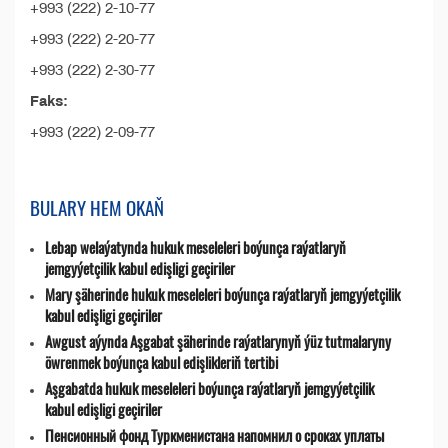
+993 (222) 2-10-77
+993 (222) 2-20-77
+993 (222) 2-30-77
Faks:
+993 (222) 2-09-77
BULARY HEM OKAŇ
Lebap welaýatynda hukuk meseleleri boýunça raýatlaryň
jemgyýetçilik kabul edişligi geçiriler
Mary şäherinde hukuk meseleleri boýunça raýatlaryň jemgyýetçilik
kabul edişligi geçiriler
Awgust aýynda Aşgabat şäherinde raýatlarynyň ýüz tutmalaryny
öwrenmek boýunça kabul edişlikleriň tertibi
Aşgabatda hukuk meseleleri boýunça raýatlaryň jemgyýetçilik
kabul edişligi geçiriler
Пенсионный фонд Туркменистана напомнил о сроках уплаты