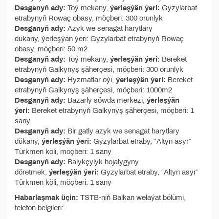
Desganyň ady:
Toý mekany,
ýerleşýän ýeri:
Gyzylarbat
etrabynyň Rowaç obasy, möçberi: 300 orunlyk
Desganyň ady:
Azyk we senagat harytlary
dükany, ýerleşýän ýeri: Gyzylarbat etrabynyň Rowaç
obasy, möçberi: 50 m2
Desganyň ady:
Toý mekany,
ýerleşýän ýeri:
Bereket
etrabynyň Galkynyş şäherçesi, möçberi: 300 orunlyk
Desganyň ady:
Hyzmatlar öýi,
ýerleşýän ýeri:
Bereket
etrabynyň Galkynyş şäherçesi, möçberi: 1000m2
Desganyň ady:
Bazarly söwda merkezi,
ýerleşýän
ýeri:
Bereket etrabynyň Galkynyş şäherçesi, möçberi: 1
sany
Desganyň ady:
Bir gatly azyk we senagat harytlary
dükany,
ýerleşýän ýeri:
Gyzylarbat etraby, “Altyn asyr”
Türkmen köli, möçberi: 1 sany
Desganyň ady:
Balykçylyk hojalygyny
döretmek,
ýerleşýän ýeri:
Gyzylarbat etraby, “Altyn asyr”
Türkmen köli, möçberi: 1 sany
Habarlaşmak üçin:
TSTB-niň Balkan welaýat bölümi,
telefon belgileri: