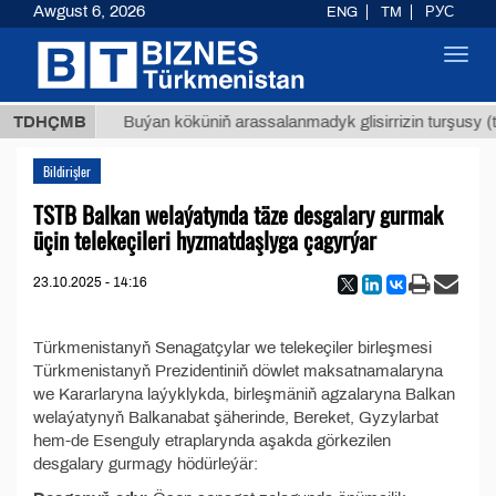
Awgust 6, 2026
ENG
TM
РУС
Toggl
navig
7,8 ТМТ
TDHÇMB
Buýan köküniň arassalanmadyk glisirrizin turşusy (t.
Bildirişler
TSTB Balkan welaýatynda täze desgalary gurmak
üçin telekeçileri hyzmatdaşlyga çagyrýar
23.10.2025 - 14:16
Türkmenistanyň Senagatçylar we telekeçiler birleşmesi
Türkmenistanyň Prezidentiniň döwlet maksatnamalaryna
we Kararlaryna laýyklykda, birleşmäniň agzalaryna Balkan
welaýatynyň Balkanabat şäherinde, Bereket, Gyzylarbat
hem-de Esenguly etraplarynda aşakda görkezilen
desgalary gurmagy hödürleýär: