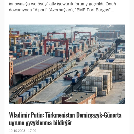
innowasiýa we ösüş” atly işewürlik forumy geçirildi. Onuň
dowamynda “Alport” (Azerbaýjan), “BMF Port Burgas”...
Wladimir Putin: Türkmenistan Demirgazyk-Günorta
ugruna gyzyklanma bildirýär
12.10.2023 - 17:09