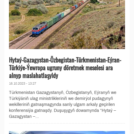
Hytaý-Gazagystan-Özbegistan-Türkmenistan-Eýran-
Türkiýe-Ýewropa ugruny döretmek meselesi ara
alnyp maslahatlaşyldy
16.10.2023 - 13:27
Türkmenistan Gazagystanyň, Özbegistanyň, Eýranyň we
Türkiýäniň ulag ministrlikleriniň we demirýol pudagynyň
wekilleriniň gatnaşmagynda sanly ulgam arkaly geçirilen
konferensiýa gatnaşdy. Duşuşygyň dowamynda “Hytaý –
Gazagystan –...