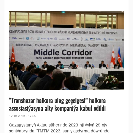
“Transhazar halkara ulag geçelgesi” halkara
assosiasiýasyna alty kompaniýa kabul edildi
12.10.2023 - 17:55
Gazagystanyň Aktau şäherinde 2023-nji ýylyň 29-njy
sentýabrynda “ТMTM 2023: sanlylaşdyrma döwründe