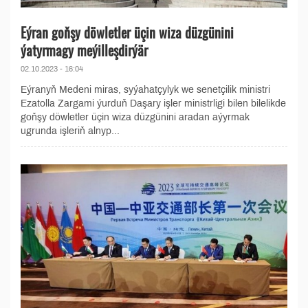
Eýran goňşy döwletler üçin wiza düzgünini
ýatyrmagy meýilleşdirýär
02.10.2023 - 16:04
Eýranyň Medeni miras, syýahatçylyk we senetçilik ministri
Ezatolla Zargami ýurduň Daşary işler ministrligi bilen bilelikde
goňşy döwletler üçin wiza düzgünini aradan aýyrmak
ugrunda işleriň alnyp...