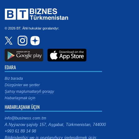
© 2026 BT. Ähli hukuklar goralandyr.
EDARA
Biz barada
Düzgünler we şertler
Şahsy maglumatlaryň goragy
Habarlaşmak üçin
HABARLAŞMAK ÜÇIN
info@business.com.tm
A.Nyýazow şaýoly 157, Aşgabat, Türkmenistan, 744000
+993 61 89 14 98
Bildirişleriňizi we iş orunlaryňyzy ýerleşdirmek üçin: