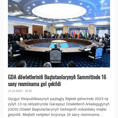
GDA döwletleriniň Baştutanlarynyň Sammitinde 16
sany resminama gol çekildi
13.10.2023 - 18:20
Gyrgyz Respublikasynyň paýtagty Bişkek şäherinde 2023-nji
ýylyň 13-nji oktýabrynda Garaşsyz Döwletleriň Arkalaşygynyň
(GDA) Döwlet Baştutanlarynyň Geňeşiniň nobatdaky mejlisi
geçirildi. Mejlisiň netijeleri boýunça 16 sany resminama...