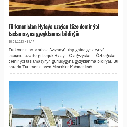
Türkmenistan Hytaýa uzaýan täze demir ýol
taslamasyna gyzyklanma bildirýär
28.09.2023 - 13:47
Türkmenistan Merkezi Aziýanyň ulag gatnaşyklarynyň
ösüşine täze itergi berjek Hytaý – Gyrgyzystan – Özbegistan
demir ýol taslamasynyň gurluşygyna gyzyklanma bildirýär. Bu
barada Türkmenistanyň Ministrler Kabinentiniň...