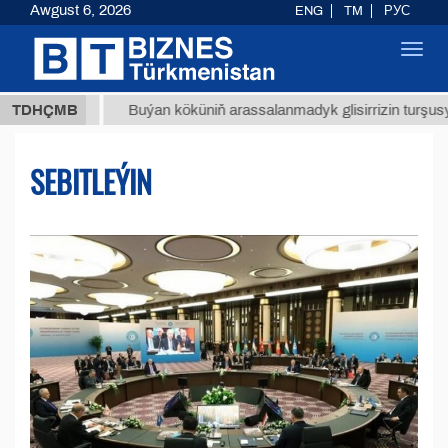
Awgust 6, 2026
ENG
TM
РУС
Toggl
navig
МТ
$12
TDHÇMB
Buýan köküniň arassalanmadyk glisirrizin turşusy (t.)
SEBITLEÝIN