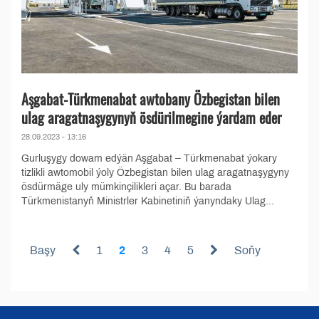
Aşgabat-Türkmenabat awtobany Özbegistan bilen
ulag aragatnaşygynyň ösdürilmegine ýardam eder
28.09.2023 - 13:16
Gurluşygy dowam edýän Aşgabat – Türkmenabat ýokary
tizlikli awtomobil ýoly Özbegistan bilen ulag aragatnaşygyny
ösdürmäge uly mümkinçilikleri açar. Bu barada
Türkmenistanyň Ministrler Kabinetiniň ýanyndaky Ulag...
Başy
1
2
3
4
5
Soňy