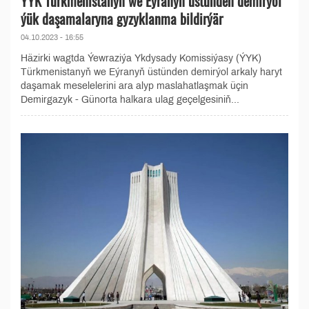
ÝYK Türkmenistanyň we Eýranyň üstünden demirýol
ýük daşamalaryna gyzyklanma bildirýär
04.10.2023 - 16:55
Häzirki wagtda Ýewraziýa Ykdysady Komissiýasy (ÝYK)
Türkmenistanyň we Eýranyň üstünden demirýol arkaly haryt
daşamak meselelerini ara alyp maslahatlaşmak üçin
Demirgazyk - Günorta halkara ulag geçelgesiniň...