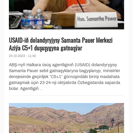
USAID-iň dolandyryjysy Samanta Pauer Merkezi
Aziýa C5+1 duşuşygyna gatnaşýar
23.10.2023 - 11:40
ABŞ-nyň Halkara ösüş agentliginiň (USAID) dolandyryjysy
Samanta Pauer sebit gatnaşyklaryna bagyşlanyp, ministrler
derejesinde geçiriljek “C5+1” görnüşindäki birinji maslahata
gatnaşmak üçin 23-24-nji oktýabrda Özbegistanda saparda
bolar. Agentligiň...