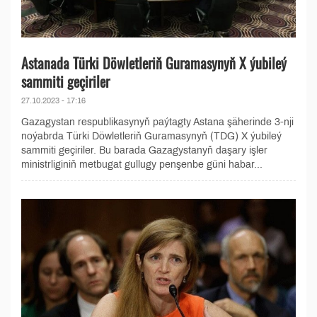
Astanada Türki Döwletleriň Guramasynyň X ýubileý
sammiti geçiriler
27.10.2023 - 17:16
Gazagystan respublikasynyň paýtagty Astana şäherinde 3-nji
noýabrda Türki Döwletleriň Guramasynyň (TDG) X ýubileý
sammiti geçiriler. Bu barada Gazagystanyň daşary işler
ministrliginiň metbugat gullugy penşenbe güni habar...