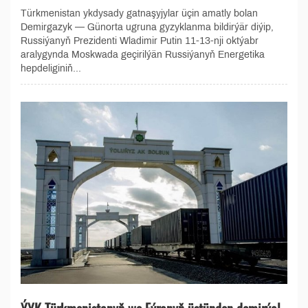
Türkmenistan ykdysady gatnaşyjylar üçin amatly bolan
Demirgazyk — Günorta ugruna gyzyklanma bildirýär diýip,
Russiýanyň Prezidenti Wladimir Putin 11-13-nji oktýabr
aralygynda Moskwada geçirilýän Russiýanyň Energetika
hepdeliginiň...