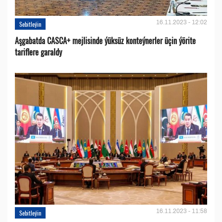
16.11.2023 - 12:02
Sebitleýin
Aşgabatda CASCA+ mejlisinde ýüksüz konteýnerler üçin ýörite
tariflere garaldy
16.11.2023 - 11:58
Sebitleýin