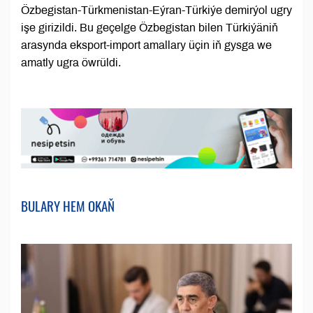
Özbegistan-Türkmenistan-Eýran-Türkiýe demirýol ugry
işe girizildi. Bu geçelge Özbegistan bilen Türkiýäniň
arasynda eksport-import amallary üçin iň gysga we
amatly ugra öwrüldi.
BULARY HEM OKAŇ