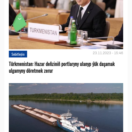
23.11.2023 - 15:46
Sebitleýin
Türkmenistan: Hazar deňziniň portlaryny ulanyp ýük daşamak
ulgamyny döretmek zerur