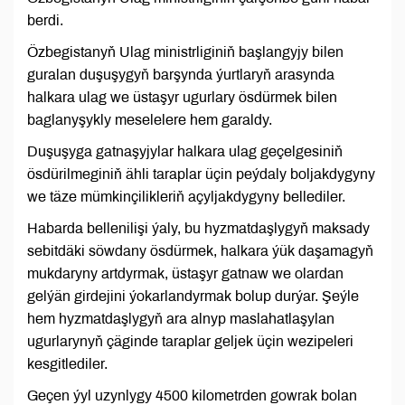
berdi.
Özbegistanyň Ulag ministrliginiň başlangyjy bilen
guralan duşuşygyň barşynda ýurtlaryň arasynda
halkara ulag we üstaşyr ugurlary ösdürmek bilen
baglanyşykly meselelere hem garaldy.
Duşuşyga gatnaşyjylar halkara ulag geçelgesiniň
ösdürilmeginiň ähli taraplar üçin peýdaly boljakdygyny
we täze mümkinçilikleriň açyljakdygyny bellediler.
Habarda bellenilişi ýaly, bu hyzmatdaşlygyň maksady
sebitdäki söwdany ösdürmek, halkara ýük daşamagyň
mukdaryny artdyrmak, üstaşyr gatnaw we olardan
gelýän girdejini ýokarlandyrmak bolup durýar. Şeýle
hem hyzmatdaşlygyň ara alnyp maslahatlaşylan
ugurlarynyň çäginde taraplar geljek üçin wezipeleri
kesgitlediler.
Geçen ýyl uzynlygy 4500 kilometrden gowrak bolan