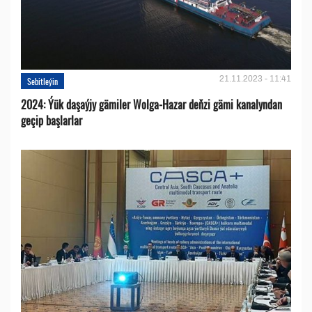
21.11.2023 - 11:41
Sebitleýin
2024: Ýük daşaýjy gämiler Wolga-Hazar deňzi gämi kanalyndan
geçip başlarlar