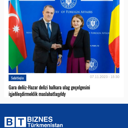
07.11.2023 - 15:30
Sebitleýin
Gara deňiz-Hazar deňzi halkara ulag geçelgesini
işjeňleşdirmeklik maslahatlaşyldy