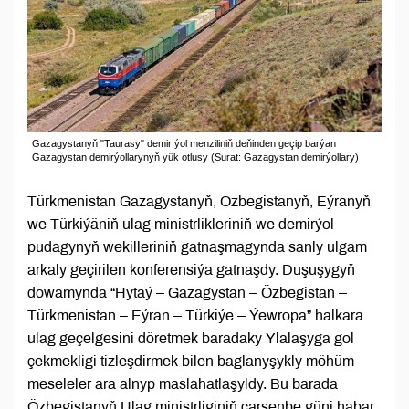
Gazagystanyň "Taurasy" demir ýol menziliniň deňinden geçip barýan
Gazagystan demirýollarynyň yük otlusy (Surat: Gazagystan demirýollary)
Türkmenistan Gazagystanyň, Özbegistanyň, Eýranyň
we Türkiýäniň ulag ministrlikleriniň we demirýol
pudagynyň wekilleriniň gatnaşmagynda sanly ulgam
arkaly geçirilen konferensiýa gatnaşdy. Duşuşygyň
dowamynda “Hytaý – Gazagystan – Özbegistan –
Türkmenistan – Eýran – Türkiýe – Ýewropa” halkara
ulag geçelgesini döretmek baradaky Ylalaşyga gol
çekmekligi tizleşdirmek bilen baglanyşykly möhüm
meseleler ara alnyp maslahatlaşyldy. Bu barada
Özbegistanyň Ulag ministrliginiň çarşenbe güni habar