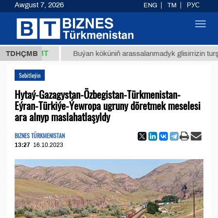
Awgust 7, 2026
ENG
TM
РУС
Toggl
navig
,8 ТМТ
TDHÇMB
Buýan köküniň arassalanmadyk glisirrizin turşusy (t.
Sebitleýin
Hytaý-Gazagystan-Özbegistan-Türkmenistan-
Eýran-Türkiýe-Ýewropa ugruny döretmek meselesi
ara alnyp maslahatlaşyldy
BIZNES TÜRKMENISTAN
13:27
16.10.2023