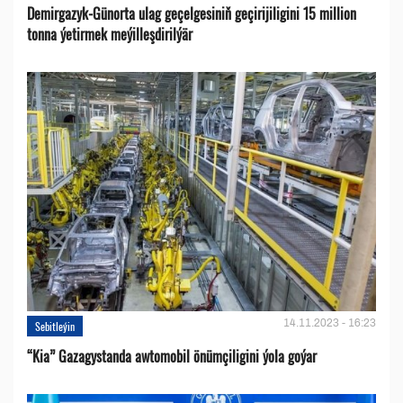
Demirgazyk-Günorta ulag geçelgesiniň geçirijiligini 15 million
tonna ýetirmek meýilleşdirilýär
14.11.2023 - 16:23
Sebitleýin
“Kia” Gazagystanda awtomobil önümçiligini ýola goýar