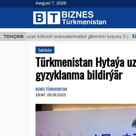
Awgust 7, 2026
$12935,1
TDHÇMB
Buýan köküniň arassalanmadyk glisirrizin turşusy (t.)
Sebitleýin
Türkmenistan Hytaýa uz
gyzyklanma bildirýär
BIZNES TÜRKMENISTAN
13:47
28.09.2023