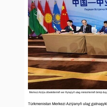
Merkezi Aziýa döwletleriniň we Hytaýyň ulag ministrleriniň birinji d
Türkmenistan Merkezi Aziýanyň ulag gatnaşykl