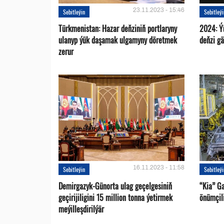
23.11.2023 - 15:46
Sebitleýin
Sebitleý
Türkmenistan: Hazar deňziniň portlaryny
2024: Ý
ulanyp ýük daşamak ulgamyny döretmek
deňzi g
zerur
16.11.2023 - 11:58
Sebitleýin
Sebitleý
Demirgazyk-Günorta ulag geçelgesiniň
“Kia” G
geçirijiligini 15 million tonna ýetirmek
önümçili
meýilleşdirilýär