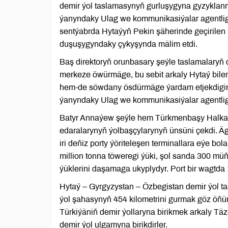
demir ýol taslamasynyň gurluşygyna gyzyklanma
ýanyndaky Ulag we kommunikasiýalar agentlig
sentýabrda Hytaýyň Pekin şäherinde geçirilen M
duşuşygyndaky çykyşynda mälim etdi.
Baş direktoryň orunbasary şeýle taslamalaryň 
merkeze öwürmäge, bu sebit arkaly Hytaý bil
hem-de söwdany ösdürmäge ýardam etjekdigini
ýanyndaky Ulag we kommunikasiýalar agentligi
Batyr Annaýew şeýle hem Türkmenbaşy Halkara 
edaralarynyň ýolbaşçylarynyň ünsüni çekdi. Äg
iri deňiz porty ýöriteleşen terminallara eýe bo
million tonna töweregi ýüki, şol sanda 300 m
ýüklerini daşamaga ukyplydyr. Port bir wagtda 
Hytaý – Gyrgyzystan – Özbegistan demir ýol ta
ýol şahasynyň 454 kilometrini gurmak göz öňün
Türkiýäniň demir ýollaryna birikmek arkaly T
demir ýol ulgamyna birikdirler.