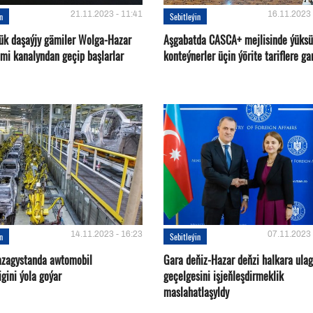
21.11.2023 - 11:41
16.11.2023 
in
Sebitleýin
ük daşaýjy gämiler Wolga-Hazar
Aşgabatda CASCA+ mejlisinde ýüksü
ämi kanalyndan geçip başlarlar
konteýnerler üçin ýörite tariflere ga
14.11.2023 - 16:23
07.11.2023 
in
Sebitleýin
azagystanda awtomobil
Gara deňiz-Hazar deňzi halkara ulag
gini ýola goýar
geçelgesini işjeňleşdirmeklik
maslahatlaşyldy