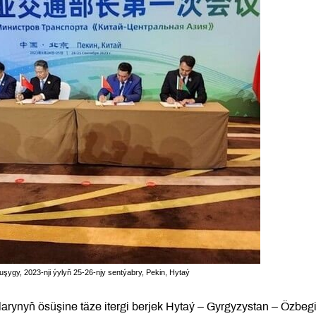
uşuşygy, 2023-nji ýylyň 25-26-njy sentýabry, Pekin, Hytaý
arynyň ösüşine täze itergi berjek Hytaý – Gyrgyzystan – Özbeg