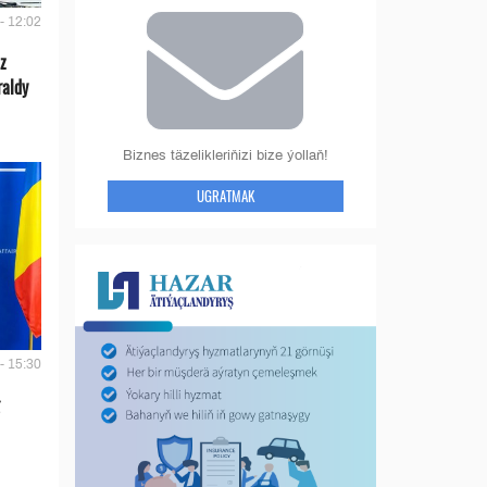
- 12:02
z
raldy
Biznes täzelikleriňizi bize ýollaň!
UGRATMAK
- 15:30