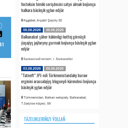
fostoksin himiki serişdesini satyn almak boýunça
halkara bäsleşik yglan edýär
Aşgabat, Arçabil Şaýoly 92
06.08.2026
26.08.2026
Balkanabat şäher häkimligi kottej görnüşli
ýaşaýyş jaýlaryny gurmak boýunça bäsleşik yglan
edýär
Балканский велаят, г. Балканабат
03.08.2026
28.08.2026
“Tatneft” JPJ-niň Türkmenistandaky buraw
erginini arassalaýyş blogunyň kärendesi boýunça
bäsleşik yglan edýär
Türkmenistan, Balkan welaýaty, Balkanabat,
T.Satylow köçesi, 59
TÄZELIKLERIŇIZI ÝOLLAŇ