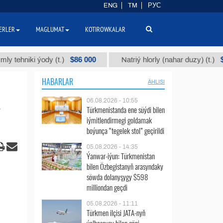
ENG
TM
РУС
ERLER
MAGLUMAT
KOTIROWKALAR
$86 000
$40
iki ýody (t.)
Natriý hlorly (nahar duzy) (t.)
HABARLAR
ÄHLISI
06.08.2026 - 10:55
Türkmenistanda ene süýdi bilen
iýmitlendirmegi goldamak
boýunça “tegelek stol” geçirildi
05.08.2026 - 14:35
Ýanwar-iýun: Türkmenistan
bilen Özbegistanyň arasyndaky
söwda dolanyşygy $598
milliondan geçdi
05.08.2026 - 11:11
Türkmen ilçisi JATA-nyň