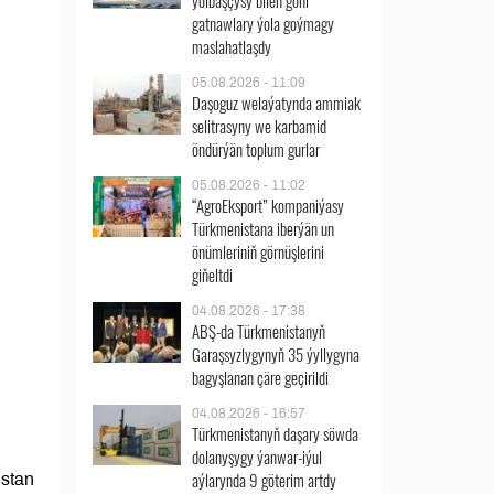
ýolbaşçysy bilen göni
gatnawlary ýola goýmagy
maslahatlaşdy
05.08.2026 - 11:09
Daşoguz welaýatynda ammiak
selitrasyny we karbamid
öndürýän toplum gurlar
05.08.2026 - 11:02
“AgroEksport” kompaniýasy
Türkmenistana iberýän un
önümleriniň görnüşlerini
giňeltdi
04.08.2026 - 17:38
ABŞ-da Türkmenistanyň
Garaşsyzlygynyň 35 ýyllygyna
bagyşlanan çäre geçirildi
04.08.2026 - 16:57
Türkmenistanyň daşary söwda
dolanyşygy ýanwar-iýul
aýlarynda 9 göterim artdy
istan