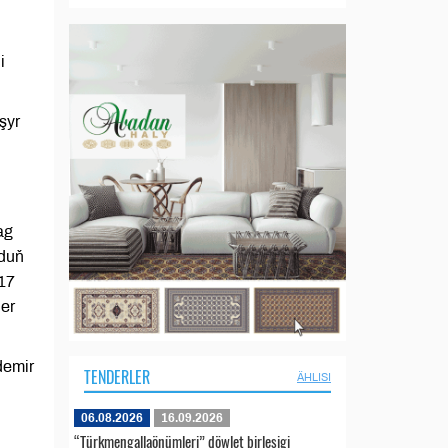
i
şyr
ag
rduň
 17
ner
demir
TENDERLER
ÄHLISI
06.08.2026
16.09.2026
“Türkmengallaönümleri” döwlet birleşigi