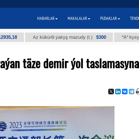
HABARLAR
MAKALALAR
PUDAKLAR
TEND
8
$300
Az kükürtli ýakyş mazudy (t.)
"А" kysymly tehn
aýan täze demir ýol taslamasyna