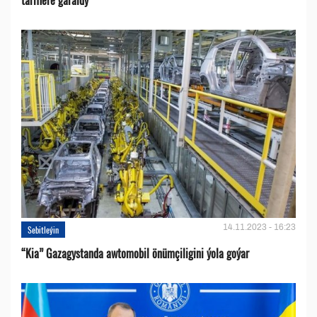
tariflere garaldy
14.11.2023 - 16:23
Sebitleýin
“Kia” Gazagystanda awtomobil önümçiligini ýola goýar