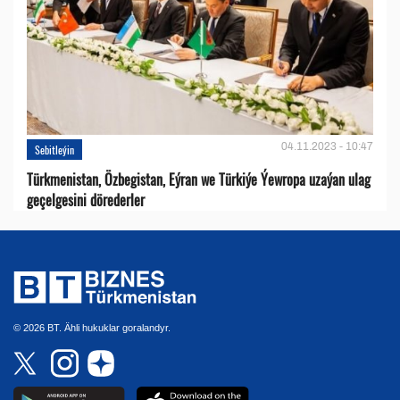
04.11.2023 - 10:47
Sebitleýin
Türkmenistan, Özbegistan, Eýran we Türkiýe Ýewropa uzaýan ulag
geçelgesini dörederler
© 2026 BT. Ähli hukuklar goralandyr.