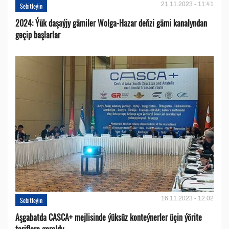
21.11.2023 - 11:41
Sebitleýin
2024: Ýük daşaýjy gämiler Wolga-Hazar deňzi gämi kanalyndan
geçip başlarlar
16.11.2023 - 12:02
Sebitleýin
Aşgabatda CASCA+ mejlisinde ýüksüz konteýnerler üçin ýörite