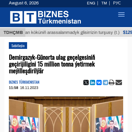
Awgust 6, 2026
ENG
TM
РУС
Toggl
navig
$12935,18
Buýan köküniň arassalanmadyk glisirrizin turşusy (t.)
TDHÇMB
Sebitleýin
Demirgazyk-Günorta ulag geçelgesiniň
geçirijiligini 15 million tonna ýetirmek
meýilleşdirilýär
BIZNES TÜRKMENISTAN
11:58
16.11.2023