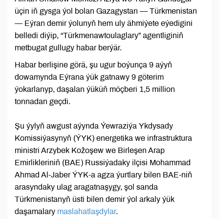
üçin iň gysga ýol bolan Gazagystan — Türkmenistan
— Eýran demir ýolunyň hem uly ähmiýete eýedigini
belledi diýip, “Türkmenawtoulaglary” agentliginiň
metbugat gullugy habar berýär.
Habar berlişine görä, şu ugur boýunça 9 aýyň
dowamynda Eýrana ýük gatnawy 9 göterim
ýokarlanyp, daşalan ýüküň möçberi 1,5 million
tonnadan geçdi.
Şu ýylyň awgust aýynda Ýewraziýa Ykdysady
Komissiýasynyň (ÝYK) energetika we infrastruktura
ministri Arzybek Kožoşew we Birleşen Arap
Emirlikleriniň (BAE) Russiýadaky ilçisi Mohammad
Ahmad Al-Jaber ÝYK-a agza ýurtlary bilen BAE-niň
arasyndaky ulag aragatnaşygy, şol sanda
Türkmenistanyň üsti bilen demir ýol arkaly ýük
daşamalary
maslahatlaşdylar
.