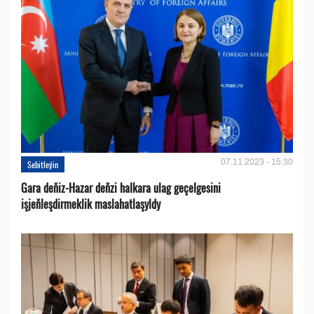
07.11.2023 - 15:30
Sebitleýin
Gara deňiz-Hazar deňzi halkara ulag geçelgesini
işjeňleşdirmeklik maslahatlaşyldy