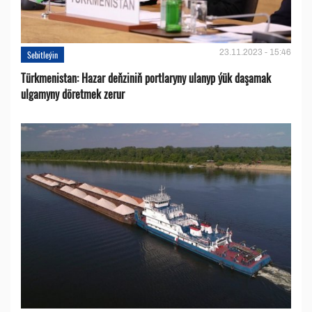
23.11.2023 - 15:46
Sebitleýin
Türkmenistan: Hazar deňziniň portlaryny ulanyp ýük daşamak
ulgamyny döretmek zerur