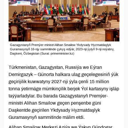
Gazagystanyň Premýer-ministri Alihan Smailow Ykdysady Hyzmatdaşlyk
Guramasynyň 16-njy sammitinde çykyş edýär, 2023-nji ýylyň 9-nji noýabry,
Daşkent, Özbegistan (Surat: primeminister.kz)
Türkmenistan, Gazagystan, Russiýa we Eýran
Demirgazyk – Günorta halkara ulag geçelegesiniň ýük
geçirijilik kuwwatyny 2027-nji ýyla çenli 15 million
tonna ýetirmäge mümkinçilik berjek Ýol kartasyny işläp
taýýarladylar. Bu barada Gazagystanyň Premýer-
ministri Alihan Smailow geçen penşenbe güni
Daşkentde geçirilen Ykdysady Hyzmatdaşlyk
Guramasynyň sammitinde mälim etdi.
Alihan Smailow Merkezi Aziýa we Ýakyn Gündogar