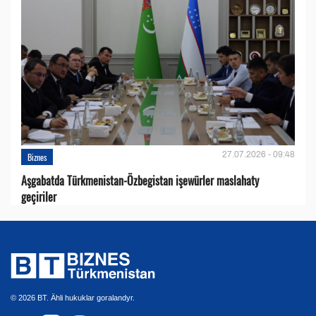
27.07.2026 - 09:48
Biznes
Aşgabatda Türkmenistan-Özbegistan işewürler maslahaty
geçiriler
© 2026 BT. Ähli hukuklar goralandyr.