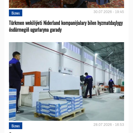
30.07.2026 - 19:45
Biznes
Türkmen wekiliýeti Niderland kompaniýalary bilen hyzmatdaşlygy
ösdürmegiň ugurlaryna garady
28.07.2026 - 16:53
Biznes