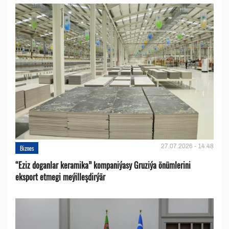
27.07.2026 - 14:48
Biznes
“Eziz doganlar keramika” kompaniýasy Gruziýa önümlerini
eksport etmegi meýilleşdirýär