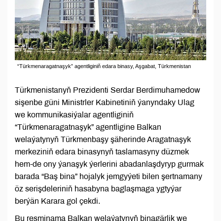
“Türkmenaragatnaşyk” agentliginiň edara binasy, Aşgabat, Türkmenistan
Türkmenistanyň Prezidenti Serdar Berdimuhamedow
sişenbe güni Ministrler Kabinetiniň ýanyndaky Ulag
we kommunikasiýalar agentliginiň
“Türkmenaragatnaşyk” agentligine Balkan
welaýatynyň Türkmenbaşy şäherinde Aragatnaşyk
merkeziniň edara binasynyň taslamasyny düzmek
hem-de ony ýanaşyk ýerlerini abadanlaşdyryp gurmak
barada “Baş bina” hojalyk jemgyýeti bilen şertnamany
öz serişdeleriniň hasabyna baglaşmaga ygtyýar
berýän Karara gol çekdi.
Bu resminama Balkan welaýatynyň binagärlik we