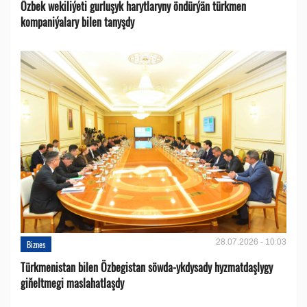
Özbek wekiliýeti gurluşyk harytlaryny öndürýän türkmen
kompaniýalary bilen tanyşdy
28.07.2026 - 10:03
Biznes
Türkmenistan bilen Özbegistan söwda-ykdysady hyzmatdaşlygy
giňeltmegi maslahatlaşdy