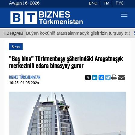
Awgust 6, 2026
ENG
TM
РУС
Toggl
navig
$12935,
TDHÇMB
Buýan köküniň arassalanmadyk glisirrizin turşusy (t.)
Biznes
“Baş bina” Türkmenbaşy şäherindäki Aragatnaşyk
merkeziniň edara binasyny gurar
BIZNES TÜRKMENISTAN
10:25
01.05.2024