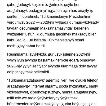
şähergurluşyk keşbini özgertmek, şeýle hem
aragatnaşyk pudagynyň işgärleri üçin has oňaýly iş
şertlerini döretmek, “Türkmenistanyň Prezidentiniň
ýurdumyzy 2022 — 2028-nji ýyllarda durmuş-ykdysady
taýdan ösdürmegiň Maksatnamasynda” bellenen
wezipeleri üstünliki durmuşa geçirmek maksady bilen
kabul edildi. Bu barada Türkmenistanyň resmi
metbugaty habar berdi.
Resminama laýyklykda, gurluşyk işlerine 2024-nji
ýylyň iýun aýynda başlamak hem-de edara binasyny
2026-njy ýylyň sentýabr aýynda ulanmaga doly taýýar
edip tabşyrmak bellenildi.
“Türkmenaragatnaşyk” agentligi ýerli we öýjükli telefon
aragatnaşygy, internet ulgamy, poçta hyzmatlary, sanly
ykdysadyýet, kiberhowpsuzlygy, hemra aragatnaşygy,
milli tele we radio ýaýlymlaryny ýaýratmak,
hünärmenleri taýýarlamak ýaly ugurlar boýunça işleri