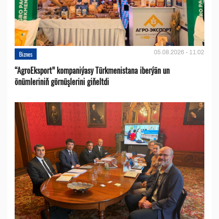
05.08.2026 - 11:02
Biznes
“AgroEksport” kompaniýasy Türkmenistana iberýän un
önümleriniň görnüşlerini giňeltdi