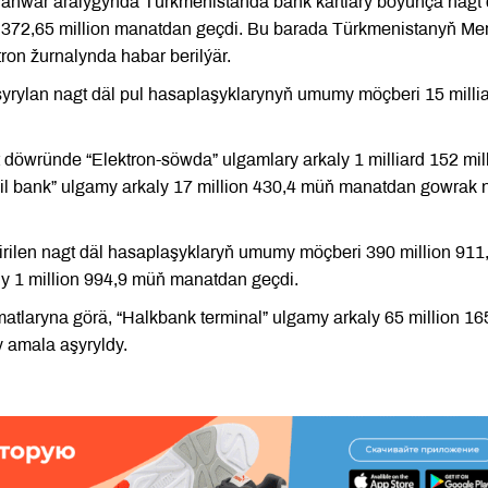
 ýanwar aralygynda Türkmenistanda bank kartlary boýunça nagt 
 372,65 million manatdan geçdi. Bu barada Türkmenistanyň Me
ron žurnalynda habar berilýär.
aşyrylan nagt däl pul hasaplaşyklarynyň umumy möçberi 15 milli
döwründe “Elektron-söwda” ulgamlary arkaly 1 milliard 152 mil
l bank” ulgamy arkaly 17 million 430,4 müň manatdan gowrak 
tirilen nagt däl hasaplaşyklaryň umumy möçberi 390 million 911
y 1 million 994,9 müň manatdan geçdi.
aryna görä, “Halkbank terminal” ulgamy arkaly 65 million 16
 amala aşyryldy.