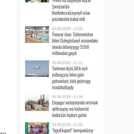
ÝHHG-na başlyklyk edýän
Şweýsariýa
Konfederasiýasynyň wise-
prezidentini kabul etdi
05.08.2026 - 14:35
Ýanwar-iýun: Türkmenistan
bilen Özbegistanyň arasyndaky
söwda dolanyşygy $598
milliondan geçdi
05.08.2026 - 11:11
Türkmen ilçisi JATA-nyň
ýolbaşçysy bilen göni
gatnawlary ýola goýmagy
maslahatlaşdy
05.08.2026 - 11:09
Daşoguz welaýatynda ammiak
selitrasyny we karbamid
öndürýän toplum gurlar
05.08.2026 - 11:02
“AgroEksport” kompaniýasy