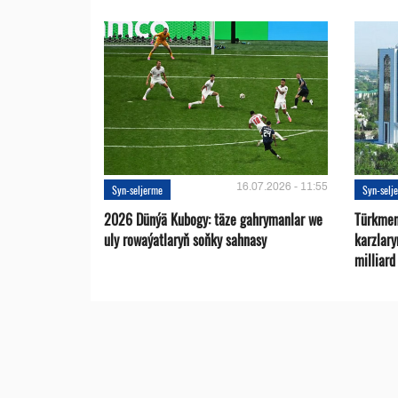
16.07.2026 - 11:55
Syn-seljerme
Syn-selj
2026 Dünýä Kubogy: täze gahrymanlar we
Türkmen
uly rowaýatlaryň soňky sahnasy
karzlar
milliar