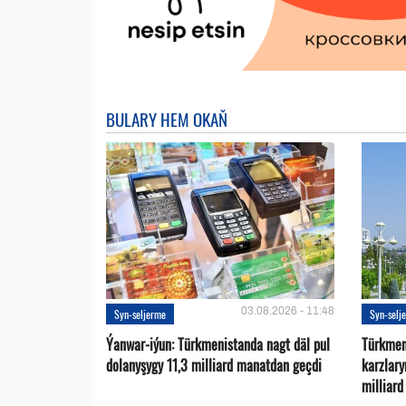
BULARY HEM OKAŇ
03.08.2026 - 11:48
Syn-seljerme
Syn-selj
Ýanwar-iýun: Türkmenistanda nagt däl pul
Türkmen
dolanyşygy 11,3 milliard manatdan geçdi
karzlar
milliar