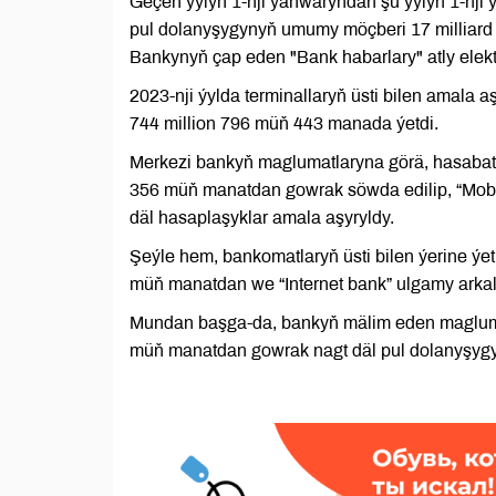
Geçen ýylyň 1-nji ýanwaryndan şu ýylyň 1-nji
pul dolanyşygynyň umumy möçberi 17 milliard
Bankynyň çap eden "Bank habarlary" atly elekt
2023-nji ýylda terminallaryň üsti bilen amala 
744 million 796 müň 443 manada ýetdi.
Merkezi bankyň maglumatlaryna görä, hasabat 
356 müň manatdan gowrak söwda edilip, “Mobi
däl hasaplaşyklar amala aşyryldy.
Şeýle hem, bankomatlaryň üsti bilen ýerine ýe
müň manatdan we “Internet bank” ulgamy arkal
Mundan başga-da, bankyň mälim eden maglumatl
müň manatdan gowrak nagt däl pul dolanyşygy