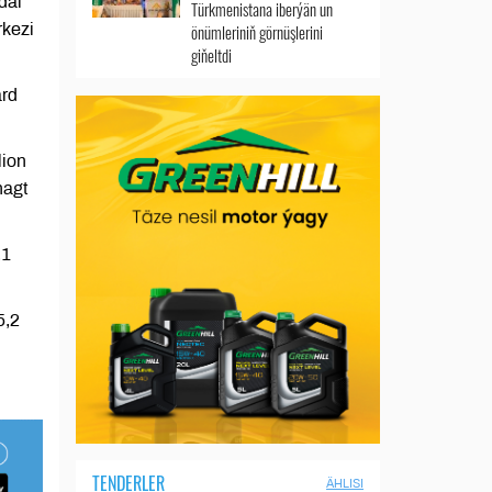
däl
Türkmenistana iberýän un
rkezi
önümleriniň görnüşlerini
giňeltdi
ard
lion
nagt
,1
5,2
TENDERLER
ÄHLISI