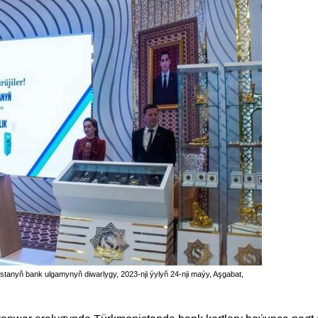
stanyň bank ulgamynyň diwarlygy, 2023-nji ýylyň 24-nji maýy, Aşgabat,