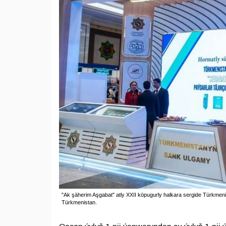
"Ak şäherim Aşgabat" atly XXII köpugurly halkara sergide Türkmeni
Türkmenistan.