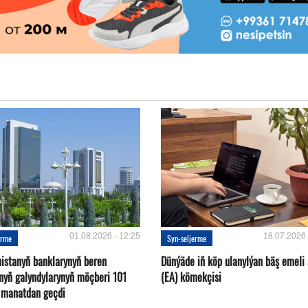
01.08.2026 - 12:25
18.07.2026 
erme
Syn-seljerme
istanyň banklarynyň beren
Dünýäde iň köp ulanylýan bäş emeli
ynyň galyndylarynyň möçberi 101
(EA) kömekçisi
d manatdan geçdi