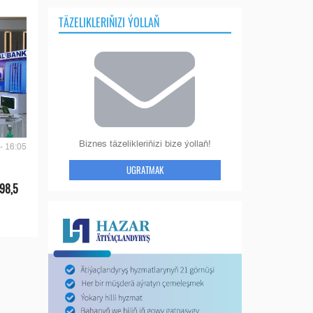
TÄZELIKLERIŇIZI ÝOLLAŇ
Biznes täzelikleriňizi bize ýollaň!
- 16:05
UGRATMAK
 98,5