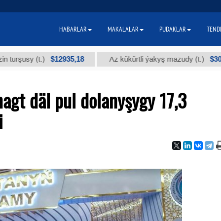
HABARLAR
MAKALALAR
PUDAKLAR
TEND
$12935,18
$300
sy (t.)
Az kükürtli ýakyş mazudy (t.)
agt däl pul dolanyşygy 17,3
i