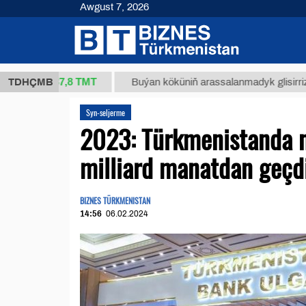
Awgust 7, 2026
37,8 ТМТ
g.)
TDHÇMB
Buýan köküniň arassalanmadyk glisirrizin turşu
Syn-seljerme
2023: Türkmenistanda n
milliard manatdan geçd
BIZNES TÜRKMENISTAN
14:56
06.02.2024