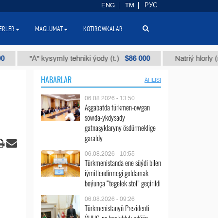
ENG
TM
РУС
ERLER
MAGLUMAT
KOTIROWKALAR
$86 000
"А" kysymly tehniki ýody (t.)
Natriý hlorly (nahar d
HABARLAR
ÄHLISI
06.08.2026 - 13:50
Aşgabatda türkmen-owgan
söwda-ykdysady
gatnaşyklaryny ösdürmeklige
garaldy
06.08.2026 - 10:55
Türkmenistanda ene süýdi bilen
iýmitlendirmegi goldamak
boýunça “tegelek stol” geçirildi
06.08.2026 - 09:26
Türkmenistanyň Prezidenti