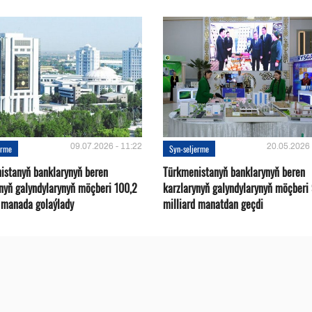
09.07.2026 - 11:22
20.05.2026 
erme
Syn-seljerme
istanyň banklarynyň beren
Türkmenistanyň banklarynyň beren
ynyň galyndylarynyň möçberi 100,2
karzlarynyň galyndylarynyň möçberi
d manada golaýlady
milliard manatdan geçdi