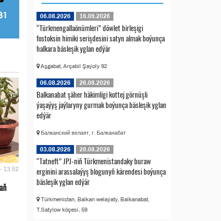
06.08.2026
16.09.2026
“Türkmengallaönümleri” döwlet birleşigi
fostoksin himiki serişdesini satyn almak boýunça
halkara bäsleşik yglan edýär
Aşgabat, Arçabil Şaýoly 92
06.08.2026
26.08.2026
Balkanabat şäher häkimligi kottej görnüşli
ýaşaýyş jaýlaryny gurmak boýunça bäsleşik yglan
edýär
Балканский велаят, г. Балканабат
03.08.2026
28.08.2026
“Tatneft” JPJ-niň Türkmenistandaky buraw
erginini arassalaýyş blogunyň kärendesi boýunça
- 13:52
bäsleşik yglan edýär
 aň
Türkmenistan, Balkan welaýaty, Balkanabat,
T.Satylow köçesi, 59