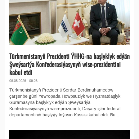
Türkmenistanyň Prezidenti ÝHHG-na başlyklyk edýän
Şweýsariýa Konfederasiýasynyň wise-prezidentini
kabul etdi
06.08.2026 - 09:26
Türkmenistanyň Prezidenti Serdar Berdimuhamedow
çarşenbe güni Ýewropada Howpsuzlyk we Hyzmatdaşlyk
Guramasyna başlyklyk edýän Şweýsariýa
Konfederasiýasynyň wise-prezidenti, Daşary işler federal
departamenti­niň başlygy Inýasio Kassisi kabul etdi. Bu...