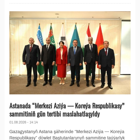
Astanada “Merkezi Aziýa — Koreýa Respublikasy”
sammitiniň gün tertibi maslahatlaşyldy
01.08.2026 - 14:14
Gazagystanyň Astana şäherinde “Merkezi Aziýa — Koreýa
Respublikasy” döwlet Baştutanlarynyň sammitine taýýarlyk