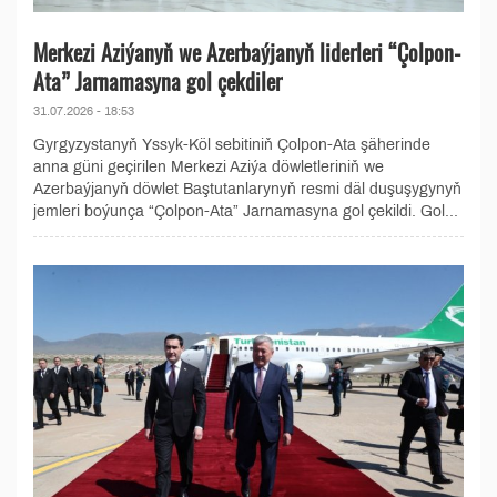
Merkezi Aziýanyň we Azerbaýjanyň liderleri “Çolpon-
Ata” Jarnamasyna gol çekdiler
31.07.2026 - 18:53
Gyrgyzystanyň Yssyk-Köl sebitiniň Çolpon-Ata şäherinde
anna güni geçirilen Merkezi Aziýa döwletleriniň we
Azerbaýjanyň döwlet Baştutanlarynyň resmi däl duşuşygynyň
jemleri boýunça “Çolpon-Ata” Jarnamasyna gol çekildi. Gol...