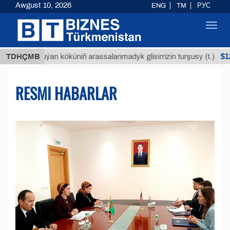
Awgust 10, 2026
ENG
TM
РУС
Toggl
navig
$12935,18
Buýan köküniň arassalanmadyk glisirrizin turşusy (t.)
TDHÇMB
RESMI HABARLAR