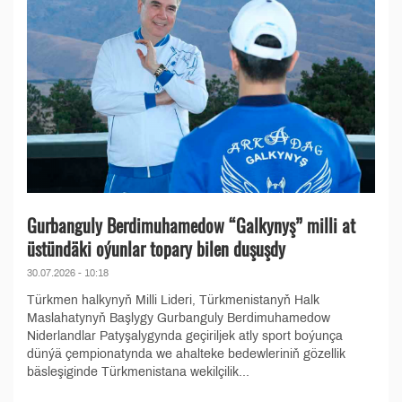
Gurbanguly Berdimuhamedow “Galkynyş” milli at
üstündäki oýunlar topary bilen duşuşdy
30.07.2026 - 10:18
Türkmen halkynyň Milli Lideri, Türkmenistanyň Halk
Maslahatynyň Başlygy Gurbanguly Berdimuhamedow
Niderlandlar Patyşalygynda geçiriljek atly sport boýunça
dünýä çempionatynda we ahalteke bedewleriniň gözellik
bäsleşiginde Türkmenistana wekilçilik...