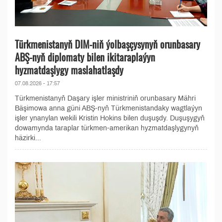
Türkmenistanyň DIM-niň ýolbaşçysynyň orunbasary
ABŞ-nyň diplomaty bilen ikitaraplaýyn
hyzmatdaşlygy maslahatlaşdy
07.08.2026 - 17:57
Türkmenistanyň Daşary işler ministriniň orunbasary Mähri
Bäşimowa anna güni ABŞ-nyň Türkmenistandaky wagtlaýyn
işler ynanylan wekili Kristin Hokins bilen duşuşdy. Duşuşygyň
dowamynda taraplar türkmen-amerikan hyzmatdaşlygynyň
häzirki...