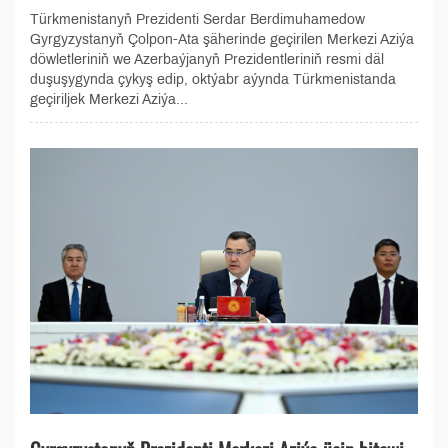
Türkmenistanyň Prezidenti Serdar Berdimuhamedow
Gyrgyzystanyň Çolpon-Ata şäherinde geçirilen Merkezi Aziýa
döwletleriniň we Azerbaýjanyň Prezidentleriniň resmi däl
duşuşygynda çykyş edip, oktýabr aýynda Türkmenistanda
geçiriljek Merkezi Aziýa...