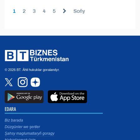
1
2
3
4
5
Soňy
© 2026 BT. Ähli hukuklar goralandyr.
EDARA
Biz barada
Düzgünler we şertler
Şahsy maglumatlaryň goragy
Habarlaşmak üçin