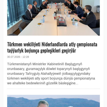
Türkmen wekiliýeti Niderlandlarda atly çempionata
taýýarlyk boýunça gepleşikleri geçirýär
30.07.2026 - 12:28
Türkmenistanyň Ministrler Kabinetiniň Başlygynyň
orunbasary, guramaçylyk döwlet toparynyň başlygynyň
orunbasary Taňryguly Atahallyýewiň ýolbaşçylygyndaky
türkmen wekiliýeti atly sport boýunça dünýä çempionatyna
we ahalteke bedewleriniň gözellik bäsleşigine...