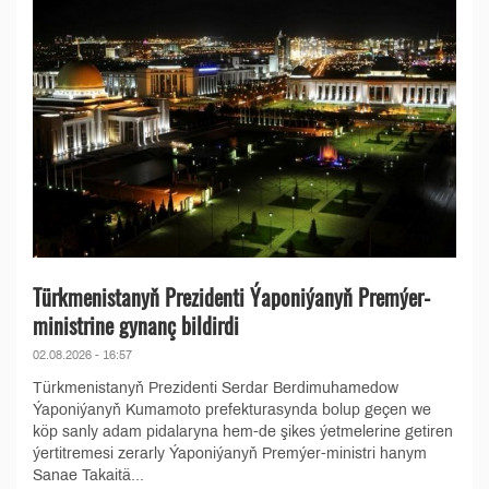
Türkmenistanyň Prezidenti Ýaponiýanyň Premýer-
ministrine gynanç bildirdi
02.08.2026 - 16:57
Türkmenistanyň Prezidenti Serdar Berdimuhamedow
Ýaponiýanyň Kumamoto prefekturasynda bolup geçen we
köp sanly adam pidalaryna hem-de şikes ýetmelerine getiren
ýertitremesi zerarly Ýaponiýanyň Premýer-ministri hanym
Sanae Takaitä...