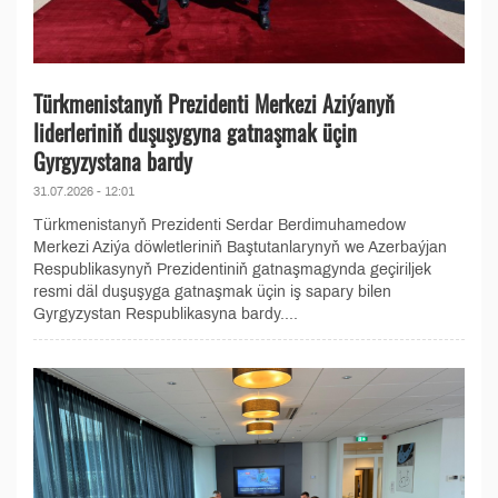
Türkmenistanyň Prezidenti Merkezi Aziýanyň
liderleriniň duşuşygyna gatnaşmak üçin
Gyrgyzystana bardy
31.07.2026 - 12:01
Türkmenistanyň Prezidenti Serdar Berdimuhamedow
Merkezi Aziýa döwletleriniň Baştutanlarynyň we Azerbaýjan
Respublikasynyň Prezidentiniň gatnaşmagynda geçiriljek
resmi däl duşuşyga gatnaşmak üçin iş sapary bilen
Gyrgyzystan Respublikasyna bardy....