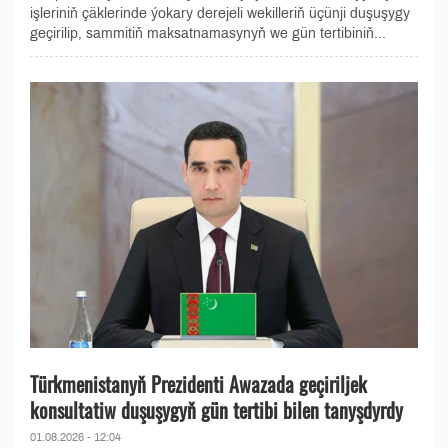
işleriniň çäklerinde ýokary derejeli wekilleriň üçünji duşuşygy
geçirilip, sammitiň maksatnamasynyň we gün tertibiniň...
Türkmenistanyň Prezidenti Awazada geçiriljek
konsultatiw duşuşygyň gün tertibi bilen tanyşdyrdy
01.08.2026 - 12:04