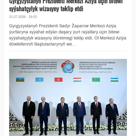
Gyrgyzystanyň Prezidenti Merkezi Aziýa üçin bitewi
syýahatçylyk wizasyny teklip etdi
31.07.2026 - 19:23
Gyrgyzystanyň Prezidenti Sadyr Žaparow Merkezi Aziýa
ýurtlaryna syýahat edýän daşary ýurt raýatlary üçin bitewi
syýahatçylyk wizasyny döretmegi teklip etdi. Ol Merkezi Aziýa
döwletleriniň Baştutanlarynyň we...