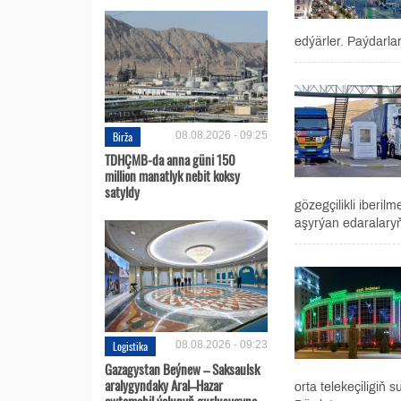
edýärler. Paýdarla
Birža
08.08.2026 - 09:25
TDHÇMB-da anna güni 150
million manatlyk nebit koksy
satyldy
gözegçilikli iberil
aşyrýan edaralaryň
Logistika
08.08.2026 - 09:23
Gazagystan Beýnew – Saksaulsk
aralygyndaky Aral–Hazar
orta telekeçiligiň 
awtomobil ýolunyň gurluşygyna