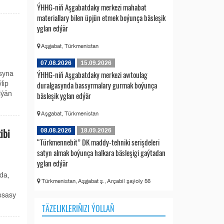
ÝHHG-niň Aşgabatdaky merkezi mahabat
materiallary bilen üpjün etmek boýunça bäsleşik
yglan edýär
Aşgabat, Türkmenistan
07.08.2026
15.09.2026
ÝHHG-niň Aşgabatdaky merkezi awtoulag
syna
duralgasynda bassyrmalary gurmak boýunça
lip
lýän
bäsleşik yglan edýär
Aşgabat, Türkmenistan
ibi
08.08.2026
18.09.2026
“Türkmennebit” DK maddy-tehniki serişdeleri
satyn almak boýunça halkara bäsleşigi gaýtadan
yglan edýär
da,
Türkmenistan, Aşgabat ş., Arçabil şaýoly 56
 esasy
TÄZELIKLERIŇIZI ÝOLLAŇ