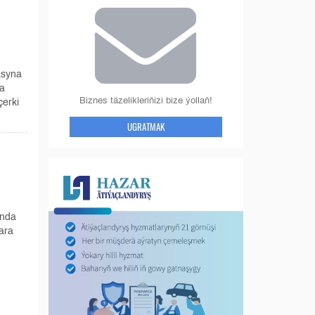
asyna
ra
Biznes täzelikleriňizi bize ýollaň!
çerki
UGRATMAK
ynda
ara