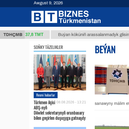
Awgust 9, 2026
37,8 ТМТ
(kg.)
TDHÇMB
Buýan köküniň arassalanmadyk glisirrizin tur
BEÝAN
SOŇKY TÄZELIKLER
Resmi habarlar
Türkmen ilçisi
08.08.2026 - 13:21
sanawyny mälim etdi
ABŞ-nyň
Döwlet sekretarynyň orunbasary
bilen geçirlen duşuşyga gatnaşdy