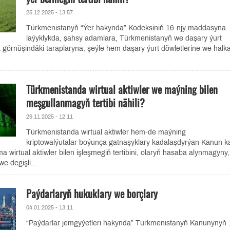
25.12.2025 - 13:57
Türkmenistanyň “Ýer hakynda” Kodeksiniň 16-njy maddasyna
laýyklykda, şahsy adamlara, Türkmenistanyň we daşary ýurt
a görnüşindäki taraplaryna, şeýle hem daşary ýurt döwletlerine we halk
Türkmenistanda wirtual aktiwler we maýning bilen
meşgullanmagyň tertibi nähili?
29.11.2025 - 12:11
Türkmenistanda wirtual aktiwler hem-de maýning
kriptowalýutalar boýunça gatnaşyklary kadalaşdyrýan Kanun k
a wirtual aktiwler bilen işleşmegiň tertibini, olaryň hasaba alynmagyny,
we degişli...
Paýdarlaryň hukuklary we bоrçlary
04.01.2025 - 13:11
“Paýdarlar jemgyýetleri hakynda” Türkmenistanyň Kanunynyň 