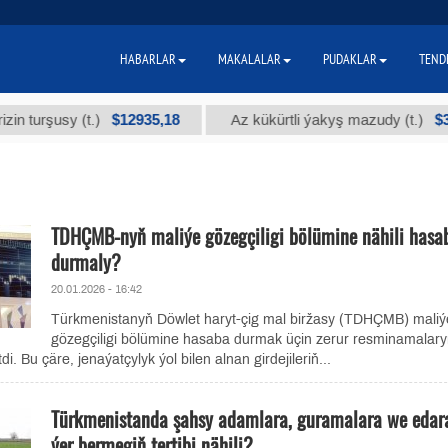
HABARLAR
MAKALALAR
PUDAKLAR
TEND
$12935,18
$300
şusy (t.)
Az kükürtli ýakyş mazudy (t.)
TDHÇMB-nyň maliýe gözegçiligi bölümine nähili hasa
durmaly?
20.01.2026 - 16:42
Türkmenistanyň Döwlet haryt-çig mal biržasy (TDHÇMB) maliý
gözegçiligi bölümine hasaba durmak üçin zerur resminamalary
. Bu çäre, jenaýatçylyk ýol bilen alnan girdejileriň...
Türkmenistanda şahsy adamlara, guramalara we edar
ýer bermegiň tertibi nähili?