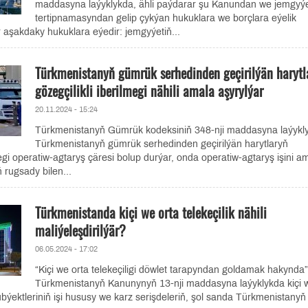
maddasyna laýyklykda, ähli paýdarar şu Kanundan we jemgyýe
tertipnamasyndan gelip çykýan hukuklara we borçlara eýelik
r aşakdaky hukuklara eýedir: jemgyýetiň...
Türkmenistanyň gümrük serhedinden geçirilýän harytl
gözegçilikli iberilmegi nähili amala aşyrylýar
20.11.2024 - 15:24
Türkmenistanyň Gümrük kodeksiniň 348-nji maddasyna laýykl
Türkmenistanyň gümrük serhedinden geçirilýän harytlaryň
megi operatiw-agtaryş çäresi bolup durýar, onda operatiw-agtaryş işini a
 rugsady bilen...
Türkmenistanda kiçi we orta telekeçilik nähili
maliýeleşdirilýär?
06.05.2024 - 17:02
“Kiçi we orta telekeçiligi döwlet tarapyndan goldamak hakynda”
Türkmenistanyň Kanunynyň 13-nji maddasyna laýyklykda kiçi 
subýektleriniň işi hususy we karz serişdeleriň, şol sanda Türkmenistanyň