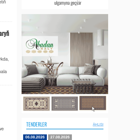
ulgamyna geçýär
tiň
aryň
ykda,
mala
TENDERLER
ÄHLISI
we
06.08.2026
27.08.2026