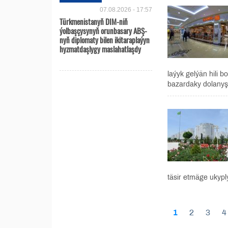
07.08.2026 - 17:57
Türkmenistanyň DIM-niň
ýolbaşçysynyň orunbasary ABŞ-
nyň diplomaty bilen ikitaraplaýyn
hyzmatdaşlygy maslahatlaşdy
laýyk gelýän hili b
bazardaky dolanyşy
täsir etmäge ukyply
1
2
3
4