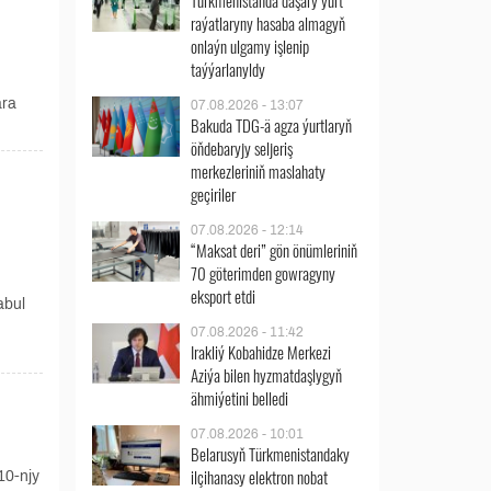
Türkmenistanda daşary ýurt
raýatlaryny hasaba almagyň
onlaýn ulgamy işlenip
taýýarlanyldy
ara
07.08.2026 - 13:07
Bakuda TDG-ä agza ýurtlaryň
öňdebaryjy seljeriş
merkezleriniň maslahaty
geçiriler
07.08.2026 - 12:14
“Maksat deri” gön önümleriniň
70 göterimden gowragyny
eksport etdi
abul
07.08.2026 - 11:42
Irakliý Kobahidze Merkezi
Aziýa bilen hyzmatdaşlygyň
ähmiýetini belledi
07.08.2026 - 10:01
Belarusyň Türkmenistandaky
ilçihanasy elektron nobat
10-njy