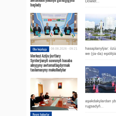
Döwlet...
başlady
hasaplanylýar: öz
Oba hojalygy
08.08.2026 - 09:21
we (ýa-da) eşidilýä
Merkezi Aziýa ýurtlary
Syrderýanyň suwunyň hasaba
alnyşyny awtomatlaşdyrmak
taslamasyny makulladylar
aşakdakylardan ybar
rugsadyň...
Resmi habarlar