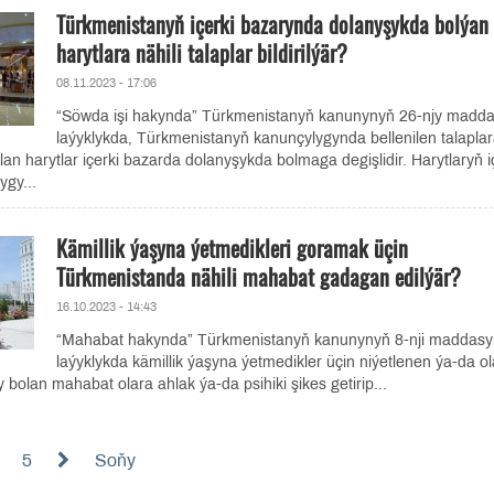
Türkmenistanyň içerki bazarynda dolanyşykda bolýan
harytlara nähili talaplar bildirilýär?
08.11.2023 - 17:06
“Söwda işi hakynda” Türkmenistanyň kanunynyň 26-njy madd
laýyklykda, Türkmenistanyň kanunçylygynda bellenilen talapla
olan harytlar içerki bazarda dolanyşykda bolmaga degişlidir. Harytlaryň i
gy...
Kämillik ýaşyna ýetmedikleri goramak üçin
Türkmenistanda nähili mahabat gadagan edilýär?
16.10.2023 - 14:43
“Mahabat hakynda” Türkmenistanyň kanunynyň 8-nji maddas
laýyklykda kämillik ýaşyna ýetmedikler üçin niýetlenen ýa-da ol
 bolan mahabat olara ahlak ýa-da psihiki şikes getirip...
5
Soňy