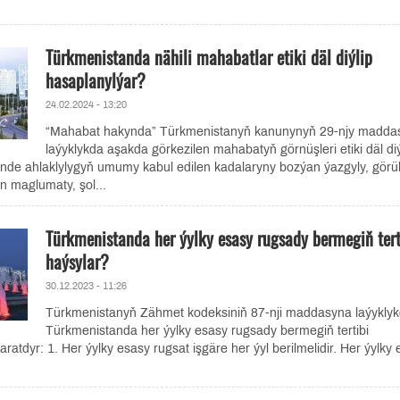
Türkmenistanda nähili mahabatlar etiki däl diýlip
hasaplanylýar?
24.02.2024 - 13:20
“Mahabat hakynda” Türkmenistanyň kanunynyň 29-njy madda
laýyklykda aşakda görkezilen mahabatyň görnüşleri etiki däl diý
ünde ahlaklylygyň umumy kabul edilen kadalaryny bozýan ýazgyly, görü
n maglumaty, şol...
Türkmenistanda her ýylky esasy rugsady bermegiň tert
haýsylar?
30.12.2023 - 11:26
Türkmenistanyň Zähmet kodeksiniň 87-nji maddasyna laýyklyk
Türkmenistanda her ýylky esasy rugsady bermegiň tertibi
atdyr: 1. Her ýylky esasy rugsat işgäre her ýyl berilmelidir. Her ýylky