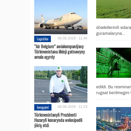
döwletleriniň edar
guramalaryna...
Logistika
08.08.2026 - 11:46
“Air Belgium” awiakompaniýasy
Türkmenistana ilkinji gatnawyny
amala aşyrdy
edildi. Bu resminam
rugsat berilmegini 
Jemgyýet
08.08.2026 - 11:23
Türkmenistanyň Prezidenti
Hazaryň kenarynda welosipedli
ýöriş etdi