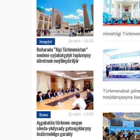
ministrligi Türkmen
Jemgyýet
Şu gün - 16:30
Buharada “Kiçi Türkmenistan”
medeni-syýahatçylyk toplumyny
döretmek meýilleşdirilýär
Türkmenabat şäher
meýdançasyna bary
Biznes
Şu gün - 13:50
Aşgabatda türkmen-owgan
söwda-ykdysady gatnaşyklaryny
ösdürmeklige garaldy