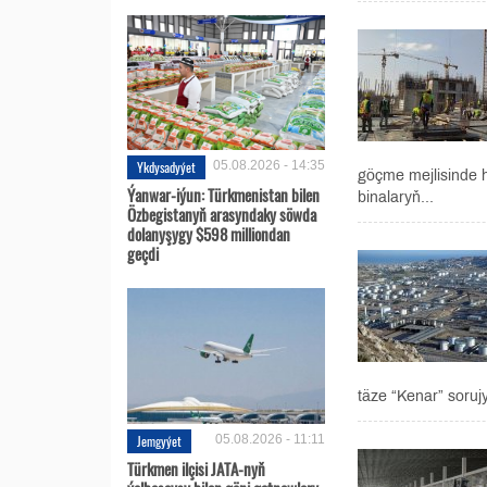
Ykdysadyýet
05.08.2026 - 14:35
göçme mejlisinde h
Ýanwar-iýun: Türkmenistan bilen
binalaryň...
Özbegistanyň arasyndaky söwda
dolanyşygy $598 milliondan
geçdi
täze “Kenar” sorujy
Jemgyýet
05.08.2026 - 11:11
Türkmen ilçisi JATA-nyň