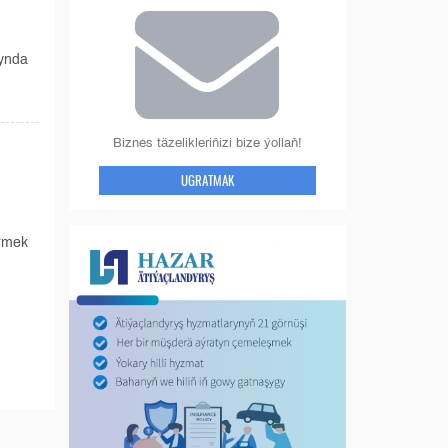
bynda
Biznes täzelikleriňizi bize ýollaň!
UGRATMAK
ürmek