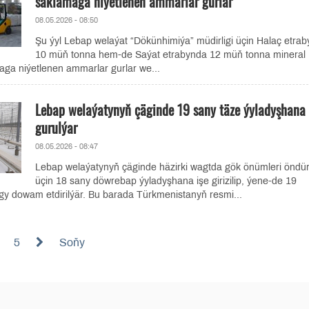
saklamaga niýetlenen ammarlar gurlar
08.05.2026 - 08:50
Şu ýyl Lebap welaýat “Dökünhimiýa” müdirligi üçin Halaç etra
10 müň tonna hem-de Saýat etrabynda 12 müň tonna mineral
aga niýetlenen ammarlar gurlar we...
Lebap welaýatynyň çäginde 19 sany täze ýyladyşhana
gurulýar
08.05.2026 - 08:47
Lebap welaýatynyň çäginde häzirki wagtda gök önümleri önd
üçin 18 sany döwrebap ýyladyşhana işe girizilip, ýene-de 19
gy dowam etdirilýär. Bu barada Türkmenistanyň resmi...
5
Soňy