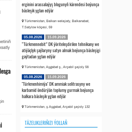
erginini arassalaýyş blogunyň kärendesi boýunça
ň
bäsleşik yglan edýär
Türkmenistan, Balkan welaýaty, Balkanabat,
T.Satylow köçesi, 59
05.08.2026
15.09.2026
etiniň
“Türkmennebit” DK ýöriteleşdirilen tehnikany we
satly
atiýäçlyk şaýlaryny satyn almak boýunça bäsleşigi
gaýtadan yglan edýär
Türkmenistan, Aşgabat ş., Arçabil şaýoly 56
desga
05.08.2026
15.09.2026
"Türkmenhimiýa" DK ammiak selitrasyny we
karbamid öndürýän toplumy gurmak boýunça
halkara bäsleşik yglan edýär
çin
Türkmenistan, ş.Aşgabat, Arçabil şaýoly 132
TÄZELIKLERIŇIZI ÝOLLAŇ
i