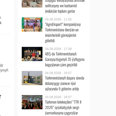
Daşoguz welaýatynda ammiak
selitrasyny we karbamid
öndürýän toplum gurlar
r.
05.08.2026 - 11:02
k
“AgroEksport” kompaniýasy
Türkmenistana iberýän un
önümleriniň görnüşlerini
giňeltdi
04.08.2026 - 17:38
ABŞ-da Türkmenistanyň
Garaşsyzlygynyň 35 ýyllygyna
bagyşlanan çäre geçirildi
jy
tynyň
04.08.2026 - 16:57
Türkmenistanyň daşary söwda
dolanyşygy ýanwar-iýul
aýlarynda 9 göterim artdy
r
04.08.2026 - 16:07
Türkmen telekeçileri “TTR II
2026” syýahatçylyk sergi-
ýarmarkasyna çagyrylýar