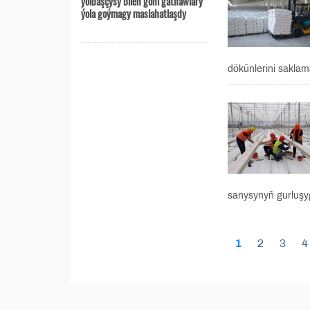
ýolbaşçysy bilen göni gatnawlary
ýola goýmagy maslahatlaşdy
dökünlerini saklam
sanysynyň gurluşy
1
2
3
4