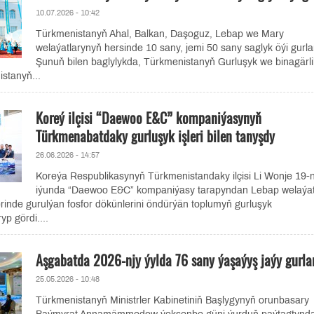
10.07.2026 - 10:42
Türkmenistanyň Ahal, Balkan, Daşoguz, Lebap we Mary
welaýatlarynyň hersinde 10 sany, jemi 50 sany saglyk öýi gurla
Şunuň bilen baglylykda, Türkmenistanyň Gurluşyk we binagärli
istanyň...
Koreý ilçisi “Daewoo E&C” kompaniýasynyň
Türkmenabatdaky gurluşyk işleri bilen tanyşdy
26.06.2026 - 14:57
Koreýa Respublikasynyň Türkmenistandaky ilçisi Li Wonje 19-n
iýunda “Daewoo E&C” kompaniýasy tarapyndan Lebap welaýa
inde gurulýan fosfor dökünlerini öndürýän toplumyň gurluşyk
p gördi....
Aşgabatda 2026-njy ýylda 76 sany ýaşaýyş jaýy gurla
25.05.2026 - 10:48
Türkmenistanyň Ministrler Kabinetiniň Başlygynyň orunbasary