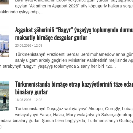
Baýmyrat Annamämmedow ýekşenbe güni ýurduň paýtagtynd
açylan “Ak şäherim Aşgabat 2026” atly köpugurly halkara sergi
klerinde çykyş edip,...
Aşgabat şäheriniň “Bagyr” ýaşaýyş toplumynda durm
maksatly birnäçe desgalar gurlar
23.05.2026 - 12:09
Türkmenistanyň Prezidenti Serdar Berdimuhamedow anna gün
sanly ulgam arkaly geçirilen Ministrler Kabinetiniň mejlisinde A
 etrabynyň “Bagyr” ýaşaýyş toplumynda 2 sany her biri 720...
Türkmenistanda birnäçe etrap kazyýetleriniň täze eda
binalary gurlar
16.05.2026 - 12:22
Türkmenistanyň Daşoguz welaýatynyň Akdepe, Görogly, Leba
welaýatynyň Farap, Halaç, Mary welaýatynyň Sakarçäge etrap
e edara binalary gurlar. Şunuň bilen baglylykda, Türkmenistanyň Gurluş
i...