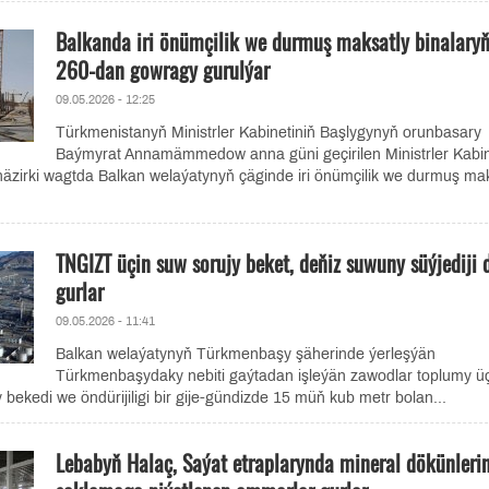
Balkanda iri önümçilik we durmuş maksatly binalary
260-dan gowragy gurulýar
09.05.2026 - 12:25
Türkmenistanyň Ministrler Kabinetiniň Başlygynyň orunbasary
Baýmyrat Annamämmedow anna güni geçirilen Ministrler Kabin
äzirki wagtda Balkan welaýatynyň çäginde iri önümçilik we durmuş mak
TNGIZT üçin suw sorujy beket, deňiz suwuny süýjediji 
gurlar
09.05.2026 - 11:41
Balkan welaýatynyň Türkmenbaşy şäherinde ýerleşýän
Türkmenbaşydaky nebiti gaýtadan işleýän zawodlar toplumy ü
 bekedi we öndürijiligi bir gije-gündizde 15 müň kub metr bolan...
Lebabyň Halaç, Saýat etraplarynda mineral dökünlerin