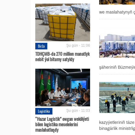
we maslahatynyň çä
Birža
Şu gün - 11:06
TDHÇMB-da 270 million manatlyk
nebit ýol bitumy satyldy
şäheriniň Büzmeýin
Logistika
Şu gün - 11:03
“Hazar Logistik” owgan wekiliýeti
kazyýetleriniň täz
bilen logistika meselelerini
maslahatlaşdy
binagärlik ministrlig