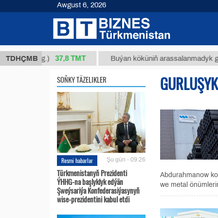
Awgust 6, 2026
37,8 ТМТ
4/1 (kg.)
TDHÇMB
Buýan köküniň arassalanmadyk glisirrizin
GURLUŞYK
SOŇKY TÄZELIKLER
Resmi habarlar
Şu gün - 09:26
Türkmenistanyň Prezidenti
Abdurahmanow kom
ÝHHG-na başlyklyk edýän
we metal önümlerin
Şweýsariýa Konfederasiýasynyň
wise-prezidentini kabul etdi