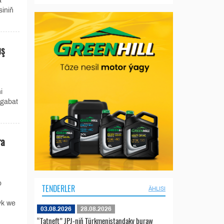
a
siniň
uş
i
şgabat
ra
p
TENDERLER
ÄHLISI
yk we
03.08.2026
28.08.2026
“Tatneft” JPJ-niň Türkmenistandaky buraw