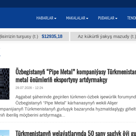
HABARLAR
MAKALALAR
PUDAKLAR
TEND
$12935,18
$30
 turşusy (t.)
Az kükürtli ýakyş mazudy (t.)
Özbegistanyň “Pipe Metal” kompaniýasy Türkmenista
metal önümleriň eksportyny artdyrmakçy
29.07.2026 - 12:24
Aşgabat şäherinde geçirilen türkmen-özbek işewürlik forumyn
Özbegistanyň “Pipe Metal” kärhanasynyň wekili Alişer
paniýanyň Türkmenistanyň gurluşyk bazarynda hyzmatdaşlygy giňel
iň iberiliş möçberini artdyrmaga...
Türkmenistanyň welaýatlarynda 50 sany saglyk öýi gu