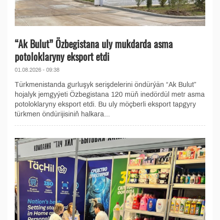
“Ak Bulut” Özbegistana uly mukdarda asma
potoloklaryny eksport etdi
01.08.2026 - 09:38
Türkmenistanda gurluşyk serişdelerini öndürýän “Ak Bulut”
hojalyk jemgyýeti Özbegistana 120 müň inedördül metr asma
potoloklaryny eksport etdi. Bu uly möçberli eksport tapgyry
türkmen öndürijisiniň halkara...