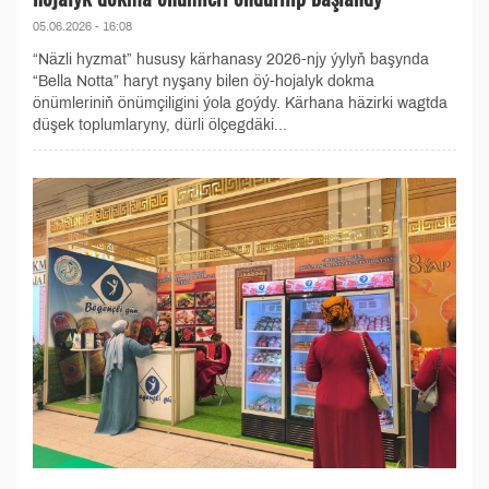
05.06.2026 - 16:08
“Näzli hyzmat” hususy kärhanasy 2026-njy ýylyň başynda
“Bella Notta” haryt nyşany bilen öý-hojalyk dokma
önümleriniň önümçiligini ýola goýdy. Kärhana häzirki wagtda
düşek toplumlaryny, dürli ölçegdäki...