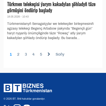
Türkmen telekeçisi ýarym kakadylan şöhladyň täze
görnüşini öndürip başlady
18.05.2026 - 10:43
Türkmenistanyň Senagatçylar we telekeçiler birleşmesiniň
agzasy telekeçi Begenç Arbabow ýakynda “Begençli gün”
haryt nyşanly önümçiliginde täze “Rowaç” atly ýarym
kakadylan şöhlady öndürip başlady. Bu barada...
1
2
3
4
5
Soňy
© 2026 BT. Ähli hukuklar goralandyr.