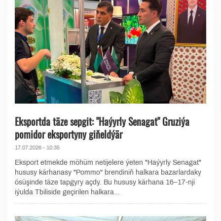
Eksportda täze sepgit: "Haýyrly Senagat" Gruziýa
pomidor eksportyny giňeldýär
17.07.2026 - 10:35
Eksport etmekde möhüm netijelere ýeten "Haýyrly Senagat"
hususy kärhanasy "Pommo" brendiniň halkara bazarlardaky
ösüşinde täze tapgyry açdy. Bu hususy kärhana 16–17-nji
iýulda Tbiliside geçirilen halkara...