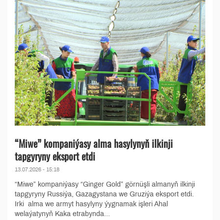
“Miwe” kompaniýasy alma hasylynyň ilkinji
tapgyryny eksport etdi
13.07.2026 - 15:18
“Miwe” kompaniýasy “Ginger Gold” görnüşli almanyň ilkinji
tapgyryny Russiýa, Gazagystana we Gruziýa eksport etdi.
Irki alma we armyt hasylyny ýygnamak işleri Ahal
welaýatynyň Kaka etrabynda...