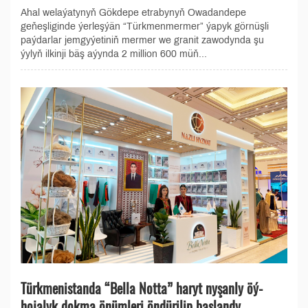
Ahal welaýatynyň Gökdepe etrabynyň Owadandepe
geňeşliginde ýerleşýän “Türkmenmermer” ýapyk görnüşli
paýdarlar jemgyýetiniň mermer we granit zawodynda şu
ýylyň ilkinji bäş aýynda 2 million 600 müň...
Türkmenistanda “Bella Notta” haryt nyşanly öý-
hojalyk dokma önümleri öndürilip başlandy