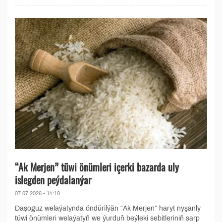
“Ak Merjen” tüwi önümleri içerki bazarda uly
islegden peýdalanýar
07.07.2026 - 14:18
Daşoguz welaýatynda öndürilýän “Ak Merjen” haryt nyşanly
tüwi önümleri welaýatyň we ýurduň beýleki sebitleriniň sarp