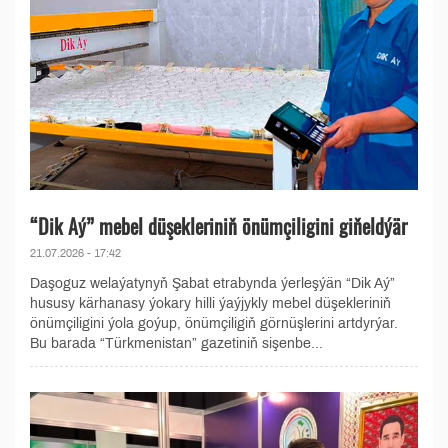
“Dik Aý” mebel düşekleriniň önümçiligini giňeldýär
21.07.2026 - 17:42
Daşoguz welaýatynyň Şabat etrabynda ýerleşýän “Dik Aý”
hususy kärhanasy ýokary hilli ýaýjykly mebel düşekleriniň
önümçiligini ýola goýup, önümçiligiň görnüşlerini artdyrýar.
Bu barada “Türkmenistan” gazetiniň sişenbe...