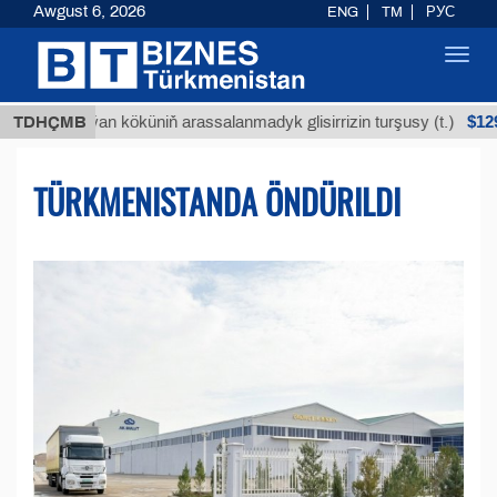
Awgust 6, 2026
ENG
TM
РУС
Toggl
navig
$12935,18
Buýan köküniň arassalanmadyk glisirrizin turşusy (t.)
TDHÇMB
TÜRKMENISTANDA ÖNDÜRILDI