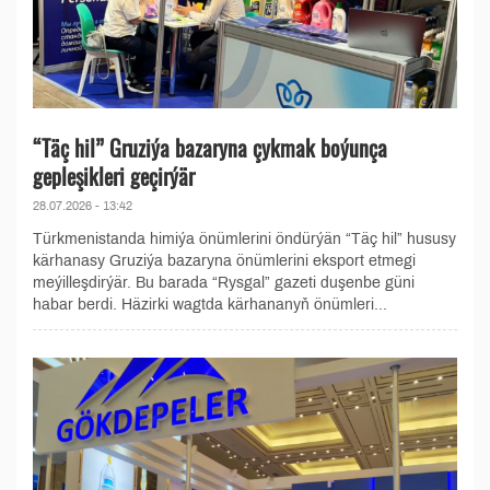
“Täç hil” Gruziýa bazaryna çykmak boýunça
gepleşikleri geçirýär
28.07.2026 - 13:42
Türkmenistanda himiýa önümlerini öndürýän “Täç hil” hususy
kärhanasy Gruziýa bazaryna önümlerini eksport etmegi
meýilleşdirýär. Bu barada “Rysgal” gazeti duşenbe güni
habar berdi. Häzirki wagtda kärhananyň önümleri...