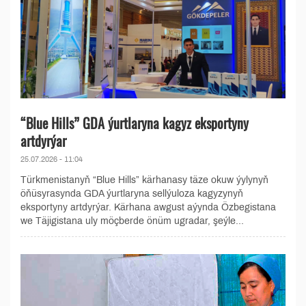
“Blue Hills” GDA ýurtlaryna kagyz eksportyny
artdyrýar
25.07.2026 - 11:04
Türkmenistanyň “Blue Hills” kärhanasy täze okuw ýylynyň
öňüsyrasynda GDA ýurtlaryna sellýuloza kagyzynyň
eksportyny artdyrýar. Kärhana awgust aýynda Özbegistana
we Täjigistana uly möçberde önüm ugradar, şeýle...