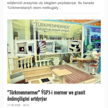
edijileriniň arasynda uly islegden peýdalanýar. Bu barada
Türkmenistanyň resmi metbugaty...
“Türkmenmermer” ÝGPJ-i mermer we granit
önümçiligini artdyrýar
17.06.2026 - 16:21