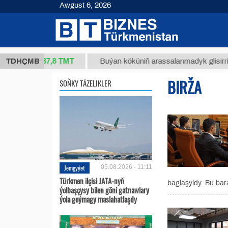
Awgust 6, 2026
37,8 ТМТ
(kg.)
TDHÇMB
Buýan köküniň arassalanmadyk glisirrizin tur
BIRŽA
SOŇKY TÄZELIKLER
Jemgyýet
05.08.2026 - 11:11
Türkmen ilçisi JATA-nyň
baglaşyldy. Bu bar
ýolbaşçysy bilen göni gatnawlary
ýola goýmagy maslahatlaşdy