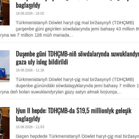
baglaşyldy
18.06.2026 - 15:02
Türkmenistanyň Döwlet haryt-çig mal biržasynyň (TDHÇMB)
çarşenbe güni geçirilen söwdalarynda jemi bahasy 43 million 
ryna we 7 million 128 müň manada...
Duşenbe güni TDHÇMB-niň söwdalarynda suwuklandyr
gaza uly isleg bildirildi
16.06.2026 - 11:16
Türkmenistanyň Döwlet haryt-çig mal biržasynyň (TDHÇMB)
duşenbe günündäki söwdalaşyklarynda jemi bahasy 7 million 
ryna deň bolan suwuklandyrylan gazy satyn almak boýunça...
Iýun II hepde: TDHÇMB-da $19,5 millionlyk geleşik
baglaşyldy
15.06.2026 - 11:53
Geçen hepdede Türkmenistanyň Döwlet haryt-çig mal biržasy