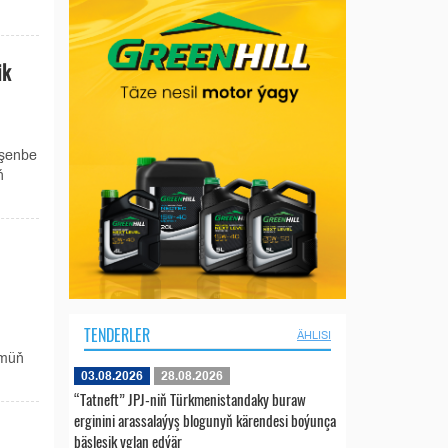
ik
işenbe
ň
TENDERLER
ÄHLISI
 müň
03.08.2026
28.08.2026
“Tatneft” JPJ-niň Türkmenistandaky buraw
erginini arassalaýyş blogunyň kärendesi boýunça
bäsleşik yglan edýär