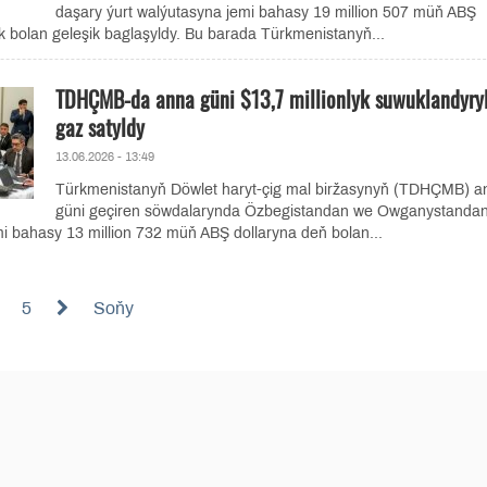
daşary ýurt walýutasyna jemi bahasy 19 million 507 müň ABŞ
 bolan geleşik baglaşyldy. Bu barada Türkmenistanyň...
TDHÇMB-da anna güni $13,7 millionlyk suwuklandyry
gaz satyldy
13.06.2026 - 13:49
Türkmenistanyň Döwlet haryt-çig mal biržasynyň (TDHÇMB) a
güni geçiren söwdalarynda Özbegistandan we Owganystanda
mi bahasy 13 million 732 müň ABŞ dollaryna deň bolan...
5
Soňy