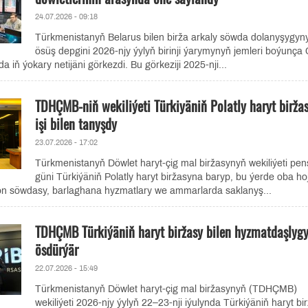
24.07.2026 - 09:18
Türkmenistanyň Belarus bilen birža arkaly söwda dolanyşygyn
ösüş depgini 2026-njy ýylyň birinji ýarymynyň jemleri boýunça
a iň ýokary netijäni görkezdi. Bu görkeziji 2025-nji...
TDHÇMB-niň wekiliýeti Türkiyäniň Polatly haryt birža
işi bilen tanyşdy
23.07.2026 - 17:02
Türkmenistanyň Döwlet haryt-çig mal biržasynyň wekiliýeti pe
güni Türkiýäniň Polatly haryt biržasyna baryp, bu ýerde oba ho
ron söwdasy, barlaghana hyzmatlary we ammarlarda saklanyş...
TDHÇMB Türkiýäniň haryt biržasy bilen hyzmatdaşlyg
ösdürýär
22.07.2026 - 15:49
Türkmenistanyň Döwlet haryt-çig mal biržasynyň (TDHÇMB)
wekiliýeti 2026-njy ýylyň 22–23-nji iýulynda Türkiýäniň haryt bi