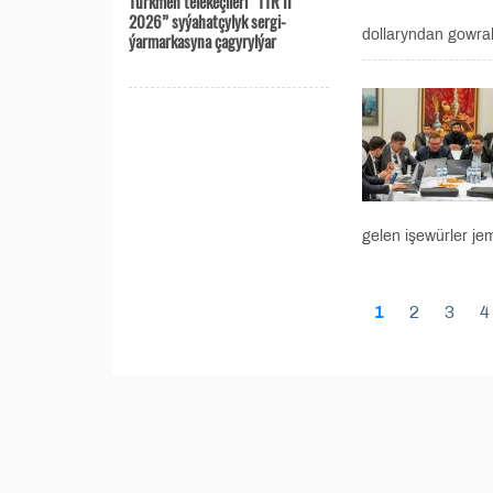
Türkmen telekeçileri “TTR II
2026” syýahatçylyk sergi-
dollaryndan gowrak
ýarmarkasyna çagyrylýar
gelen işewürler je
1
2
3
4