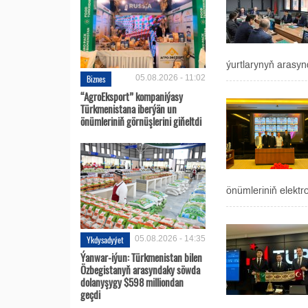
ýurtlarynyň arasynd
Biznes
05.08.2026 - 11:02
“AgroEksport” kompaniýasy
Türkmenistana iberýän un
önümleriniň görnüşlerini giňeltdi
önümleriniň elekt
Ykdysadyýet
05.08.2026 - 14:35
Ýanwar-iýun: Türkmenistan bilen
Özbegistanyň arasyndaky söwda
dolanyşygy $598 milliondan
geçdi