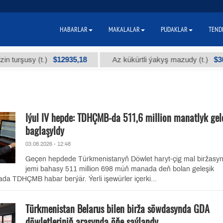
HABARLAR
MAKALALAR
PUDAKLAR
TEND
$12935,18
$300
şusy (t.)
Az kükürtli ýakyş mazudy (t.)
Iýul IV hepde: TDHÇMB-da 511,6 million manatlyk gel
baglaşyldy
03.08.2026 - 12:48
Geçen hepdede Türkmenistanyň Döwlet haryt-çig mal biržasy
jemi bahasy 511 million 698 müň manada deň bolan geleşik
ada TDHÇMB habar berýär. Ýerli işewürler içerki...
Türkmenistan Belarus bilen birža söwdasynda GDA
döwletleriniň arasynda öňe saýlandy