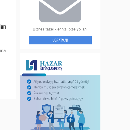
lan
Biznes täzelikleriňizi bize ýollaň!
UGRATMAK
nna
n