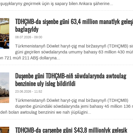
uşuşyklaryny geçirmek üçin iş sapary bilen Ankara şäherine...
TDHÇMB-da sişenbe güni 63,4 million manatlyk geleş
baglaşyldy
08.07.2026 - 09:00
Türkmenistanyň Döwlet haryt-çig mal biržasynyň (TDHÇMB) s
güni geçirilen söwdalarynda umumy bahasy 63 million 430 mü
on 721 müň 211 ABŞ dollaryna...
Duşenbe güni TDHÇMB-niň söwdalarynda awtoulag
benzinine uly isleg bildirildi
23.06.2026 - 11:52
Türkmenistanyň Döwlet haryt-çig mal biržasynyň (TDHÇMB)
duşenbe günündäki söwdalarynda jemi bahasy 45 million 136
deň bolan awtoulag benzinini we nah ýüplügini...
TDHÇMB-da çarşenbe güni $43,8 millionlyk geleşik