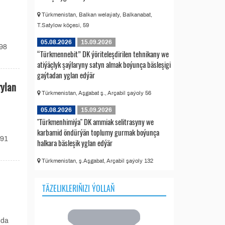
Türkmenistan, Balkan welaýaty, Balkanabat,
T.Satylow köçesi, 59
05.08.2026
15.09.2026
898
“Türkmennebit” DK ýöriteleşdirilen tehnikany we
atiýäçlyk şaýlaryny satyn almak boýunça bäsleşigi
gaýtadan yglan edýär
ylan
Türkmenistan, Aşgabat ş., Arçabil şaýoly 56
05.08.2026
15.09.2026
"Türkmenhimiýa" DK ammiak selitrasyny we
karbamid öndürýän toplumy gurmak boýunça
191
halkara bäsleşik yglan edýär
Türkmenistan, ş.Aşgabat, Arçabil şaýoly 132
TÄZELIKLERIŇIZI ÝOLLAŇ
nda