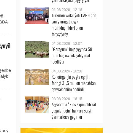
ýarmarkasyna çagyrylýar
04.08.2026 - 12:18
Türkmen wekiliýeti CAREC-de
yň
sanly aragatnaşyk
 GDA
mümkinçilikleri bilen
tanyşdyrdy
synyň
04.08.2026 - 12:07
“Garagum” hojalygynda 58
müň baş ownuk şahly mal
idedilýär
nşenbe
04.08.2026 - 10:28
Köneürgenjiň pagta egriji
jalyk
fabrigi 31,5 million manatdan
gowrak önüm öndürdi
y
03.08.2026 - 16:15
Aşgabatda “Kids Expo: ähli zat
çagalar üçin” halkara sergi-
ýarmarkasy geçiriler
ržasy