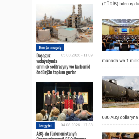
(TÜRİB) bilen iş d
Himiýa senagaty
Daşoguz
05.08.2026 - 11:09
welaýatynda
manada we 1 milli
ammiak selitrasyny we karbamid
öndürýän toplum gurlar
680 ABŞ dollaryna 
Jemgyýet
04.08.2026 - 17:38
ABŞ-da Türkmenistanyň
Garaşsyzlygynyň 35 ýyllygyna