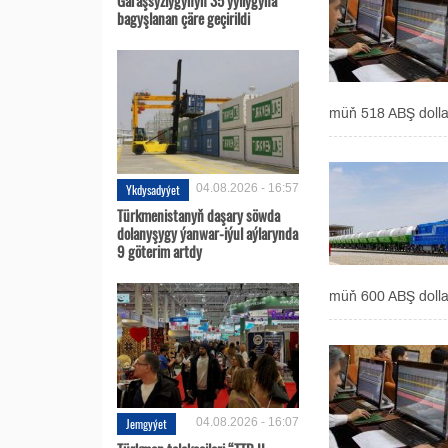
bagyşlanan çäre geçirildi
müň 518 ABŞ dolla
Ykdysadyýet
04.08.2026 - 16:57
Türkmenistanyň daşary söwda
dolanyşygy ýanwar-iýul aýlarynda
9 göterim artdy
müň 600 ABŞ dolla
Jemgyýet
04.08.2026 - 16:07