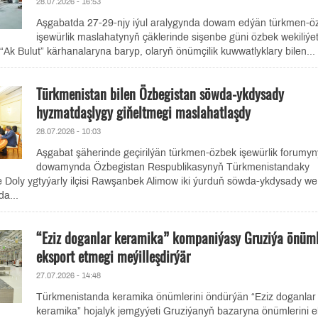
28.07.2026 - 16:53
Aşgabatda 27-29-njy iýul aralygynda dowam edýän türkmen-ö
işewürlik maslahatynyň çäklerinde sişenbe güni özbek wekiliýet
“Ak Bulut” kärhanalaryna baryp, olaryň önümçilik kuwwatlyklary bilen...
Türkmenistan bilen Özbegistan söwda-ykdysady
hyzmatdaşlygy giňeltmegi maslahatlaşdy
28.07.2026 - 10:03
Aşgabat şäherinde geçirilýän türkmen-özbek işewürlik forumy
dowamynda Özbegistan Respublikasynyň Türkmenistandaky
 Doly ygtyýarly ilçisi Rawşanbek Alimow iki ýurduň söwda-ykdysady w
a...
“Eziz doganlar keramika” kompaniýasy Gruziýa önüml
eksport etmegi meýilleşdirýär
27.07.2026 - 14:48
Türkmenistanda keramika önümlerini öndürýän “Eziz doganlar
keramika” hojalyk jemgyýeti Gruziýanyň bazaryna önümlerini e