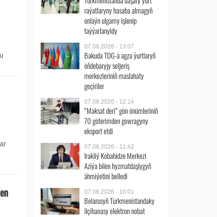
Türkmenistanda daşary ýurt
raýatlaryny hasaba almagyň
onlaýn ulgamy işlenip
taýýarlanyldy
07.08.2026 - 13:07
Bakuda TDG-ä agza ýurtlaryň
Bu
öňdebaryjy seljeriş
merkezleriniň maslahaty
geçiriler
07.08.2026 - 12:14
“Maksat deri” gön önümleriniň
70 göterimden gowragyny
eksport etdi
lar
07.08.2026 - 11:42
Irakliý Kobahidze Merkezi
Aziýa bilen hyzmatdaşlygyň
ähmiýetini belledi
men
07.08.2026 - 10:01
Belarusyň Türkmenistandaky
ilçihanasy elektron nobat