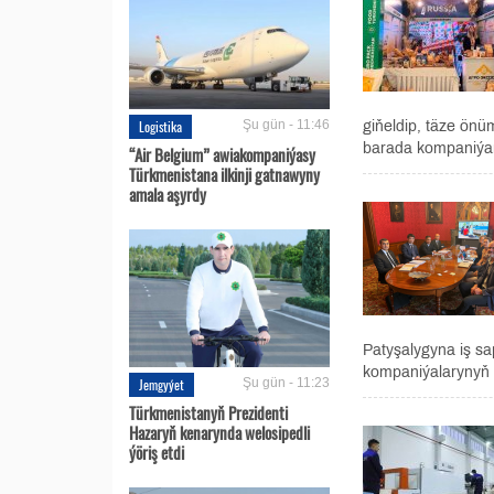
Logistika
Şu gün - 11:46
giňeldip, täze önüm
barada kompaniýan
“Air Belgium” awiakompaniýasy
Türkmenistana ilkinji gatnawyny
amala aşyrdy
Patyşalygyna iş s
kompaniýalarynyň w
Jemgyýet
Şu gün - 11:23
Türkmenistanyň Prezidenti
Hazaryň kenarynda welosipedli
ýöriş etdi