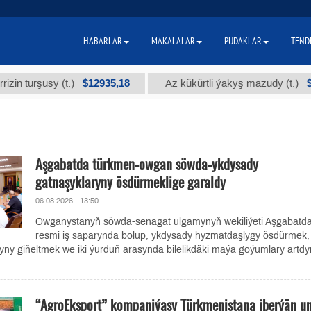
HABARLAR
MAKALALAR
PUDAKLAR
TEND
$12935,18
$300
rşusy (t.)
Az kükürtli ýakyş mazudy (t.)
Aşgabatda türkmen-owgan söwda-ykdysady
gatnaşyklaryny ösdürmeklige garaldy
06.08.2026 - 13:50
Owganystanyň söwda-senagat ulgamynyň wekiliýeti Aşgabatd
resmi iş saparynda bolup, ykdysady hyzmatdaşlygy ösdürmek,
yny giňeltmek we iki ýurduň arasynda bilelikdäki maýa goýumlary artd
“AgroEksport” kompaniýasy Türkmenistana iberýän u