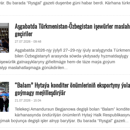
ýär. Bu barada “Rysgal” gazeti duşenbe güni habar berdi. Kärhana tür
Aşgabatda Türkmenistan-Özbegistan işewürler maslah
geçiriler
27.07.2026 - 09:48
Aşgabatda 2026-njy ýylyň 27–29-njy iýuly aralygynda Türkmen
bilen Özbegistanyň arasynda söwda-ykdysady hyzmatdaşlygy
işewürlik gatnaşyklaryny giňeltmäge hem-de täze maýa goýum
alyp maslahatlaşmaga gönükdirilen...
“Balam” Hytaýa konditer önümleriniň eksportyny ýol
goýmagy meýilleşdirýär
21.07.2026 - 15:04
Telekeçi Amandursun Begjanowa degişli bolan “Balam” kondite
kärhanasynda öndürilýän önümleriň Hytaý Halk Respublikasyn
ýmak boýunça degişli işler alnyp barylýar. Bu barada “Rysgal” gazeti...