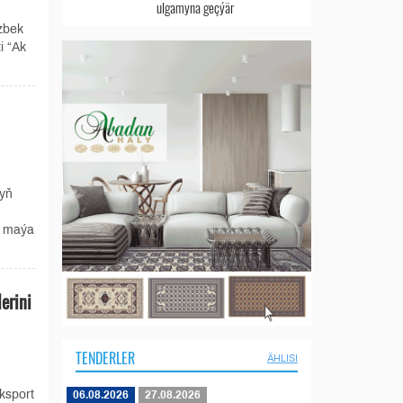
ulgamyna geçýär
zbek
i “Ak
nyň
e maýa
erini
TENDERLER
ÄHLISI
ksport
06.08.2026
27.08.2026