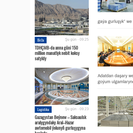
gaýa gurluşyk” we 
Birža
Şu gün - 09:25
TDHÇMB-da anna güni 150
million manatlyk nebit koksy
satyldy
Adatdan daşary we
goýum ulgamlarynd
Logistika
Şu gün - 09:23
Gazagystan Beýnew – Saksaulsk
aralygyndaky Aral–Hazar
awtomobil ýolunyň gurluşygyna
başlady