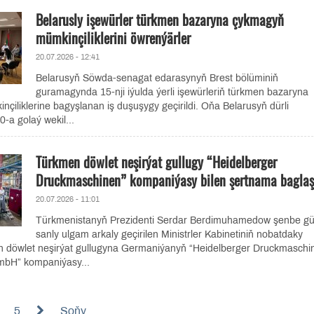
Belarusly işewürler türkmen bazaryna çykmagyň
mümkinçiliklerini öwrenýärler
20.07.2026 - 12:41
Belarusyň Söwda-senagat edarasynyň Brest bölüminiň
guramagynda 15-nji iýulda ýerli işewürleriň türkmen bazaryna
iliklerine bagyşlanan iş duşuşygy geçirildi. Oňa Belarusyň dürli
-a golaý wekil...
Türkmen döwlet neşirýat gullugy “Heidelberger
Druckmaschinen” kompaniýasy bilen şertnama baglaş
20.07.2026 - 11:01
Türkmenistanyň Prezidenti Serdar Berdimuhamedow şenbe gü
sanly ulgam arkaly geçirilen Ministrler Kabinetiniň nobatdaky
n döwlet neşirýat gullugyna Germaniýanyň “Heidelberger Druckmaschi
mbH” kompaniýasy...
5
Soňy