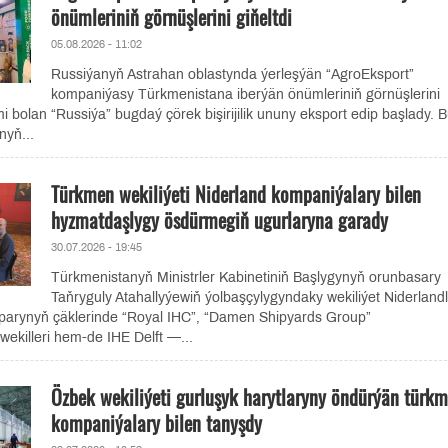
önümleriniň görnüşlerini giňeltdi
05.08.2026 - 11:02
Russiýanyň Astrahan oblastynda ýerleşýän “AgroEksport”
kompaniýasy Türkmenistana iberýän önümleriniň görnüşlerini
i bolan “Russiýa” bugdaý çörek bişirijilik ununy eksport edip başlady. 
yň...
Türkmen wekiliýeti Niderland kompaniýalary bilen
hyzmatdaşlygy ösdürmegiň ugurlaryna garady
30.07.2026 - 19:45
Türkmenistanyň Ministrler Kabinetiniň Başlygynyň orunbasary
Taňryguly Atahallyýewiň ýolbaşçylygyndaky wekiliýet Niderland
aparynyň çäklerinde “Royal IHC”, “Damen Shipyards Group”
ekilleri hem-de IHE Delft —...
Özbek wekiliýeti gurluşyk harytlaryny öndürýän türk
kompaniýalary bilen tanyşdy