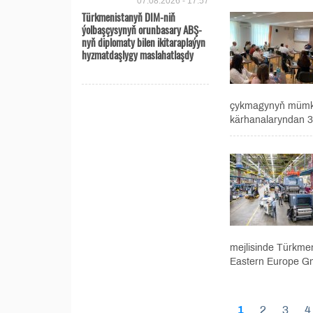
07.08.2026 - 17:57
Türkmenistanyň DIM-niň
ýolbaşçysynyň orunbasary ABŞ-
nyň diplomaty bilen ikitaraplaýyn
hyzmatdaşlygy maslahatlaşdy
çykmagynyň mümkinç
kärhanalaryndan 30
mejlisinde Türkme
Eastern Europe G
1
2
3
4