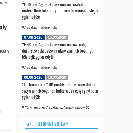
kmen-
ÝHHG-niň Aşgabatdaky merkezi mahabat
materiallary bilen üpjün etmek boýunça bäsleşik
yglan edýär
aty
Aşgabat, Türkmenistan
07.08.2026
15.09.2026
ÝHHG-niň Aşgabatdaky merkezi awtoulag
duralgasynda bassyrmalary gurmak boýunça
istan
bäsleşik yglan edýär
Aşgabat, Türkmenistan
08.08.2026
18.09.2026
“Türkmennebit” DK maddy-tehniki serişdeleri
a
satyn almak boýunça halkara bäsleşigi gaýtadan
yglan edýär
Türkmenistan, Aşgabat ş., Arçabil şaýoly 56
r
a
TÄZELIKLERIŇIZI ÝOLLAŇ