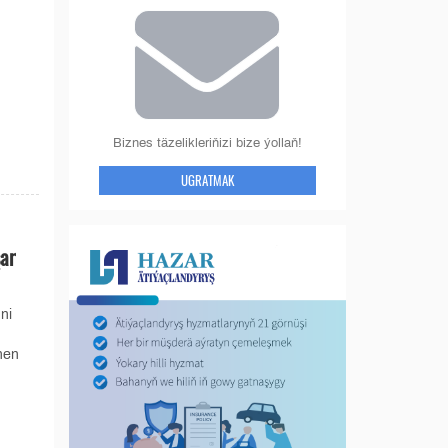
Biznes täzelikleriňizi bize ýollaň!
UGRATMAK
ar
ni
nen