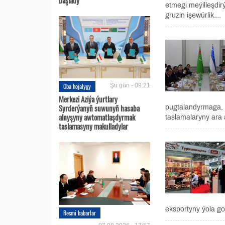
etmegi meýilleşdir
gruzin işewürlik...
Oba hojalygy
Şu gün - 09:21
Merkezi Aziýa ýurtlary
Syrderýanyň suwunyň hasaba
pugtalandyrmaga, 
alnyşyny awtomatlaşdyrmak
taslamalaryny ara 
taslamasyny makulladylar
eksportyny ýola go
Resmi habarlar