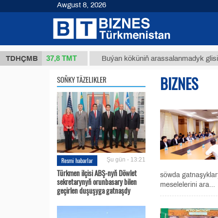
Awgust 8, 2026
37,8 ТМТ
 (kg.)
TDHÇMB
Buýan köküniň arassalanmadyk glisirrizin tu
BIZNES
SOŇKY TÄZELIKLER
Resmi habarlar
Şu gün - 13:21
Türkmen ilçisi ABŞ-nyň Döwlet
söwda gatnaşyklar
sekretarynyň orunbasary bilen
meselelerini ara...
geçirlen duşuşyga gatnaşdy