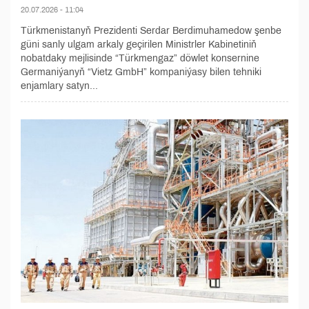
20.07.2026 - 11:04
Türkmenistanyň Prezidenti Serdar Berdimuhamedow şenbe
güni sanly ulgam arkaly geçirilen Ministrler Kabinetiniň
nobatdaky mejlisinde “Türkmengaz” döwlet konsernine
Germaniýanyň “Vietz GmbH” kompaniýasy bilen tehniki
enjamlary satyn...