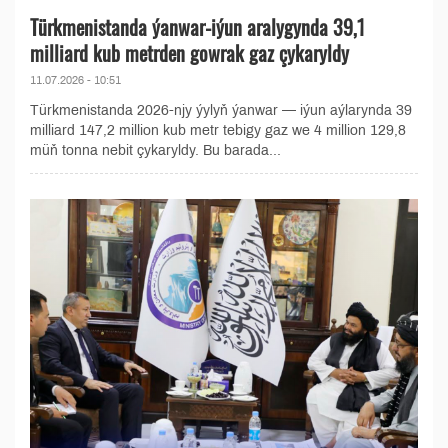
Türkmenistanda ýanwar-iýun aralygynda 39,1
milliard kub metrden gowrak gaz çykaryldy
11.07.2026 - 10:51
Türkmenistanda 2026-njy ýylyň ýanwar — iýun aýlarynda 39
milliard 147,2 million kub metr tebigy gaz we 4 million 129,8
müň tonna nebit çykaryldy. Bu barada...