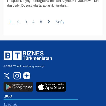
Respublikasynyň energetika ministri Altynbek Rysbekow bilen
duşuşdy. Duşuşykda taraplar iki ýurduň...
1
2
3
4
5
Soňy
© 2026 BT. Ähli hukuklar goralandyr.
EDARA
Biz barada