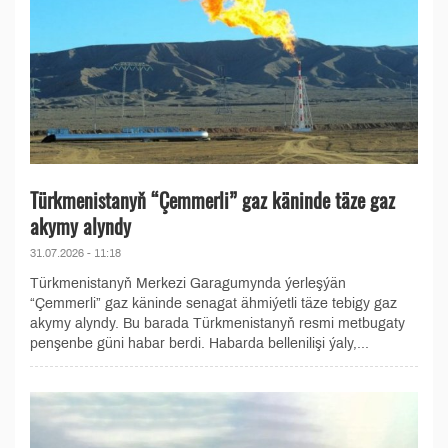
Türkmenistanyň “Çemmerli” gaz käninde täze gaz
akymy alyndy
31.07.2026 - 11:18
Türkmenistanyň Merkezi Garagumynda ýerleşýän
“Çemmerli” gaz käninde senagat ähmiýetli täze tebigy gaz
akymy alyndy. Bu barada Türkmenistanyň resmi metbugaty
penşenbe güni habar berdi. Habarda bellenilişi ýaly,...