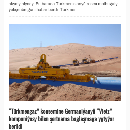
akymy alyndy. Bu barada Türkmenistanyň resmi metbugaty
ýekşenbe güni habar berdi. Türkmen...
“Türkmengaz” konsernine Germaniýanyň “Vietz”
kompaniýasy bilen şertnama baglaşmaga ygtyýar
berildi