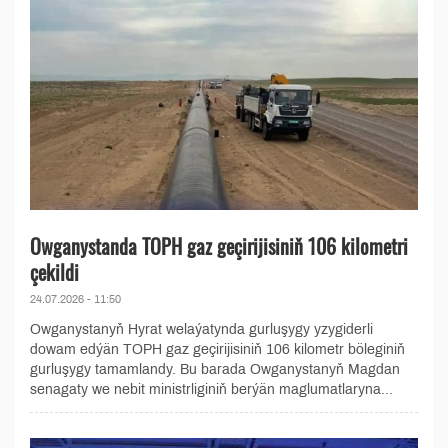
Owganystanda TOPH gaz geçirijisiniň 106 kilometri
çekildi
24.07.2026 - 11:50
Owganystanyň Hyrat welaýatynda gurluşygy yzygiderli
dowam edýän TOPH gaz geçirijisiniň 106 kilometr böleginiň
gurluşygy tamamlandy. Bu barada Owganystanyň Magdan
senagaty we nebit ministrliginiň berýän maglumatlaryna...