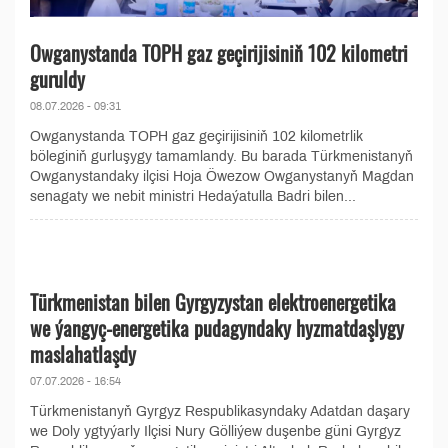
Owganystanda TOPH gaz geçirijisiniň 102 kilometri
guruldy
08.07.2026 - 09:31
Owganystanda TOPH gaz geçirijisiniň 102 kilometrlik
böleginiň gurluşygy tamamlandy. Bu barada Türkmenistanyň
Owganystandaky ilçisi Hoja Öwezow Owganystanyň Magdan
senagaty we nebit ministri Hedaýatulla Badri bilen...
Türkmenistan bilen Gyrgyzystan elektroenergetika
we ýangyç-energetika pudagyndaky hyzmatdaşlygy
maslahatlaşdy
07.07.2026 - 16:54
Türkmenistanyň Gyrgyz Respublikasyndaky Adatdan daşary
we Doly ygtyýarly Ilçisi Nury Gölliýew duşenbe güni Gyrgyz