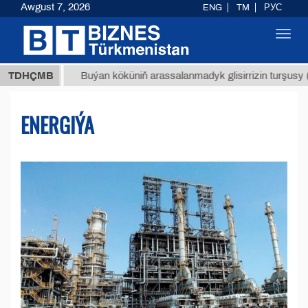
Awgust 7, 2026
ENG
TM
РУС
Toggl
navig
Т
$1293
TDHÇMB
Buýan köküniň arassalanmadyk glisirrizin turşusy (t.)
ENERGIÝA