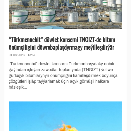
“Türkmennebit” döwlet konserni TNGIZT-de bitum
önümçiligini döwrebaplaşdyrmagy meýilleşdirýär
01.08.2026 - 13:57
“Türkmennebit” döwlet konserni Türkmenbaşydaky nebiti
gaýtadan işleýän zawodlar toplumynda (TNGIZT) ýol we
gurluşyk bitumlarynyň önümçiligini kämilleşdirmek boýunça
çözgütleri işläp taýýarlamak üçin açyk görnüşli halkara
bäsleşik...