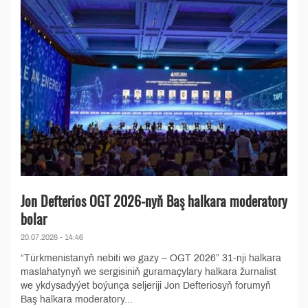
Jon Defterios OGT 2026-nyň Baş halkara moderatory
bolar
20.07.2026 - 14:46
“Türkmenistanyň nebiti we gazy – OGT 2026” 31-nji halkara
maslahatynyň we sergisiniň guramaçylary halkara žurnalist
we ykdysadyýet boýunça seljeriji Jon Defteriosyň forumyň
Baş halkara moderatory...