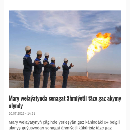
Mary welaýatynda senagat ähmiýetli täze gaz akymy
alyndy
20.07.2026 - 14:31
Mary welaýatynyň çäginde ýerleşýän gaz känindäki 04 belgili
ulanyş guýusyndan senagat ähmiýetli kükürtsiz täze gaz