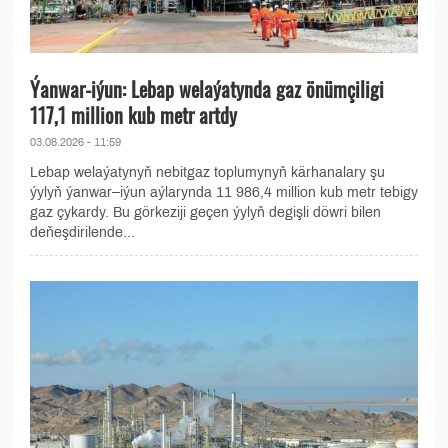
Ýanwar-iýun: Lebap welaýatynda gaz önümçiligi
117,1 million kub metr artdy
03.08.2026 - 11:59
Lebap welaýatynyň nebitgaz toplumynyň kärhanalary şu
ýylyň ýanwar–iýun aýlarynda 11 986,4 million kub metr tebigy
gaz çykardy. Bu görkeziji geçen ýylyň degişli döwri bilen
deňeşdirilende...