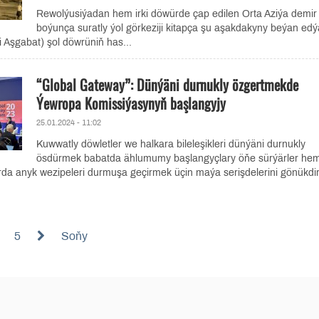
Rewolýusiýadan hem irki döwürde çap edilen Orta Aziýa demir 
boýunça suratly ýol görkeziji kitapça şu aşakdakyny beýan edý
 Aşgabat) şol döwrüniň has...
“Global Gateway”: Dünýäni durnukly özgertmekde
Ýewropa Komissiýasynyň başlangyjy
25.01.2024 - 11:02
Kuwwatly döwletler we halkara bileleşikleri dünýäni durnukly
ösdürmek babatda ählumumy başlangyçlary öňe sürýärler he
rda anyk wezipeleri durmuşa geçirmek üçin maýa serişdelerini gönükdir
5
Soňy