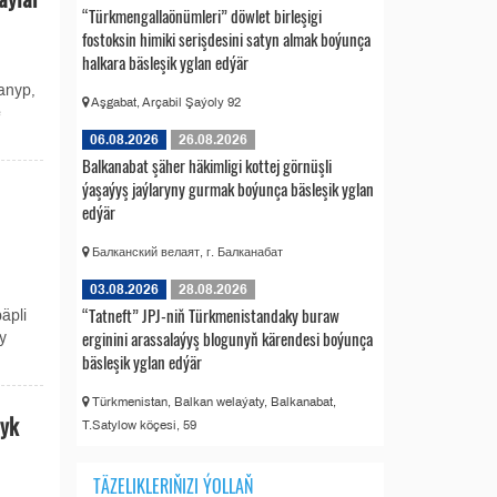
“Türkmengallaönümleri” döwlet birleşigi
fostoksin himiki serişdesini satyn almak boýunça
halkara bäsleşik yglan edýär
lanyp,
Aşgabat, Arçabil Şaýoly 92
e
06.08.2026
26.08.2026
Balkanabat şäher häkimligi kottej görnüşli
ýaşaýyş jaýlaryny gurmak boýunça bäsleşik yglan
edýär
Балканский велаят, г. Балканабат
03.08.2026
28.08.2026
“Tatneft” JPJ-niň Türkmenistandaky buraw
äpli
erginini arassalaýyş blogunyň kärendesi boýunça
y
bäsleşik yglan edýär
Türkmenistan, Balkan welaýaty, Balkanabat,
dyk
T.Satylow köçesi, 59
TÄZELIKLERIŇIZI ÝOLLAŇ