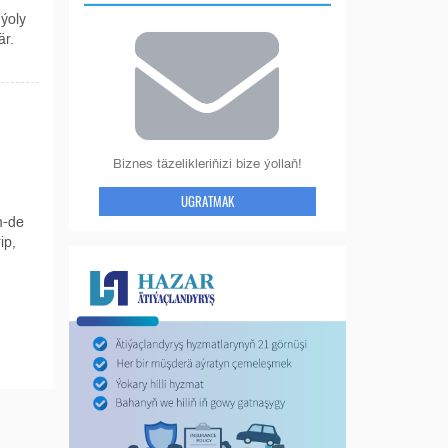
ýoly
är.
Biznes täzelikleriňizi bize ýollaň!
UGRATMAK
m-de
ip,