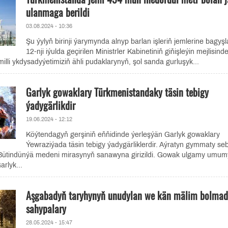
ulanmaga berildi
03.08.2024 - 10:36
Şu ýylyň birinji ýarymynda alnyp barlan işleriň jemlerine bagyş
12-nji iýulda geçirilen Ministrler Kabinetiniň giňişleýin mejlisind
illi ykdysadyýetimiziň ähli pudaklarynyň, şol sanda gurluşyk...
Garlyk gowaklary Türkmenistandaky täsin tebigy
ýadygärlikdir
19.06.2024 - 12:12
Köýtendagyň gerşiniň eňňidinde ýerleşýän Garlyk gowaklary
Ýewraziýada täsin tebigy ýadygärliklerdir. Aýratyn gymmaty seb
ütindünýä medeni mirasynyň sanawyna girizildi. Gowak ulgamy umum
rlyk...
Aşgabadyň taryhynyň unudylan we kän mälim bolma
sahypalary
28.05.2024 - 15:47