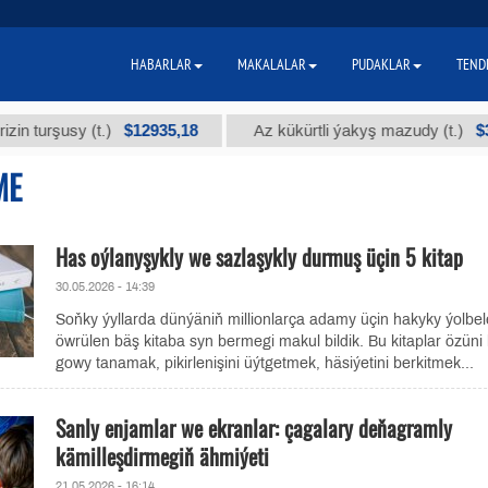
HABARLAR
MAKALALAR
PUDAKLAR
TEND
$12935,18
$300
şusy (t.)
Az kükürtli ýakyş mazudy (t.)
ME
Has oýlanyşykly we sazlaşykly durmuş üçin 5 kitap
30.05.2026 - 14:39
Soňky ýyllarda dünýäniň millionlarça adamy üçin hakyky ýolbel
öwrülen bäş kitaba syn bermegi makul bildik. Bu kitaplar özüni
gowy tanamak, pikirlenişini üýtgetmek, häsiýetini berkitmek...
Sanly enjamlar we ekranlar: çagalary deňagramly
kämilleşdirmegiň ähmiýeti
21.05.2026 - 16:14