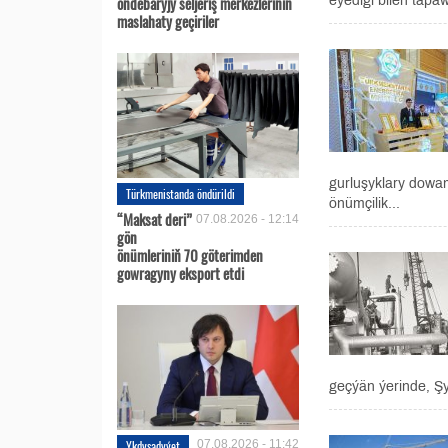
öňdebaryjy seljeriş merkezleriniň
eýedigi bilen tapawu
maslahaty geçiriler
gurluşyklary dowam
Türkmenistanda öndürildi
önümçilik...
“Maksat deri”
07.08.2026 - 12:14
gön
önümleriniň 70 göterimden
gowragyny eksport etdi
geçýän ýerinde, Ş
Ykdysadyýet
07.08.2026 - 11:42