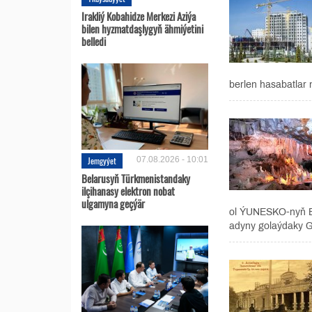
Irakliý Kobahidze Merkezi Aziýa
bilen hyzmatdaşlygyň ähmiýetini
belledi
berlen hasabatlar m
Jemgyýet
07.08.2026 - 10:01
Belarusyň Türkmenistandaky
ilçihanasy elektron nobat
ulgamyna geçýär
ol ÝUNESKO-nyň B
adyny golaýdaky Ga