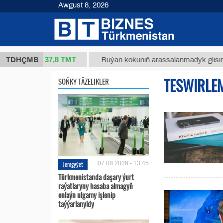
Awgust 8, 2026
37,8 ТМТ
(kg.)
TDHÇMB
Buýan köküniň arassalanmadyk glisirrizin tur
TESWIRLE
SOŇKY TÄZELIKLER
Jemgyýet
07.08.2026 - 13:45
Türkmenistanda daşary ýurt
raýatlaryny hasaba almagyň
onlaýn ulgamy işlenip
taýýarlanyldy