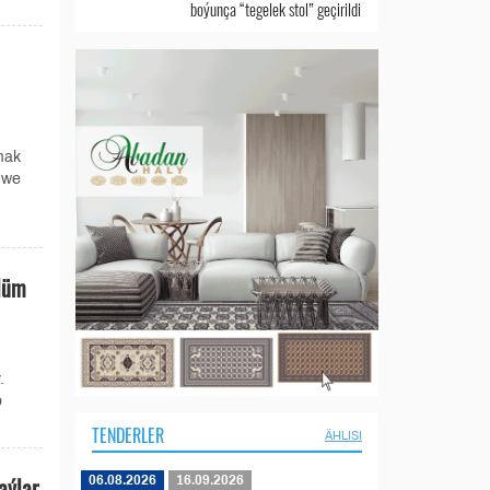
boýunça “tegelek stol” geçirildi
mak
 we
ölüm
.
p
TENDERLER
ÄHLISI
aýlar
06.08.2026
16.09.2026