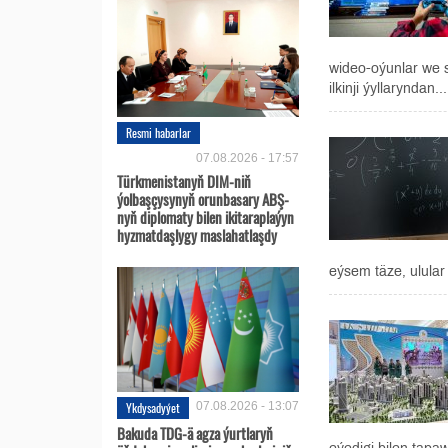
wideo-oýunlar we 
ilkinji ýyllaryndan...
Resmi habarlar
07.08.2026 - 17:57
Türkmenistanyň DIM-niň
ýolbaşçysynyň orunbasary ABŞ-
nyň diplomaty bilen ikitaraplaýyn
hyzmatdaşlygy maslahatlaşdy
eýsem täze, ulula
Ykdysadyýet
07.08.2026 - 13:07
Bakuda TDG-ä agza ýurtlaryň