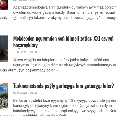
Adamzat tehnologiýalaryň gündelik durmuşyň aýrylmaz bölegi
öwrülen döwrüne gadam basdy. Smartfonlar, planşetler, sosial t
sanly maglumatlaryň tükeniksiz akymy häzirki zaman çaganyň durmuş
Mekdepden uçurymdan soň bilmeli zatlar: XXI asyryň
başarnyklary
15.05.2026 - 13:08
Ýakyn wagtda mekdeplerde soňky jaňlar kakylar. Müňlerçe
uçurymlar üçin bu gün diňe bir okuw ýylynyň tamamlanmagy dä
r üçin durmuşyň başlanmagy bolar —...
Türkmenistanda paýly gurluşyga kim gatnaşyp biler?
02.04.2025 - 16:22
Berkarar döwletiň täze eýýamynyň Galkynyşy döwründe ýurd
kanunçylyk binýadyny kämilleşdirmek boýunça kabul edilýän
kadalaşdyryjy hukuknamalar toplumlaýyn we yzygiderli häsiýet