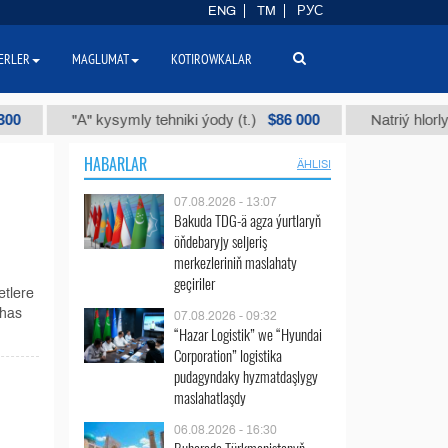
ENG
TM
РУС
ERLER
MAGLUMAT
KOTIROWKALAR
$86 000
"А" kysymly tehniki ýody (t.)
Natriý hlorly (nahar
HABARLAR
ÄHLISI
07.08.2026 - 13:07
Bakuda TDG-ä agza ýurtlaryň
öňdebaryjy seljeriş
merkezleriniň maslahaty
geçiriler
etlere
 has
07.08.2026 - 09:32
“Hazar Logistik” we “Hyundai
Corporation” logistika
pudagyndaky hyzmatdaşlygy
maslahatlaşdy
06.08.2026 - 16:30