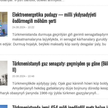
tlanýar. Il-ýurt bähbitli, döwlet ähmiýetli...
Elektroenergetika pudagy — milli ykdysadyýeti
ösdürmegiň möhüm şerti
24.08.2024 - 10:22
Türkmenistanda durmuşa geçirilýän giň gerimli senagatlaşdyr
maksatnamalaryna laýyklykda, iri senagat kärhanalary guruldy
 edýär. Durmuş-hojalyk, beýleki maksatly köp sanly desgalar ýaly, bu
Türkmenistanyň gaz senagaty: geçmişden şu güne (B
II)
20.08.2024 - 10:46
Türkmençilikde aýdylyşy ýaly, Ojak gaz käniniň höwri köp boldy
Amyderýanyň hekdaş gatlaklaryny düýe boýnuny döredip kesi
yharyk obasynyň ýanynda 1966-njy ýylda türkmen gazçylarynyň...
Türkmenistanda jemi 454 müň inedördül metr bolan j