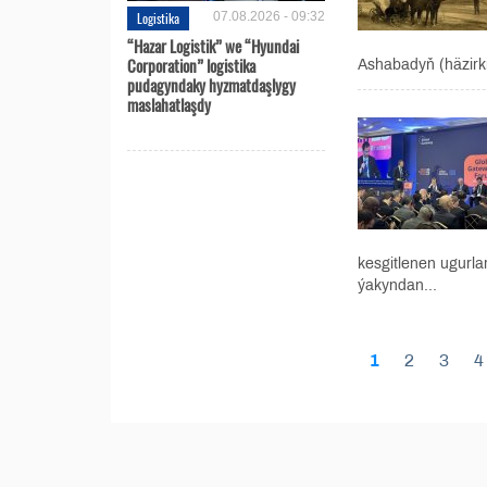
Logistika
07.08.2026 - 09:32
“Hazar Logistik” we “Hyundai
Corporation” logistika
Ashabadyň (häzirki
pudagyndaky hyzmatdaşlygy
maslahatlaşdy
kesgitlenen ugurla
ýakyndan...
1
2
3
4