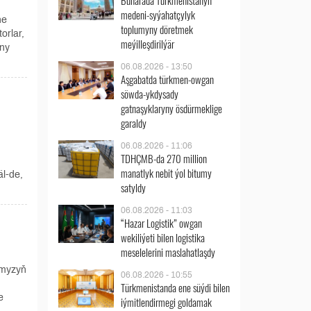
Buharada Türkmenistanyň
medeni-syýahatçylyk
ne
toplumyny döretmek
orlar,
meýilleşdirilýär
yny
06.08.2026 - 13:50
Aşgabatda türkmen-owgan
söwda-ykdysady
gatnaşyklaryny ösdürmeklige
garaldy
06.08.2026 - 11:06
TDHÇMB-da 270 million
manatlyk nebit ýol bitumy
l-de,
satyldy
06.08.2026 - 11:03
“Hazar Logistik” owgan
wekiliýeti bilen logistika
meselelerini maslahatlaşdy
umyzyň
06.08.2026 - 10:55
Türkmenistanda ene süýdi bilen
e
iýmitlendirmegi goldamak