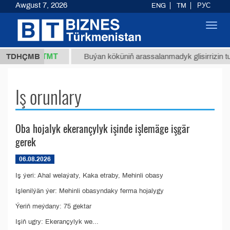
Awgust 7, 2026
ENG
TM
РУС
Toggl
navig
37,8 ТМТ
(kg.)
TDHÇMB
Buýan köküniň arassalanmadyk glisirrizin turş
Iş orunlary
Oba hojalyk ekerançylyk işinde işlemäge işgär
gerek
06.08.2026
Iş ýeri: Ahal welaýaty, Kaka etraby, Mehinli obasy
Işlenilýän ýer: Mehinli obasyndaky ferma hojalygy
Ýeriň meýdany: 75 gektar
Işiň ugry: Ekerançylyk we...