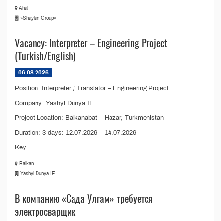
Ahal
«Shaylan Group»
Vacancy: Interpreter – Engineering Project
(Turkish/English)
06.08.2026
Position: Interpreter / Translator – Engineering Project
Company: Yashyl Dunya IE
Project Location: Balkanabat – Hazar, Turkmenistan
Duration: 3 days: 12.07.2026 – 14.07.2026
Key...
Balkan
Yashyl Dunya IE
В компанию «Сада Улгам» требуется
электросварщик