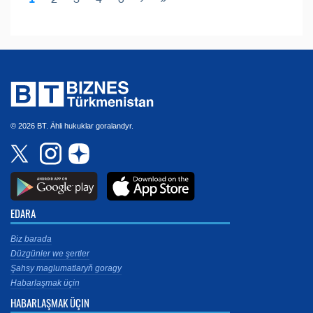
© 2026 BT. Ähli hukuklar goralandyr.
EDARA
Biz barada
Düzgünler we şertler
Şahsy maglumatlaryň goragy
Habarlaşmak üçin
HABARLAŞMAK ÜÇIN