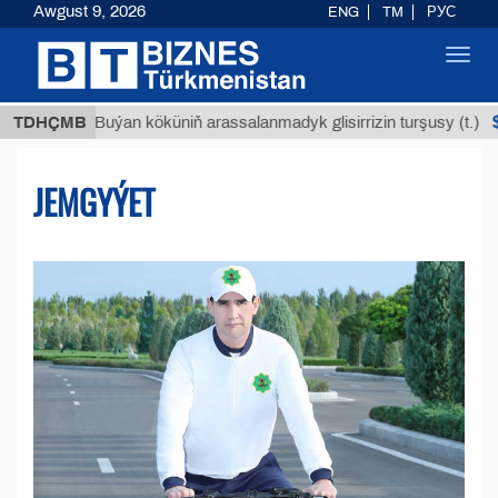
Awgust 9, 2026
ENG
TM
РУС
Toggl
navig
$12935,18
TDHÇMB
Buýan köküniň arassalanmadyk glisirrizin turşusy (t.)
JEMGYÝET