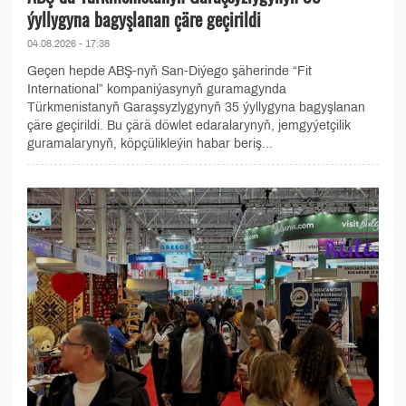
ýyllygyna bagyşlanan çäre geçirildi
04.08.2026 - 17:38
Geçen hepde ABŞ-nyň San-Diýego şäherinde “Fit
International” kompaniýasynyň guramagynda
Türkmenistanyň Garaşsyzlygynyň 35 ýyllygyna bagyşlanan
çäre geçirildi. Bu çärä döwlet edaralarynyň, jemgyýetçilik
guramalarynyň, köpçülikleýin habar beriş...