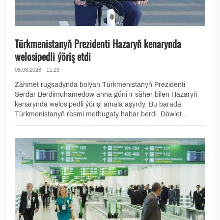
Türkmenistanyň Prezidenti Hazaryň kenarynda
welosipedli ýöriş etdi
08.08.2026 - 11:23
Zähmet rugsadynda bolýan Türkmenistanyň Prezidenti
Serdar Berdimuhamedow anna güni ir säher bilen Hazaryň
kenarynda welosipedli ýörişi amala aşyrdy. Bu barada
Türkmenistanyň resmi metbugaty habar berdi. Döwlet...