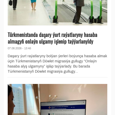
Türkmenistanda daşary ýurt raýatlaryny hasaba
almagyň onlaýn ulgamy işlenip taýýarlanyldy
07.08.2026 - 13:45
Daşary ýurt raýatlaryny bolýan ýerleri boýunça hasaba almak
üçin Türkmenistanyň Döwlet migrasiýa gullugy “Onlaýn
hasaba alyş ulgamyny” işläp taýýarlady. Bu barada
Türkmenistanyň Döwlet migrasiýa gullugy...