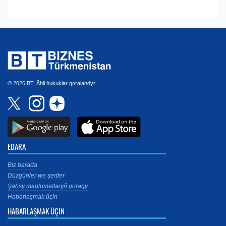
© 2026 BT. Ähli hukuklar goralandyr.
EDARA
Biz barada
Düzgünler we şertler
Şahsy maglumatlaryň goragy
Habarlaşmak üçin
HABARLAŞMAK ÜÇIN