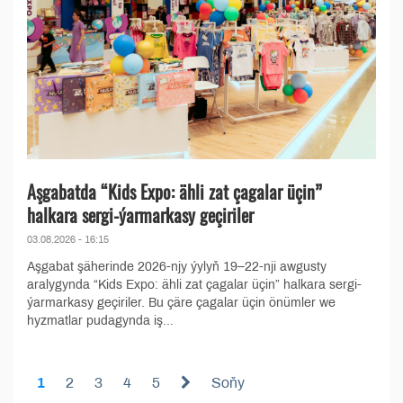
Aşgabatda “Kids Expo: ähli zat çagalar üçin”
halkara sergi-ýarmarkasy geçiriler
03.08.2026 - 16:15
Aşgabat şäherinde 2026-njy ýylyň 19–22-nji awgusty
aralygynda “Kids Expo: ähli zat çagalar üçin” halkara sergi-
ýarmarkasy geçiriler. Bu çäre çagalar üçin önümler we
hyzmatlar pudagynda iş...
1
2
3
4
5
Soňy