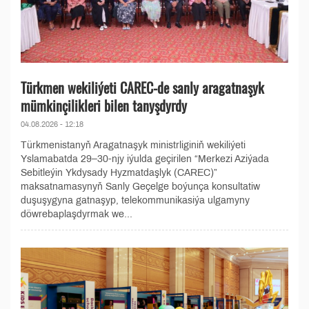
Türkmen wekiliýeti CAREC-de sanly aragatnaşyk
mümkinçilikleri bilen tanyşdyrdy
04.08.2026 - 12:18
Türkmenistanyň Aragatnaşyk ministrliginiň wekiliýeti
Yslamabatda 29–30-njy iýulda geçirilen “Merkezi Aziýada
Sebitleýin Ykdysady Hyzmatdaşlyk (CAREC)”
maksatnamasynyň Sanly Geçelge boýunça konsultatiw
duşuşygyna gatnaşyp, telekommunikasiýa ulgamyny
döwrebaplaşdyrmak we...