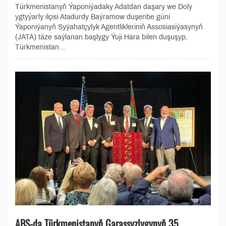
Türkmenistanyň Ýaponiýadaky Adatdan daşary we Doly
ygtyýarly ilçisi Atadurdy Baýramow duşenbe güni
Ýaponiýanyň Syýahatçylyk Agentlikleriniň Assosiasiýasynyň
(JATA) täze saýlanan başlygy Ýuji Hara bilen duşuşyp,
Türkmenistan...
ABŞ-da Türkmenistanyň Garaşsyzlygynyň 35