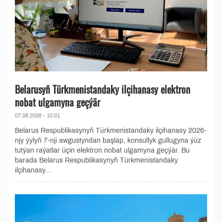
Belarusyň Türkmenistandaky ilçihanasy elektron
nobat ulgamyna geçýär
07.08.2026 - 10:01
Belarus Respublikasynyň Türkmenistandaky ilçihanasy 2026-
njy ýylyň 7-nji awgustyndan başlap, konsullyk gullugyna ýüz
tutýan raýatlar üçin elektron nobat ulgamyna geçýär. Bu
barada Belarus Respublikasynyň Türkmenistandaky
ilçihanasy...