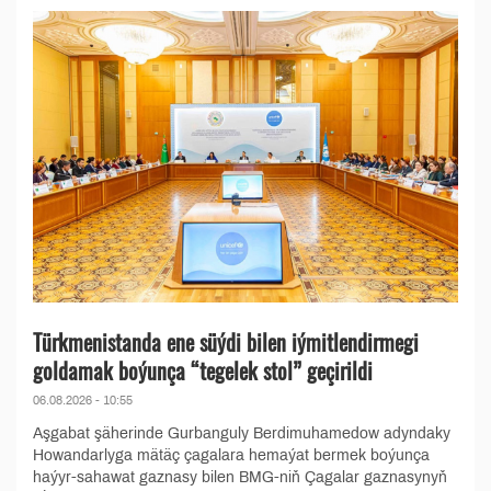
Türkmenistanda ene süýdi bilen iýmitlendirmegi
goldamak boýunça “tegelek stol” geçirildi
06.08.2026 - 10:55
Aşgabat şäherinde Gurbanguly Berdimuhamedow adyndaky
Howandarlyga mätäç çagalara hemaýat bermek boýunça
haýyr-sahawat gaznasy bilen BMG-niň Çagalar gaznasynyň