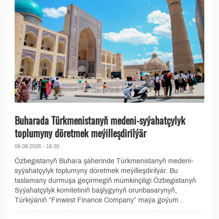
Buharada Türkmenistanyň medeni-syýahatçylyk
toplumyny döretmek meýilleşdirilýär
06.08.2026 - 16:30
Özbegistanyň Buhara şäherinde Türkmenistanyň medeni-
syýahatçylyk toplumyny döretmek meýilleşdirilýär. Bu
taslamany durmuşa geçirmegiň mümkinçiligi Özbegistanyň
Syýahatçylyk komitetiniň başlygynyň orunbasarynyň,
Türkiýäniň “Finwest Finance Company” maýa goýum...