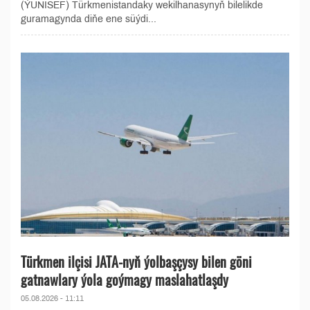
(ÝUNISEF) Türkmenistandaky wekilhanasynyň bilelikde
guramagynda diňe ene süýdi...
Türkmen ilçisi JATA-nyň ýolbaşçysy bilen göni
gatnawlary ýola goýmagy maslahatlaşdy
05.08.2026 - 11:11