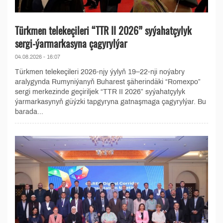
Türkmen telekeçileri “TTR II 2026” syýahatçylyk
sergi-ýarmarkasyna çagyrylýar
04.08.2026 - 16:07
Türkmen telekeçileri 2026-njy ýylyň 19–22-nji noýabry
aralygynda Rumyniýanyň Buharest şäherindäki “Romexpo”
sergi merkezinde geçiriljek “TTR II 2026” syýahatçylyk
ýarmarkasynyň güýzki tapgyryna gatnaşmaga çagyrylýar. Bu
barada...