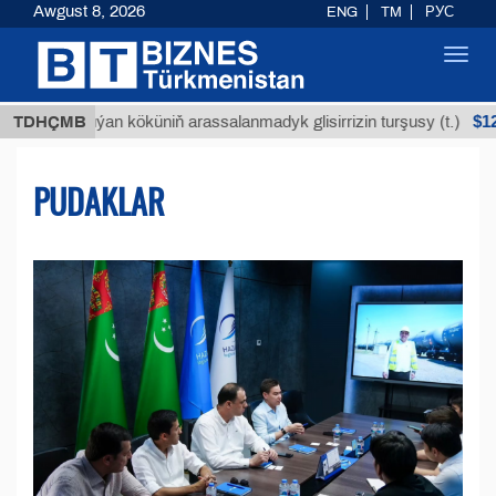
Awgust 8, 2026
ENG
TM
РУС
Toggl
navig
$12935,18
Buýan köküniň arassalanmadyk glisirrizin turşusy (t.)
TDHÇMB
PUDAKLAR