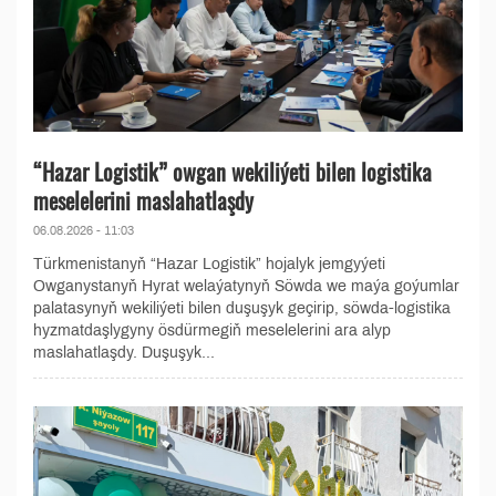
“Hazar Logistik” owgan wekiliýeti bilen logistika
meselelerini maslahatlaşdy
06.08.2026 - 11:03
Türkmenistanyň “Hazar Logistik” hojalyk jemgyýeti
Owganystanyň Hyrat welaýatynyň Söwda we maýa goýumlar
palatasynyň wekiliýeti bilen duşuşyk geçirip, söwda-logistika
hyzmatdaşlygyny ösdürmegiň meselelerini ara alyp
maslahatlaşdy. Duşuşyk...