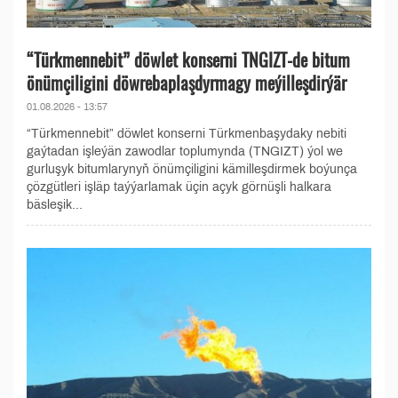
“Türkmennebit” döwlet konserni TNGIZT-de bitum
önümçiligini döwrebaplaşdyrmagy meýilleşdirýär
01.08.2026 - 13:57
“Türkmennebit” döwlet konserni Türkmenbaşydaky nebiti
gaýtadan işleýän zawodlar toplumynda (TNGIZT) ýol we
gurluşyk bitumlarynyň önümçiligini kämilleşdirmek boýunça
çözgütleri işläp taýýarlamak üçin açyk görnüşli halkara
bäsleşik...