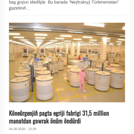
baş goýun idedilýär. Bu barada “Neýtralnyý Türkmenistan”
gazetiniň...
Köneürgenjiň pagta egriji fabrigi 31,5 million
manatdan gowrak önüm öndürdi
04.08.2026 - 10:28