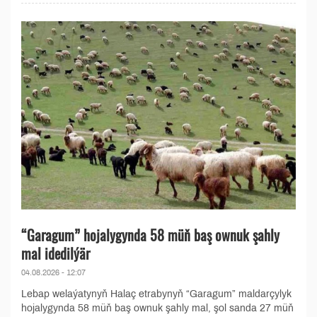
“Garagum” hojalygynda 58 müň baş ownuk şahly
mal idedilýär
04.08.2026 - 12:07
Lebap welaýatynyň Halaç etrabynyň “Garagum” maldarçylyk
hojalygynda 58 müň baş ownuk şahly mal, şol sanda 27 müň