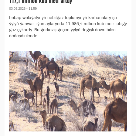
117,1 million kub metr artdy
03.08.2026 - 11:59
Lebap welaýatynyň nebitgaz toplumynyň kärhanalary şu
ýylyň ýanwar–iýun aýlarynda 11 986,4 million kub metr tebigy
gaz çykardy. Bu görkeziji geçen ýylyň degişli döwri bilen
deňeşdirilende...