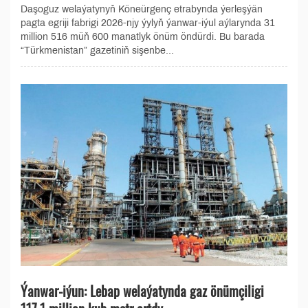
Daşoguz welaýatynyň Köneürgenç etrabynda ýerleşýän
pagta egriji fabrigi 2026-njy ýylyň ýanwar-iýul aýlarynda 31
million 516 müň 600 manatlyk önüm öndürdi. Bu barada
“Türkmenistan” gazetiniň sişenbe...
Ýanwar-iýun: Lebap welaýatynda gaz önümçiligi