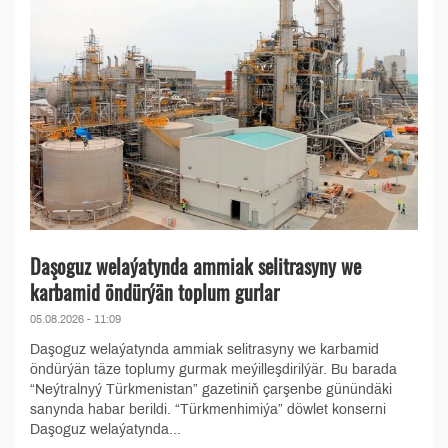
Daşoguz welaýatynda ammiak selitrasyny we
karbamid öndürýän toplum gurlar
05.08.2026 - 11:09
Daşoguz welaýatynda ammiak selitrasyny we karbamid
öndürýän täze toplumy gurmak meýilleşdirilýär. Bu barada
“Neýtralnyý Türkmenistan” gazetiniň çarşenbe günündäki
sanynda habar berildi. “Türkmenhimiýa” döwlet konserni
Daşoguz welaýatynda...