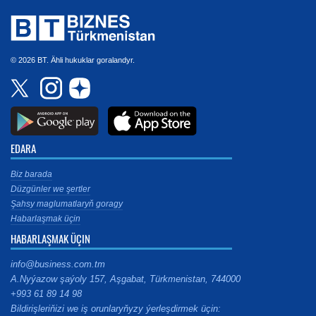
© 2026 BT. Ähli hukuklar goralandyr.
EDARA
Biz barada
Düzgünler we şertler
Şahsy maglumatlaryň goragy
Habarlaşmak üçin
HABARLAŞMAK ÜÇIN
info@business.com.tm
A.Nyýazow şaýoly 157, Aşgabat, Türkmenistan, 744000
+993 61 89 14 98
Bildirişleriňizi we iş orunlaryňyzy ýerleşdirmek üçin: