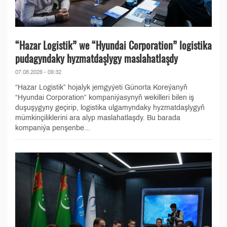
“Hazar Logistik” we “Hyundai Corporation” logistika
pudagyndaky hyzmatdaşlygy maslahatlaşdy
07.08.2026 - 09:32
“Hazar Logistik” hojalyk jemgyýeti Günorta Koreýanyň
“Hyundai Corporation” kompaniýasynyň wekilleri bilen iş
duşuşygyny geçirip, logistika ulgamyndaky hyzmatdaşlygyň
mümkinçiliklerini ara alyp maslahatlaşdy. Bu barada
kompaniýa penşenbe...