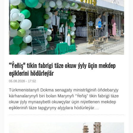
“Ýeňiş” tikin fabrigi täze okuw ýyly üçin mekdep
eşiklerini hödürleýär
05.08.2026 - 17:52
Türkmenistanyň Dokma senagaty ministrliginiň öňdebaryjy
kärhanalarynyň biri bolan Marynyň “Ýeňiş” tikin fabrigi täze
okuw ýyly mynasybetli okuwçylar üçin niýetlenen mekdep
eşikleriniň täze tapgyryny alyjylara hödürleýär....