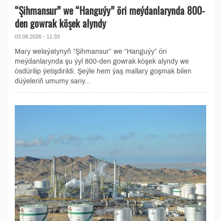
“Şihmansur” we “Hanguýy” öri meýdanlarynda 800-
den gowrak köşek alyndy
03.08.2026 - 11:33
Mary welaýatynyň “Şihmansur” we “Hanguýy” öri
meýdanlarynda şu ýyl 800-den gowrak köşek alyndy we
ösdürilip ýetişdirildi. Şeýle hem ýaş mallary goşmak bilen
düýeleriň umumy sany...