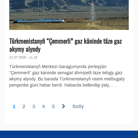
Türkmenistanyň “Çemmerli” gaz käninde täze gaz
akymy alyndy
31.07.2026 - 11:18
Türkmenistanyň Merkezi Garagumynda ýerleşýän
“Çemmerli” gaz käninde senagat ähmiýetli täze tebigy gaz
akymy alyndy. Bu barada Türkmenistanyň resmi metbugaty
penşenbe güni habar berdi. Habarda bellenilişi ýaly,...
1
2
3
4
5
Soňy