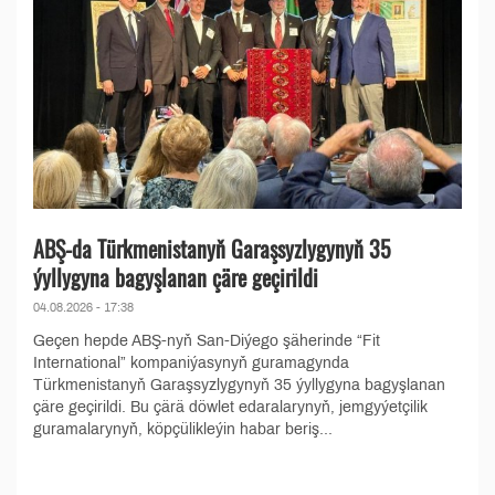
ABŞ-da Türkmenistanyň Garaşsyzlygynyň 35
ýyllygyna bagyşlanan çäre geçirildi
04.08.2026 - 17:38
Geçen hepde ABŞ-nyň San-Diýego şäherinde “Fit
International” kompaniýasynyň guramagynda
Türkmenistanyň Garaşsyzlygynyň 35 ýyllygyna bagyşlanan
çäre geçirildi. Bu çärä döwlet edaralarynyň, jemgyýetçilik
guramalarynyň, köpçülikleýin habar beriş...