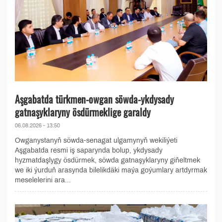
Aşgabatda türkmen-owgan söwda-ykdysady
gatnaşyklaryny ösdürmeklige garaldy
06.08.2026 - 13:50
Owganystanyň söwda-senagat ulgamynyň wekiliýeti
Aşgabatda resmi iş saparynda bolup, ykdysady
hyzmatdaşlygy ösdürmek, söwda gatnaşyklaryny giňeltmek
we iki ýurduň arasynda bilelikdäki maýa goýumlary artdyrmak
meselelerini ara...