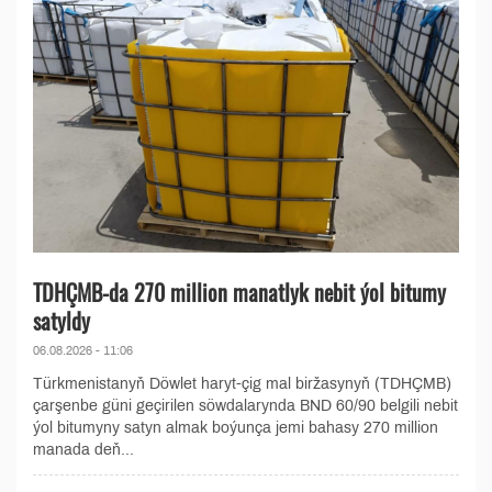
TDHÇMB-da 270 million manatlyk nebit ýol bitumy
satyldy
06.08.2026 - 11:06
Türkmenistanyň Döwlet haryt-çig mal biržasynyň (TDHÇMB)
çarşenbe güni geçirilen söwdalarynda BND 60/90 belgili nebit
ýol bitumyny satyn almak boýunça jemi bahasy 270 million
manada deň...