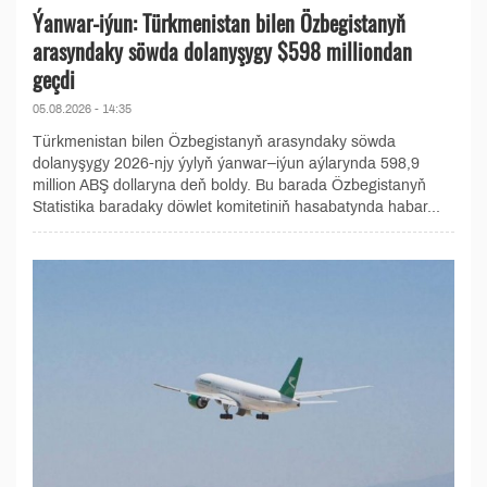
Ýanwar-iýun: Türkmenistan bilen Özbegistanyň
arasyndaky söwda dolanyşygy $598 milliondan
geçdi
05.08.2026 - 14:35
Türkmenistan bilen Özbegistanyň arasyndaky söwda
dolanyşygy 2026-njy ýylyň ýanwar–iýun aýlarynda 598,9
million ABŞ dollaryna deň boldy. Bu barada Özbegistanyň
Statistika baradaky döwlet komitetiniň hasabatynda habar...