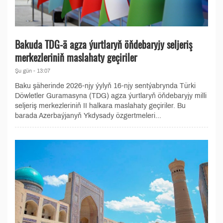
Bakuda TDG-ä agza ýurtlaryň öňdebaryjy seljeriş
merkezleriniň maslahaty geçiriler
Şu gün - 13:07
Baku şäherinde 2026-njy ýylyň 16-njy sentýabrynda Türki
Döwletler Guramasyna (TDG) agza ýurtlaryň öňdebaryjy milli
seljeriş merkezleriniň II halkara maslahaty geçiriler. Bu
barada Azerbaýjanyň Ykdysady özgertmeleri...