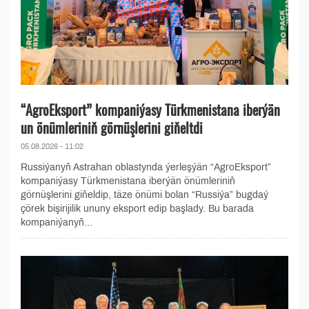
“AgroEksport” kompaniýasy Türkmenistana iberýän
un önümleriniň görnüşlerini giňeltdi
05.08.2026 - 11:02
Russiýanyň Astrahan oblastynda ýerleşýän “AgroEksport”
kompaniýasy Türkmenistana iberýän önümleriniň
görnüşlerini giňeldip, täze önümi bolan “Russiýa” bugdaý
çörek bişirijilik ununy eksport edip başlady. Bu barada
kompaniýanyň...