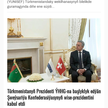
(ÝUNISEF) Türkmenistandaky wekilhanasynyň bilelikde
guramagynda diňe ene süýdi...
Türkmenistanyň Prezidenti ÝHHG-na başlyklyk edýän
Şweýsariýa Konfederasiýasynyň wise-prezidentini
kabul etdi