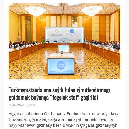
Türkmenistanda ene süýdi bilen iýmitlendirmegi
goldamak boýunça “tegelek stol” geçirildi
06.08.2026 - 10:55
Aşgabat şäherinde Gurbanguly Berdimuhamedow adyndaky
Howandarlyga mätäç çagalara hemaýat bermek boýunça
haýyr-sahawat gaznasy bilen BMG-niň Çagalar gaznasynyň