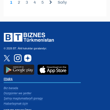
1
2
3
4
5
Soňy
© 2026 BT. Ähli hukuklar goralandyr.
EDARA
Biz barada
Düzgünler we şertler
Şahsy maglumatlaryň goragy
Habarlaşmak üçin