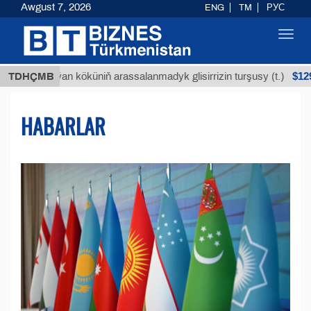
Awgust 7, 2026
ENG
TM
РУС
Toggl
navig
$12935,18
uýan köküniň arassalanmadyk glisirrizin turşusy (t.)
TDHÇMB
HABARLAR