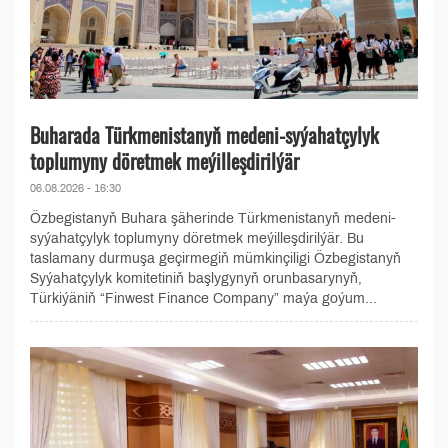
Buharada Türkmenistanyň medeni-syýahatçylyk
toplumyny döretmek meýilleşdirilýär
06.08.2026 - 16:30
Özbegistanyň Buhara şäherinde Türkmenistanyň medeni-
syýahatçylyk toplumyny döretmek meýilleşdirilýär. Bu
taslamany durmuşa geçirmegiň mümkinçiligi Özbegistanyň
Syýahatçylyk komitetiniň başlygynyň orunbasarynyň,
Türkiýäniň “Finwest Finance Company” maýa goýum...