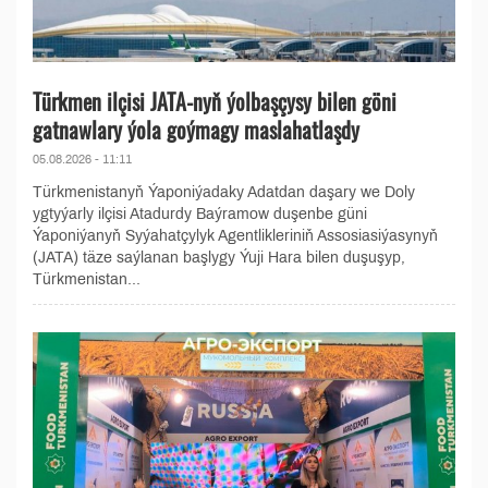
Türkmen ilçisi JATA-nyň ýolbaşçysy bilen göni
gatnawlary ýola goýmagy maslahatlaşdy
05.08.2026 - 11:11
Türkmenistanyň Ýaponiýadaky Adatdan daşary we Doly
ygtyýarly ilçisi Atadurdy Baýramow duşenbe güni
Ýaponiýanyň Syýahatçylyk Agentlikleriniň Assosiasiýasynyň
(JATA) täze saýlanan başlygy Ýuji Hara bilen duşuşyp,
Türkmenistan...