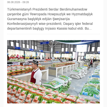
06.08.2026 - 09:26
Türkmenistanyň Prezidenti Serdar Berdimuhamedow
çarşenbe güni Ýewropada Howpsuzlyk we Hyzmatdaşlyk
Guramasyna başlyklyk edýän Şweýsariýa
Konfederasiýasynyň wise-prezidenti, Daşary işler federal
departamenti­niň başlygy Inýasio Kassisi kabul etdi. Bu...