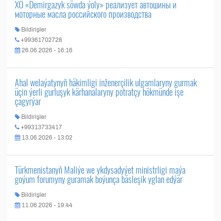
ХО «Demirgazyk söwda ýoly» реализует автошины и
моторные масла российского производства
Bildirişler
+99361702728
26.06.2026 - 16:16
Ahal welaýatynyň häkimligi inženerçilik ulgamlaryny gurmak
üçin ýerli gurluşyk kärhanalaryny potratçy hökmünde işe
çagyrýar
Bildirişler
+99313733417
13.06.2026 - 13:02
Türkmenistanyň Maliýe we ykdysadyýet ministrligi maýa
goýum forumyny guramak boýunça bäsleşik yglan edýär
Bildirişler
11.06.2026 - 19:44