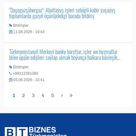
"Daşoguzşähergaz": Abatlaýyş işleri sebäpli kabir ýaşaýyş
toplumlarda gazyň öçüriljekdigi barada bildiriş
Bildirişler
11.06.2026 - 19:43
Türkmenistanyň Merkezi banky harytlar, işler we hyzmatlar
bilen üpjün edijileri saýlap almak boýunça halkara bäsleşik...
Bildirişler
+99312381080
05.06.2026 - 10:41
1
2
3
4
5