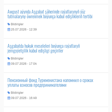
Awgust aýynda Aşgabat şäherinde raýatlarynyň ýüz
tutmalaryny öwrenmek boýunça kabul edişlikleriň tertibi
Bildirişler
25.07.2026 - 12:39
Aşgabatda hukuk meseleleri boýunça raýatlaryň
jemgyýetçilik kabul edişligi geçiriler
Bildirişler
09.07.2026 - 17:04
Пенсионный фонд Туркменистана напомнил о сроках
уплаты взносов предпринимателями
Bildirişler
09.07.2026 - 16:49