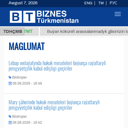
Awgust 7, 2026
ENG
TM
РУС
Toggl
navig
37,8 ТМТ
(kg.)
TDHÇMB
Buýan köküniň arassalanmadyk glisirrizin tur
MAGLUMAT
Lebap welaýatynda hukuk meseleleri boýunça raýatlaryň
jemgyýetçilik kabul edişligi geçiriler
Bildirişler
06.08.2026 - 16:49
Mary şäherinde hukuk meseleleri boýunça raýatlaryň
jemgyýetçilik kabul edişligi geçiriler
Bildirişler
06.08.2026 - 16:42