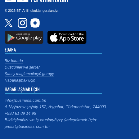
© 2026 BT. Ähli hukuklar goralandyr.
EDARA
Biz barada
Düzgünler we şertler
Şahsy maglumatlaryň goragy
Habarlaşmak üçin
HABARLAŞMAK ÜÇIN
info@business.com.tm
A.Nyýazow şaýoly 157, Aşgabat, Türkmenistan, 744000
+993 61 89 14 98
Bildirişleriňizi we iş orunlaryňyzy ýerleşdirmek üçin:
press@business.com.tm