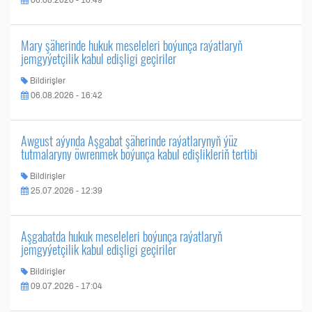
06.08.2026 - 16:49
Mary şäherinde hukuk meseleleri boýunça raýatlaryň
jemgyýetçilik kabul edişligi geçiriler
Bildirişler
06.08.2026 - 16:42
Awgust aýynda Aşgabat şäherinde raýatlarynyň ýüz
tutmalaryny öwrenmek boýunça kabul edişlikleriň tertibi
Bildirişler
25.07.2026 - 12:39
Aşgabatda hukuk meseleleri boýunça raýatlaryň
jemgyýetçilik kabul edişligi geçiriler
Bildirişler
09.07.2026 - 17:04