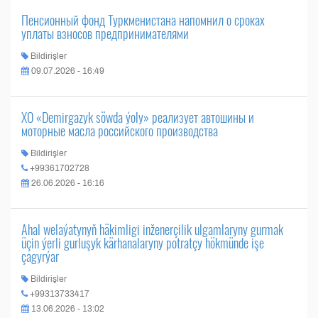
Пенсионный фонд Туркменистана напомнил о сроках
уплаты взносов предпринимателями
Bildirişler
09.07.2026 - 16:49
ХО «Demirgazyk söwda ýoly» реализует автошины и
моторные масла российского производства
Bildirişler
+99361702728
26.06.2026 - 16:16
Ahal welaýatynyň häkimligi inženerçilik ulgamlaryny gurmak
üçin ýerli gurluşyk kärhanalaryny potratçy hökmünde işe
çagyrýar
Bildirişler
+99313733417
13.06.2026 - 13:02