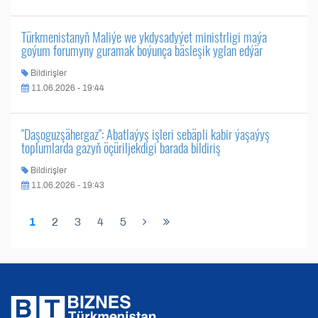
Türkmenistanyň Maliýe we ykdysadyýet ministrligi maýa
goýum forumyny guramak boýunça bäsleşik yglan edýär
Bildirişler
11.06.2026 - 19:44
"Daşoguzşähergaz": Abatlaýyş işleri sebäpli kabir ýaşaýyş
toplumlarda gazyň öçüriljekdigi barada bildiriş
Bildirişler
11.06.2026 - 19:43
1
2
3
4
5