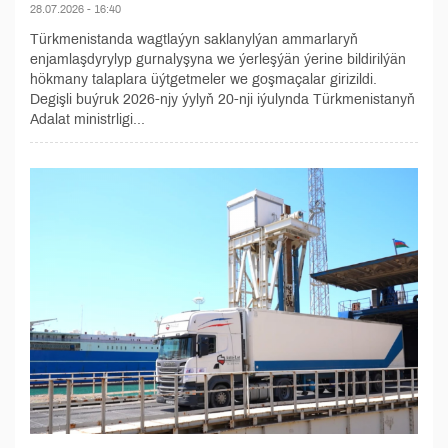
28.07.2026 - 16:40
Türkmenistanda wagtlaýyn saklanylýan ammarlaryň
enjamlaşdyrylyp gurnalyşyna we ýerleşýän ýerine bildirilýän
hökmany talaplara üýtgetmeler we goşmaçalar girizildi.
Degişli buýruk 2026-njy ýylyň 20-nji iýulynda Türkmenistanyň
Adalat ministrligi...