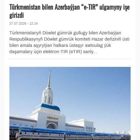
Türkmenistan bilen Azerbaýjan “e-TIR” ulgamyny işe
girizdi
27.07.2026 - 12:14
Türkmenistanyň Döwlet gümrük gullugy bilen Azerbaýjan
Respublikasynyň Döwlet gümrük komiteti Hazar deňziniň üsti
bilen amala aşyrylýan halkara üstaşyr awtoulag ýük
daşamalary üçin elektron-TIR (eTIR) sanly...