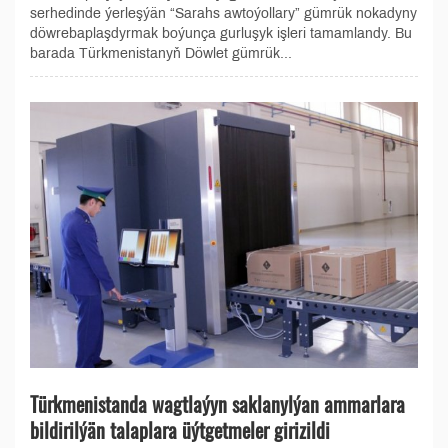
serhedinde ýerleşýän “Sarahs awtoýollary” gümrük nokadyny
döwrebaplaşdyrmak boýunça gurluşyk işleri tamamlandy. Bu
barada Türkmenistanyň Döwlet gümrük...
Türkmenistanda wagtlaýyn saklanylýan ammarlara
bildirilýän talaplara üýtgetmeler girizildi