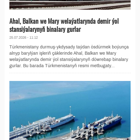
Ahal, Balkan we Mary welaýatlarynda demir ýol
stansiýalarynyň binalary gurlar
25.07.2026 - 11:12
Türkmenistany durmuş-ykdysady taýdan ösdürmek boýunça
alnyp barylýan işleriň çäklerinde Ahal, Balkan we Mary
welaýatlarynda demir ýol stansiýalarynyň döwrebap binalary
gurlar. Bu barada Türkmenistanyň resmi metbugaty...