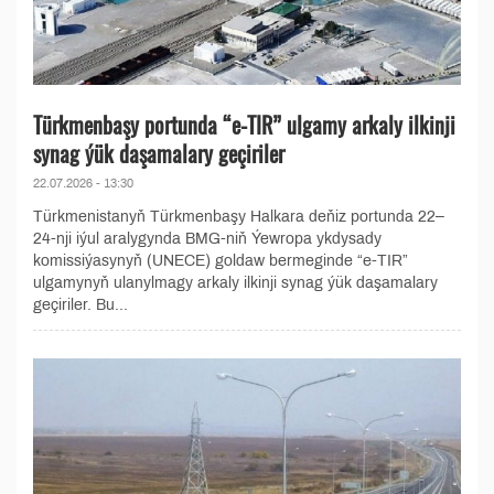
Türkmenbaşy portunda “e-TIR” ulgamy arkaly ilkinji
synag ýük daşamalary geçiriler
22.07.2026 - 13:30
Türkmenistanyň Türkmenbaşy Halkara deňiz portunda 22–
24-nji iýul aralygynda BMG-niň Ýewropa ykdysady
komissiýasynyň (UNECE) goldaw bermeginde “e-TIR”
ulgamynyň ulanylmagy arkaly ilkinji synag ýük daşamalary
geçiriler. Bu...