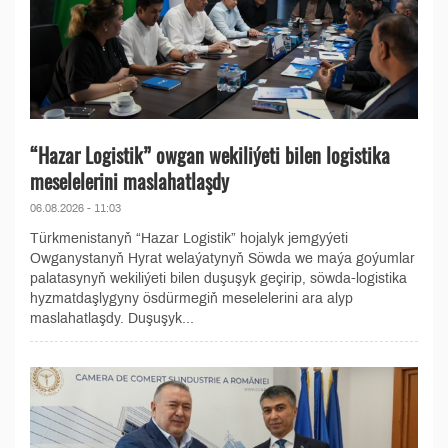
“Hazar Logistik” owgan wekiliýeti bilen logistika
meselelerini maslahatlaşdy
06.08.2026 - 11:03
Türkmenistanyň “Hazar Logistik” hojalyk jemgyýeti
Owganystanyň Hyrat welaýatynyň Söwda we maýa goýumlar
palatasynyň wekiliýeti bilen duşuşyk geçirip, söwda-logistika
hyzmatdaşlygyny ösdürmegiň meselelerini ara alyp
maslahatlaşdy. Duşuşyk...