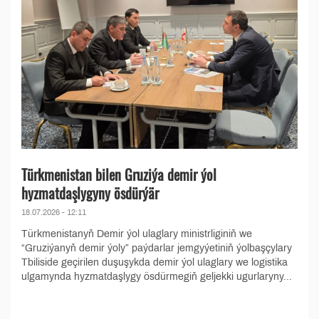
Türkmenistan bilen Gruziýa demir ýol
hyzmatdaşlygyny ösdürýär
18.07.2026 - 12:11
Türkmenistanyň Demir ýol ulaglary ministrliginiň we
“Gruziýanyň demir ýoly” paýdarlar jemgyýetiniň ýolbaşçylary
Tbiliside geçirilen duşuşykda demir ýol ulaglary we logistika
ulgamynda hyzmatdaşlygy ösdürmegiň geljekki ugurlaryny...