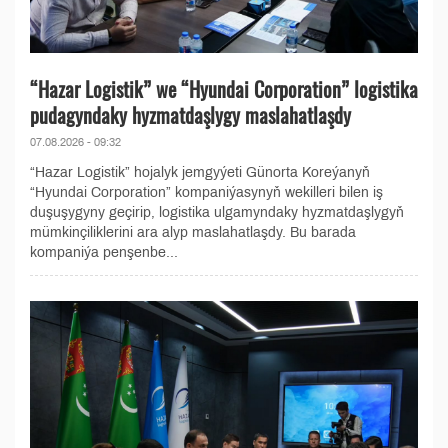
“Hazar Logistik” we “Hyundai Corporation” logistika
pudagyndaky hyzmatdaşlygy maslahatlaşdy
07.08.2026 - 09:32
“Hazar Logistik” hojalyk jemgyýeti Günorta Koreýanyň
“Hyundai Corporation” kompaniýasynyň wekilleri bilen iş
duşuşygyny geçirip, logistika ulgamyndaky hyzmatdaşlygyň
mümkinçiliklerini ara alyp maslahatlaşdy. Bu barada
kompaniýa penşenbe...