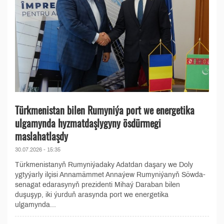
Türkmenistan bilen Rumyniýa port we energetika
ulgamynda hyzmatdaşlygyny ösdürmegi
maslahatlaşdy
30.07.2026 - 15:35
Türkmenistanyň Rumyniýadaky Adatdan daşary we Doly
ygtyýarly ilçisi Annamämmet Annaýew Rumyniýanyň Söwda-
senagat edarasynyň prezidenti Mihaý Daraban bilen
duşuşyp, iki ýurduň arasynda port we energetika
ulgamynda...