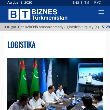
Awgust 9, 2026
ENG
TM
РУС
Toggl
navig
$12935,18
ýan köküniň arassalanmadyk glisirrizin turşusy (t.)
TDHÇMB
LOGISTIKA