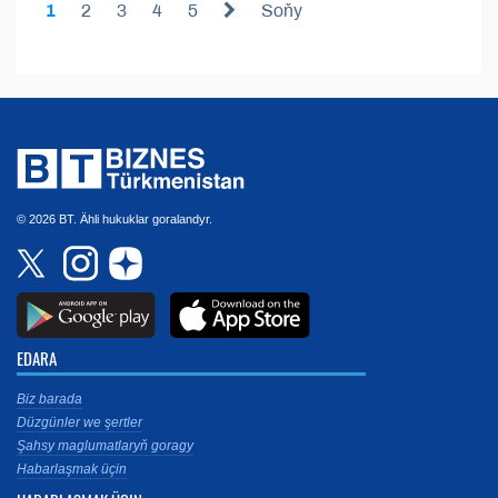
1
2
3
4
5
Soňy
© 2026 BT. Ähli hukuklar goralandyr.
EDARA
Biz barada
Düzgünler we şertler
Şahsy maglumatlaryň goragy
Habarlaşmak üçin