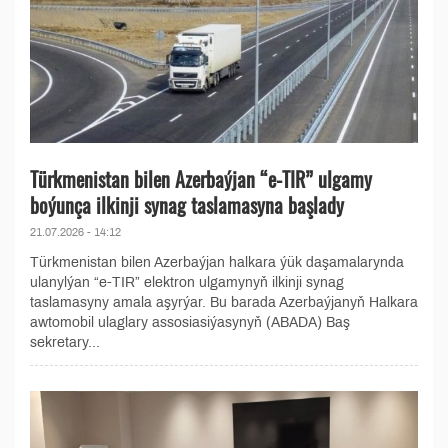
Türkmenistan bilen Azerbaýjan “e-TIR” ulgamy
boýunça ilkinji synag taslamasyna başlady
21.07.2026 - 14:12
Türkmenistan bilen Azerbaýjan halkara ýük daşamalarynda
ulanylýan “e-TIR” elektron ulgamynyň ilkinji synag
taslamasyny amala aşyrýar. Bu barada Azerbaýjanyň Halkara
awtomobil ulaglary assosiasiýasynyň (ABADA) Baş
sekretary...