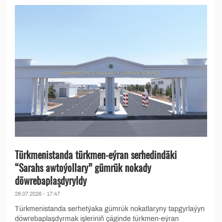
Türkmenistanda türkmen-eýran serhedindäki
“Sarahs awtoýollary” gümrük nokady
döwrebaplaşdyryldy
28.07.2026 - 17:47
Türkmenistanda serhetýaka gümrük nokatlaryny tapgyrlaýyn
döwrebaplaşdyrmak işleriniň çäginde türkmen-eýran