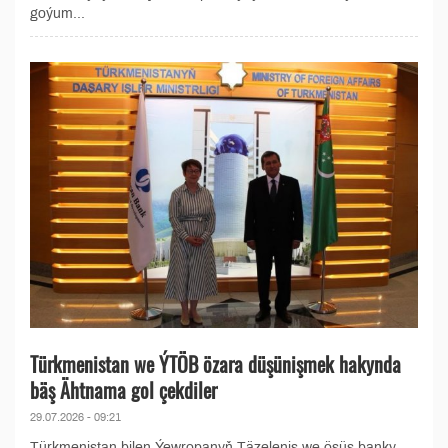
goýum...
Türkmenistan we ÝTÖB özara düşünişmek hakynda
bäş Ähtnama gol çekdiler
29.07.2026 - 09:21
Türkmenistan bilen Ýewropanyň Täzeleniş we ösüş banky