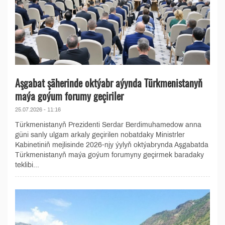
Aşgabat şäherinde oktýabr aýynda Türkmenistanyň
maýa goýum forumy geçiriler
25.07.2026 - 11:16
Türkmenistanyň Prezidenti Serdar Berdimuhamedow anna
güni sanly ulgam arkaly geçirilen nobatdaky Ministrler
Kabinetiniň mejlisinde 2026-njy ýylyň oktýabrynda Aşgabatda
Türkmenistanyň maýa goýum forumyny geçirmek baradaky
teklibi...