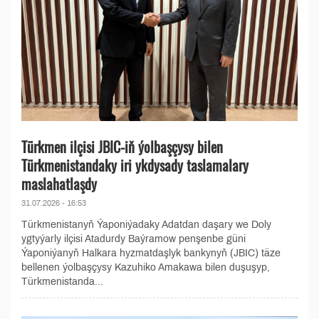
Türkmen ilçisi JBIC-iň ýolbaşçysy bilen
Türkmenistandaky iri ykdysady taslamalary
maslahatlaşdy
31.07.2026 - 16:53
Türkmenistanyň Ýaponiýadaky Adatdan daşary we Doly
ygtyýarly ilçisi Atadurdy Baýramow penşenbe güni
Ýaponiýanyň Halkara hyzmatdaşlyk bankynyň (JBIC) täze
bellenen ýolbaşçysy Kazuhiko Amakawa bilen duşuşyp,
Türkmenistanda...