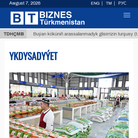
Awgust 7, 2026
ENG
TM
РУС
Toggl
navig
$12935,
TDHÇMB
Buýan köküniň arassalanmadyk glisirrizin turşusy (t.)
YKDYSADYÝET