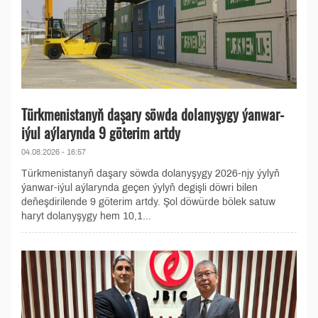
Türkmenistanyň daşary söwda dolanyşygy ýanwar-
iýul aýlarynda 9 göterim artdy
04.08.2026 - 16:57
Türkmenistanyň daşary söwda dolanyşygy 2026-njy ýylyň
ýanwar-iýul aýlarynda geçen ýylyň degişli döwri bilen
deňeşdirilende 9 göterim artdy. Şol döwürde bölek satuw
haryt dolanyşygy hem 10,1...