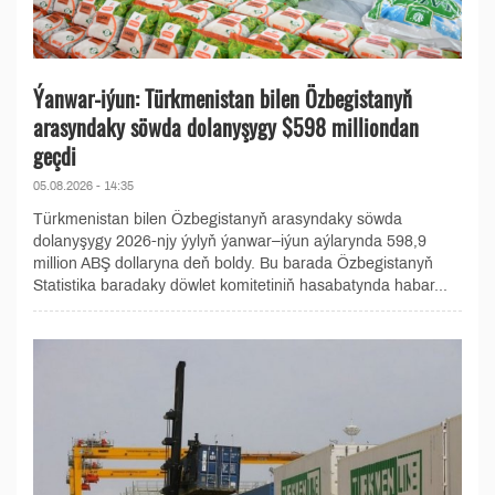
Ýanwar-iýun: Türkmenistan bilen Özbegistanyň
arasyndaky söwda dolanyşygy $598 milliondan
geçdi
05.08.2026 - 14:35
Türkmenistan bilen Özbegistanyň arasyndaky söwda
dolanyşygy 2026-njy ýylyň ýanwar–iýun aýlarynda 598,9
million ABŞ dollaryna deň boldy. Bu barada Özbegistanyň
Statistika baradaky döwlet komitetiniň hasabatynda habar...