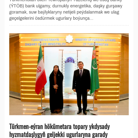
(ÝTÖB) bank ulgamy, durnukly energetika, daşky gurşawy
goramak, suw baýlyklaryny netijeli peýdalanmak we ulag
geçelgelerini ösdürmek ugurlary boýunça...
Türkmen-eýran hökümetara topary ykdysady
hyzmatdaşlygyň geljekki ugurlaryna garady