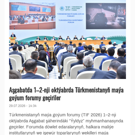
Aşgabatda 1–2-nji oktýabrda Türkmenistanyň maýa
goýum forumy geçiriler
29.07.2026 - 14:34
Türkmenistanyň maýa goýum forumy (TIF 2026) 1–2-nji
oktýabrda Aşgabat şäherindäki “Ýyldyz” myhmanhanasynda
geçiriler. Forumda döwlet edaralarynyň, halkara maliýe
institutlarynyň we işewür toparlarynyň wekilleri maýa