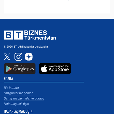
© 2026 BT. Ähli hukuklar goralandyr.
EDARA
Biz barada
Düzgünler we şertler
Şahsy maglumatlaryň goragy
Habarlaşmak üçin
HABARLAŞMAK ÜÇIN