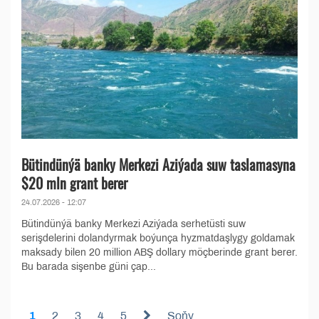
Bütindünýä banky Merkezi Aziýada suw taslamasyna
$20 mln grant berer
24.07.2026 - 12:07
Bütindünýä banky Merkezi Aziýada serhetüsti suw
serişdelerini dolandyrmak boýunça hyzmatdaşlygy goldamak
maksady bilen 20 million ABŞ dollary möçberinde grant berer.
Bu barada sişenbe güni çap...
1
2
3
4
5
Soňy