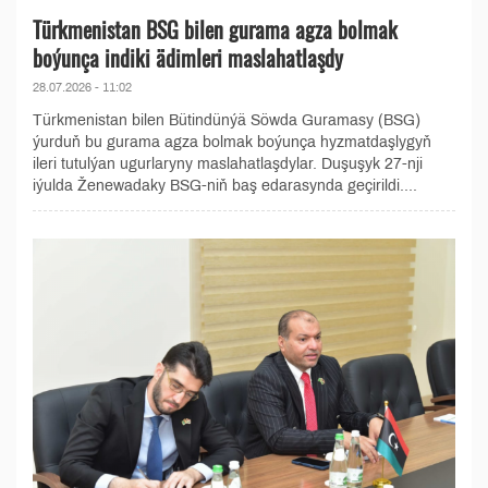
Türkmenistan BSG bilen gurama agza bolmak
boýunça indiki ädimleri maslahatlaşdy
28.07.2026 - 11:02
Türkmenistan bilen Bütindünýä Söwda Guramasy (BSG)
ýurduň bu gurama agza bolmak boýunça hyzmatdaşlygyň
ileri tutulýan ugurlaryny maslahatlaşdylar. Duşuşyk 27-nji
iýulda Ženewadaky BSG-niň baş edarasynda geçirildi....