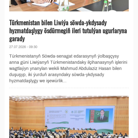
Türkmenistan bilen Liwiýa söwda-ykdysady
hyzmatdaşlygy ösdürmegiň ileri tutulýan ugurlaryna
garady
27.07.2026 - 09:30
Türkmenistanyň Söwda-senagat edarasynyň ýolbaşçysy
anna güni Liwiýanyň Türkmenistandaky ilçihanasynyň işlerini
wagtlaýyn ynanylan wekili Mahmud Abdulaziz Hasan bilen
duşuşyp, iki ýurduň arasyndaky söwda-ykdysady
hyzmatdaşlygy we işewürlik...