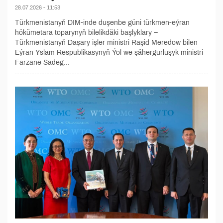
28.07.2026 - 11:53
Türkmenistanyň DIM-inde duşenbe güni türkmen-eýran
hökümetara toparynyň bilelikdäki başlyklary –
Türkmenistanyň Daşary işler ministri Raşid Meredow bilen
Eýran Yslam Respublikasynyň Ýol we şähergurluşyk ministri
Farzane Sadeg...