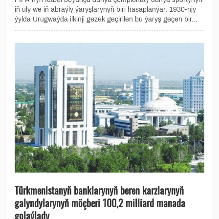
iň uly we iň abraýly ýaryşlarynyň biri hasaplanýar. 1930-njy
ýylda Urugwaýda ilkinji gezek geçirilen bu ýaryş geçen bir...
Türkmenistanyň banklarynyň beren karzlarynyň
galyndylarynyň möçberi 100,2 milliard manada
golaýlady