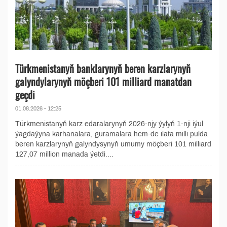
Türkmenistanyň banklarynyň beren karzlarynyň
galyndylarynyň möçberi 101 milliard manatdan
geçdi
01.08.2026 - 12:25
Türkmenistanyň karz edaralarynyň 2026-njy ýylyň 1-nji iýul
ýagdaýyna kärhanalara, guramalara hem-de ilata milli pulda
beren karzlarynyň galyndysynyň umumy möçberi 101 milliard
127,07 million manada ýetdi....