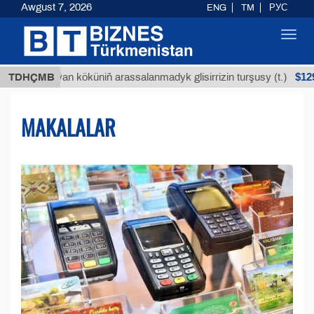
Awgust 7, 2026
ENG
TM
РУС
Toggl
navig
$12935,18
Buýan köküniň arassalanmadyk glisirrizin turşusy (t.)
TDHÇMB
MAKALALAR