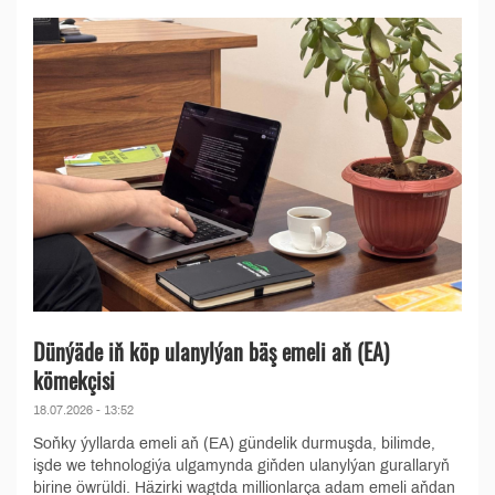
Dünýäde iň köp ulanylýan bäş emeli aň (EA)
kömekçisi
18.07.2026 - 13:52
Soňky ýyllarda emeli aň (EA) gündelik durmuşda, bilimde,
işde we tehnologiýa ulgamynda giňden ulanylýan gurallaryň
birine öwrüldi. Häzirki wagtda millionlarça adam emeli aňdan