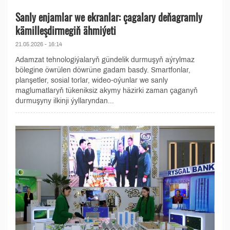
Sanly enjamlar we ekranlar: çagalary deňagramly
kämilleşdirmegiň ähmiýeti
21.05.2026 - 16:14
Adamzat tehnologiýalaryň gündelik durmuşyň aýrylmaz
bölegine öwrülen döwrüne gadam basdy. Smartfonlar,
planşetler, sosial torlar, wideo-oýunlar we sanly
maglumatlaryň tükeniksiz akymy häzirki zaman çaganyň
durmuşyny ilkinji ýyllaryndan...