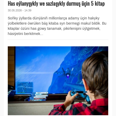
Has oýlanyşykly we sazlaşykly durmuş üçin 5 kitap
30.05.2026 - 14:39
Soňky ýyllarda dünýäniň millionlarça adamy üçin hakyky
ýolbeletlere öwrülen bäş kitaba syn bermegi makul bildik. Bu
kitaplar özüni has gowy tanamak, pikirlenişini üýtgetmek,
häsiýetini berkitmek...