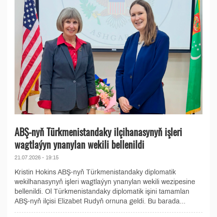
ABŞ-nyň Türkmenistandaky ilçihanasynyň işleri
wagtlaýyn ynanylan wekili bellenildi
21.07.2026 - 19:15
Kristin Hokins ABŞ-nyň Türkmenistandaky diplomatik
wekilhanasynyň işleri wagtlaýyn ynanylan wekili wezipesine
bellenildi. Ol Türkmenistandaky diplomatik işini tamamlan
ABŞ-nyň ilçisi Elizabet Rudyň ornuna geldi. Bu barada...