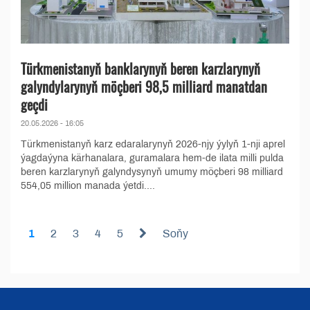
Türkmenistanyň banklarynyň beren karzlarynyň
galyndylarynyň möçberi 98,5 milliard manatdan
geçdi
20.05.2026 - 16:05
Türkmenistanyň karz edaralarynyň 2026-njy ýylyň 1-nji aprel
ýagdaýyna kärhanalara, guramalara hem-de ilata milli pulda
beren karzlarynyň galyndysynyň umumy möçberi 98 milliard
554,05 million manada ýetdi....
1
2
3
4
5
Soňy