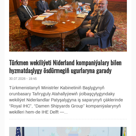
Türkmen wekiliýeti Niderland kompaniýalary bilen
hyzmatdaşlygy ösdürmegiň ugurlaryna garady
30.07.2026 - 19:45
Türkmenistanyň Ministrler Kabinetiniň Başlygynyň
orunbasary Taňryguly Atahallyýewiň ýolbaşçylygyndaky
wekiliýet Niderlandlar Patyşalygyna iş saparynyň çäklerinde
“Royal IHC”, “Damen Shipyards Group” kompaniýalarynyň
wekilleri hem-de IHE Delft —...