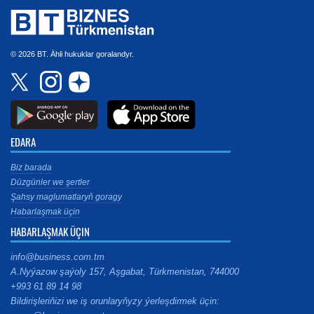
© 2026 BT. Ähli hukuklar goralandyr.
EDARA
Biz barada
Düzgünler we şertler
Şahsy maglumatlaryň goragy
Habarlaşmak üçin
HABARLAŞMAK ÜÇIN
info@business.com.tm
A.Nyýazow şaýoly 157, Aşgabat, Türkmenistan, 744000
+993 61 89 14 98
Bildirişleriňizi we iş orunlaryňyzy ýerleşdirmek üçin: