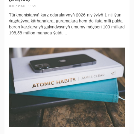
09.07.2026 - 11:22
Türkmenistanyň karz edaralarynyň 2026-njy ýylyň 1-nji iýun
ýagdaýyna kärhanalara, guramalara hem-de ilata milli pulda
beren karzlarynyň galyndysynyň umumy möçberi 100 milliard
198,58 million manada ýetdi....