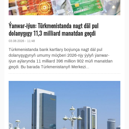
Ýanwar-iýun: Türkmenistanda nagt däl pul
dolanyşygy 11,3 milliard manatdan geçdi
03.08.2026 - 11:48
Türkmenistanda bank kartlary boýunça nagt däl pul
dolanyşygynyň umumy möçberi 2026-njy ýylyň ýanwar-
iýun aýlarynda 11 milliard 396 million 902 müň manatdan
geçdi. Bu barada Türkmenistanyň Merkezi...