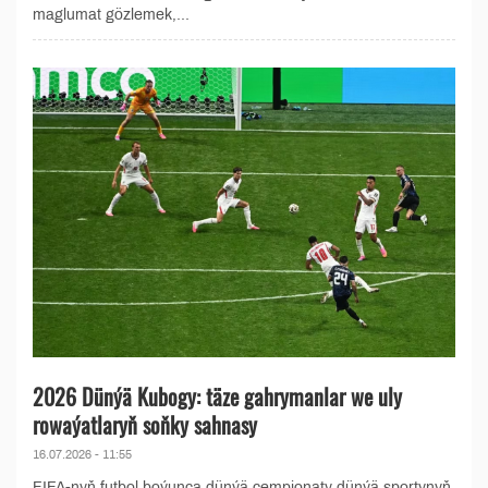
maglumat gözlemek,...
2026 Dünýä Kubogy: täze gahrymanlar we uly
rowaýatlaryň soňky sahnasy
16.07.2026 - 11:55
FIFA-nyň futbol boýunça dünýä çempionaty dünýä sportynyň