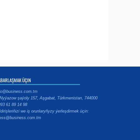
ABARLAŞMAK ÜÇIN
fo@business.com.tm
Nyýazow şaýoly 157, Aşgabat, Türkmenistan, 744000
93 61 89 14 98
ldirişleriňizi we iş orunlaryňyzy ýerleşdirmek üçin:
ess@business.com.tm