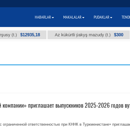
HABARLAR
MAKALALAR
PUDAKLAR
TEND
$12935,18
$300
(t.)
Az kükürtli ýakyş mazudy (t.)
"
 компании» приглашает выпускников 2025-2026 годов ву
с ограниченной ответственностью при КННК в Туркменистане» приглаша