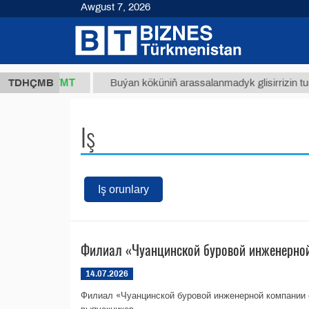
Awgust 7, 2026
37,8 ТМТ
)
TDHÇMB
Buýan köküniň arassalanmadyk glisirrizin turşusy 
Iş
Iş orunlary
Филиал «Чуанцинской буровой инженерной
14.07.2026
Филиал «Чуанцинской буровой инженерной компании 