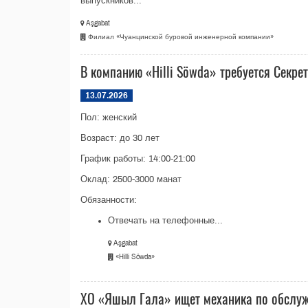
выпускников...
Aşgabat
Филиал «Чуанцинской буровой инженерной компании»
В компанию «Hilli Söwda» требуется Секре
13.07.2026
Пол: женский
Возраст: до 30 лет
График работы: 14:00-21:00
Оклад: 2500-3000 манат
Обязанности:
Отвечать на телефонные...
Aşgabat
«Hilli Söwda»
ХО «Яшыл Гала» ищет механика по обслу