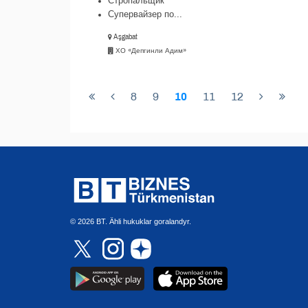
Стропальщик
Супервайзер по...
Aşgabat
ХО «Депгинли Адим»
8
9
10
11
12
© 2026 BT. Ähli hukuklar goralandyr.