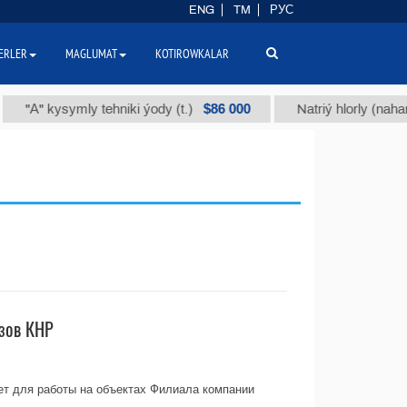
ENG
TM
РУС
ERLER
MAGLUMAT
KOTIROWKALAR
$86 000
А" kysymly tehniki ýody (t.)
Natriý hlorly (nahar duzy
зов КНР
ет для работы на объектах Филиала компании