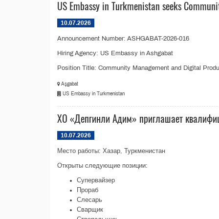
US Embassy in Turkmenistan seeks Communit
10.07.2026
Announcement Number: ASHGABAT-2026-016
Hiring Agency: US Embassy in Ashgabat
Position Title: Community Management and Digital Product
Aşgabat
US Embassy in Turkmenistan
ХО «Депгинли Адим» приглашает квалифи
10.07.2026
Место работы: Хазар, Туркменистан
Открыты следующие позиции:
Супервайзер
Прораб
Слесарь
Сварщик