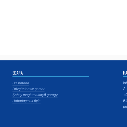
EDARA
H
in
Biz barada
A.
Düzgünler we şertler
+9
Şahsy maglumatlaryň goragy
Bi
Habarlaşmak üçin
pr