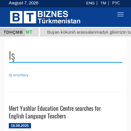
Awgust 7, 2026
ENG
TM
РУС
Toggl
navig
37,8 ТМТ
g.)
TDHÇMB
Buýan köküniň arassalanmadyk glisirrizin turşu
Iş
Iş orunlary
Mert Yashlar Education Centre searches for
English Language Teachers
18.08.2025