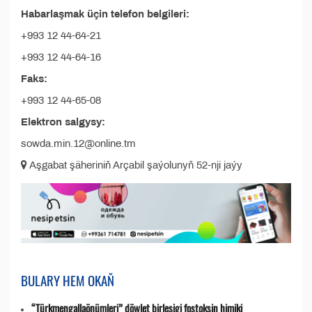
Habarlaşmak üçin telefon belgileri:
+993 12 44-64-21
+993 12 44-64-16
Faks:
+993 12 44-65-08
Elektron salgysy:
sowda.min.12@online.tm
Aşgabat şäheriniň Arçabil şaýolunyň 52-nji jaýy
BULARY HEM OKAŇ
“Türkmengallaönümleri” döwlet birleşigi fostoksin himiki