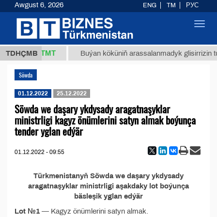
Awgust 6, 2026
ENG
TM
РУС
Toggl
navig
37,8 ТМТ
(kg.)
TDHÇMB
Buýan köküniň arassalanmadyk glisirrizin tur
Söwda
01.12.2022
25.12.2022
Söwda we daşary ykdysady aragatnaşyklar
ministrligi kagyz önümlerini satyn almak boýunça
tender yglan edýär
01.12.2022 - 09:55
Türkmenistanyň Söwda we daşary ykdysady
aragatnaşyklar ministrligi aşakdaky lot boýunça
bäsleşik yglan edýär
Lot №1
— Kagyz önümlerini satyn almak.