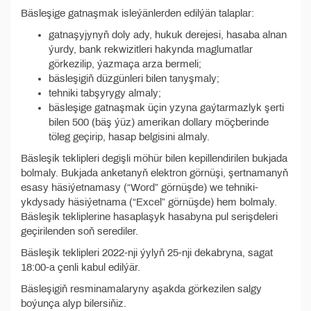
Bäsleşige gatnaşmak isleýänlerden edilýän talaplar:
gatnaşyjynyň doly ady, hukuk derejesi, hasaba alnan
ýurdy, bank rekwizitleri hakynda maglumatlar
görkezilip, ýazmaça arza bermeli;
bäsleşigiň düzgünleri bilen tanyşmaly;
tehniki tabşyrygy almaly;
bäsleşige gatnaşmak üçin yzyna gaýtarmazlyk şerti
bilen 500 (bäş ýüz) amerikan dollary möçberinde
töleg geçirip, hasap belgisini almaly.
Bäsleşik teklipleri degişli möhür bilen kepillendirilen bukjada
bolmaly. Bukjada anketanyň elektron görnüşi, şertnamanyň
esasy häsiýetnamasy (“Word” görnüşde) we tehniki-
ykdysady häsiýetnama (“Excel” görnüşde) hem bolmaly.
Bäsleşik tekliplerine hasaplaşyk hasabyna pul serişdeleri
geçirilenden soň serediler.
Bäsleşik teklipleri 2022-nji ýylyň 25-nji dekabryna, sagat
18:00-a çenli kabul edilýär.
Bäsleşigiň resminamalaryny aşakda görkezilen salgy
boýunça alyp bilersiňiz.