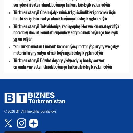
serişdesini satyn almak boýunça halkara bäsleşik yglan edýär
Türkmenistanyň Oba hojalyk ministrligi ösümlikleri goramak üçin
himiki serişdeleri satyn almak boýunça bäsleşik yglan edýär
Türkmenistanyň Telewideniýe, radio­gepleşikler we kinematografiýa
baradaky döwlet komiteti enjamlary satyn almak boýunça bäsleşik
yglan edýär
"Eni Türkmenistan Limited" kompaniýasy motor ýaglaryny we çalgy
materiallaryny satyn almak boýunça bäsleşik yglan edýär
Türkmenistanyň Döwlet daşary ykdysady iş banky serwer
enjamlaryny satyn almak boýunça halkara bäsleşik yglan edýär
© 2026 BT. Ähli hukuklar goralandyr.