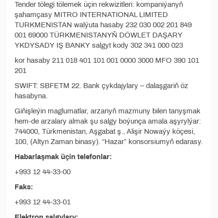
Tender tölegi tölemek üçin rekwizitleri: kompaniýanyň
şahamçasy MITRO INTERNATIONAL LIMITED
TURKMENISTAN walýuta hasaby 232 030 002 201 849
001 69000 TÜRKMENISTANYŇ DÖWLET DAŞARY
YKDYSADY IŞ BANKY salgyt kody 302 341 000 023
kor hasaby 211 018 401 101 001 0000 3000 MFO 390 101
201
SWIFT: SBFETM 22. Bank çykdajylary – dalaşgariň öz
hasabyna.
Giňişleýin maglumatlar, arzanyň mazmuny bilen tanyşmak
hem-de arzalary almak şu salgy boýunça amala aşyrylýar:
744000, Türkmenistan, Aşgabat ş., Alişir Nowaýy köçesi,
100, (Altyn Zaman binasy). “Hazar” konsorsiumyň edarasy.
Habarlaşmak üçin telefonlar:
+993 12 44-33-00
Faks:
+993 12 44-33-01
Elektron salgylary: