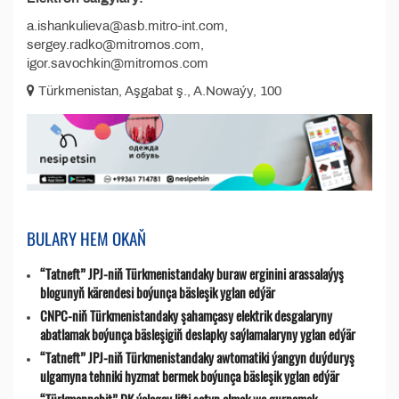
a.ishankulieva@asb.mitro-int.com,
sergey.radko@mitromos.com,
igor.savochkin@mitromos.com
Türkmenistan, Aşgabat ş., A.Nowaýy, 100
BULARY HEM OKAŇ
“Tatneft” JPJ-niň Türkmenistandaky buraw erginini arassalaýyş
blogunyň kärendesi boýunça bäsleşik yglan edýär
CNPC-niň Türkmenistandaky şahamçasy elektrik desgalaryny
abatlamak boýunça bäsleşigiň deslapky saýlamalaryny yglan edýär
“Tatneft” JPJ-niň Türkmenistandaky awtomatiki ýangyn duýduryş
ulgamyna tehniki hyzmat bermek boýunça bäsleşik yglan edýär