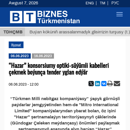
Awgust 7, 2026
ENG
TM
РУС
Toggl
navig
8 ТМТ
TDHÇMB
Buýan köküniň arassalanmadyk glisirrizin turşusy (t.)
Hyzmat
06.06.2023
16.06.2023
“Hazar” konsorsiumy optiki-süýümli kabelleri
çekmek boýunça tender yglan edýär
06.06.2023 - 12:00
“Türkmen Milli nebitgaz kompaniýasy” ýapyk görnüşli
paýdarlar jemgyýetinden hem-de "Mitro International
Limited" kompaniýalaryndan ybarat bolan, öz işini
"Hazar" şertnamalaýyn territoriýasynyň çäklerinde
(Gündogar Çeleken meýdançasy) önümleri paýlaşmak
şertnamasynyň esasynda alyp barýan “Hazar”