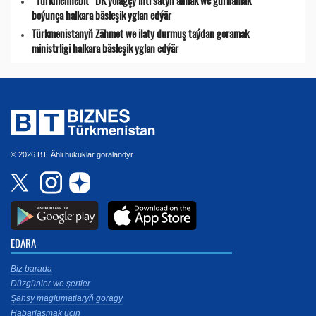
“Türkmennebit” DK ýolagçy lifti satyn almak we gurnamak
boýunça halkara bäsleşik yglan edýär
Türkmenistanyň Zähmet we ilaty durmuş taýdan goramak
ministrligi halkara bäsleşik yglan edýär
© 2026 BT. Ähli hukuklar goralandyr.
EDARA
Biz barada
Düzgünler we şertler
Şahsy maglumatlaryň goragy
Habarlaşmak üçin