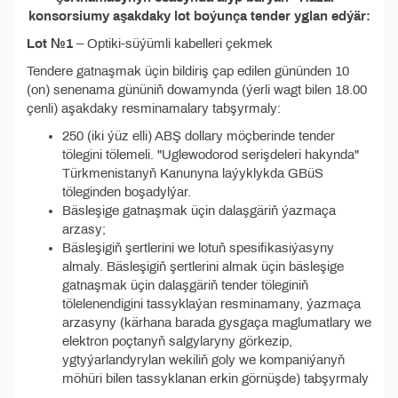
konsorsiumy aşakdaky lot boýunça tender yglan edýär:
Lot №1
– Optiki-süýümli kabelleri çekmek
Tendere gatnaşmak üçin bildiriş çap edilen gününden 10
(on) senenama gününiň dowamynda (ýerli wagt bilen 18.00
çenli) aşakdaky resminamalary tabşyrmaly:
250 (iki ýüz elli) ABŞ dollary möçberinde tender
tölegini tölemeli. "Uglewodorod serişdeleri hakynda"
Türkmenistanyň Kanunyna laýyklykda GBüS
töleginden boşadylýar.
Bäsleşige gatnaşmak üçin dalaşgäriň ýazmaça
arzasy;
Bäsleşigiň şertlerini we lotuň spesifikasiýasyny
almaly. Bäsleşigiň şertlerini almak üçin bäsleşige
gatnaşmak üçin dalaşgäriň tender töleginiň
tölelenendigini tassyklaýan resminamany, ýazmaça
arzasyny (kärhana barada gysgaça maglumatlary we
elektron poçtanyň salgylaryny görkezip,
ygtyýarlandyrylan wekiliň goly we kompaniýanyň
möhüri bilen tassyklanan erkin görnüşde) tabşyrmaly