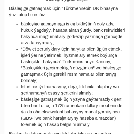
Bäsleşige gatnaşmak üçin “Türkmennebit” DK binasyna
ýüz tutup bilersiňiz:
bäsleşige gatnaşmaga isleg bildirýäniň doly ady,
hukuk ýagdaýy, hasaba alnan ýurdy, bank rekwizitleri
hakynda maglumatlary görkezip ýazmaça görnüşde
arza tabşyrmaly;
"Döwlet zerurlyklary üçin harytlar bilen üpjün etmek,
işleri ýerine ýetirmek, hyzmatlary etmek boýunça
bäsleşikler hakynda" Türkmenistanyň Kanuny,
"Bäsleşikleri geçirmekligiň düzgünleri" we bäsleşige
gatnaşmak üçin gerekli resminamalar bilen tanyş
bolmaly;
lotuň häsiýetnamasyny, degişli tehniki talaplary we
şertnamanyň esasy şertlerini almaly;
bäsleşige gatnaşmak üçin yzyna gaýtarmazlyk şerti
bilen her Lot üçin 1725 amerikan dollary möçberinde
ýa-da oňa ekwiwalent bahasyny manat görnüşinde
(GBS-i we bank harajatlaryny hasaba almazdan)
tölemek üçin hasap belgisini almaly.
Bäsleşige gatnaşmak üçin teklipler bildiriş çap edilen