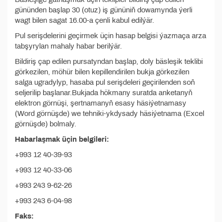
gününden başlap 30 (otuz) iş gününiň dowamynda ýerli
wagt bilen sagat 16.00-a çenli kabul edilýär.
Pul serişdelerini geçirmek üçin hasap belgisi ýazmaça arza
tabşyrylan mahaly habar berilýär.
Bildiriş çap edilen pursatyndan başlap, doly bäsleşik teklibi
görkezilen, möhür bilen kepillendirilen bukja görkezilen
salga ugradylyp, hasaba pul serişdeleri geçirilenden soň
seljerilip başlanar.Bukjada hökmany suratda anketanyň
elektron görnüşi, şertnamanyň esasy häsiýetnamasy
(Word görnüşde) we tehniki-ykdysady häsiýetnama (Excel
görnüşde) bolmaly.
Habarlaşmak üçin belgileri:
+993 12 40-39-93
+993 12 40-33-06
+993 243 9-62-26
+993 243 6-04-98
Faks: