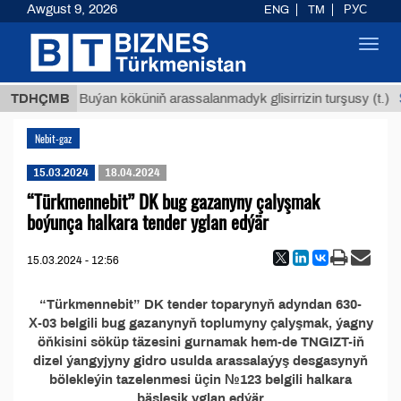
Awgust 9, 2026
ENG
TM
РУС
Toggl
navig
 ТМТ
$
TDHÇMB
Buýan köküniň arassalanmadyk glisirrizin turşusy (t.)
Nebit-gaz
15.03.2024
18.04.2024
“Türkmennebit” DK bug gazanyny çalyşmak
boýunça halkara tender yglan edýär
15.03.2024 - 12:56
“Türkmennebit” DK tender toparynyň adyndan 630-
Х-03 belgili bug gazanynyň toplumyny çalyşmak, ýagny
öňkisini söküp täzesini gurnamak hem-de TNGIZT-iň
dizel ýangyjyny gidro usulda arassalaýyş desgasynyň
bölekleýin tazelenmesi üçin №123 belgili halkara
bäsleşik yglan edýär