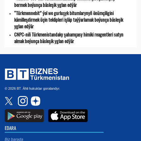
bermek boýunça bäsleşik yglan edýär
“Türkmennebit” ýol we gurluşyk bitumlarynyň önümçiligini
kämilleşdirmek üçin teklipleri işläp taýýarlamak boýunça bäsleşik
yglan edýär
CNPC-niň Türkmenistandaky şahamçasy himiki reagentleri satyn
almak boýunça bäsleşik yglan edýär
© 2026 BT. Ähli hukuklar goralandyr.
EDARA
Biz barada