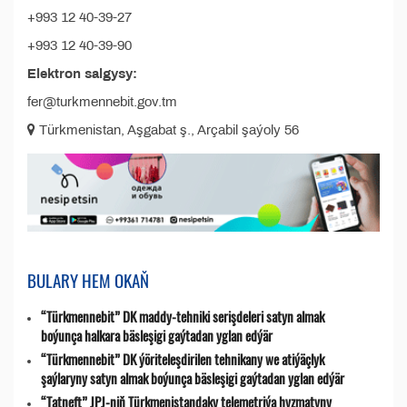
+993 12 40-39-27
+993 12 40-39-90
Elektron salgysy:
fer@turkmennebit.gov.tm
Türkmenistan, Aşgabat ş., Arçabil şaýoly 56
BULARY HEM OKAŇ
“Türkmennebit” DK maddy-tehniki serişdeleri satyn almak
boýunça halkara bäsleşigi gaýtadan yglan edýär
“Türkmennebit” DK ýöriteleşdirilen tehnikany we atiýäçlyk
şaýlaryny satyn almak boýunça bäsleşigi gaýtadan yglan edýär
“Tatneft” JPJ-niň Türkmenistandaky telemetriýa hyzmatyny