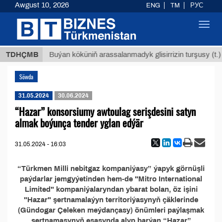
Awgust 10, 2026
ENG
TM
РУС
Toggl
navig
8 ТМТ
TDHÇMB
Buýan köküniň arassalanmadyk glisirrizin turşusy (t.)
Söwda
31.05.2024
30.06.2024
“Hazar” konsorsiumy awtoulag serişdesini satyn
almak boýunça tender yglan edýär
31.05.2024 - 16:03
“Türkmen Milli nebitgaz kompaniýasy” ýapyk görnüşli
paýdarlar jemgyýetinden hem-de "Mitro International
Limited" kompaniýalaryndan ybarat bolan, öz işini
"Hazar" şertnamalaýyn territoriýasynyň çäklerinde
(Gündogar Çeleken meýdançasy) önümleri paýlaşmak
şertnamasynyň esasynda alyp barýan “Hazar”