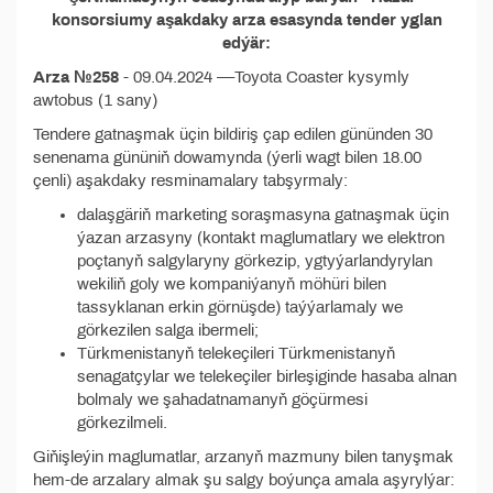
konsorsiumy aşakdaky arza esasynda tender yglan
edýär:
Arza №258
- 09.04.2024 ––Toyota Coaster kysymly
awtobus (1 sany)
Tendere gatnaşmak üçin bildiriş çap edilen gününden 30
senenama gününiň dowamynda (ýerli wagt bilen 18.00
çenli) aşakdaky resminamalary tabşyrmaly:
dalaşgäriň marketing soraşmasyna gatnaşmak üçin
ýazan arzasyny (kontakt maglumatlary we elektron
poçtanyň salgylaryny görkezip, ygtyýarlandyrylan
wekiliň goly we kompaniýanyň möhüri bilen
tassyklanan erkin görnüşde) taýýarlamaly we
görkezilen salga ibermeli;
Türkmenistanyň telekeçileri Türkmenistanyň
senagatçylar we telekeçiler birleşiginde hasaba alnan
bolmaly we şahadatnamanyň göçürmesi
görkezilmeli.
Giňişleýin maglumatlar, arzanyň mazmuny bilen tanyşmak
hem-de arzalary almak şu salgy boýunça amala aşyrylýar: