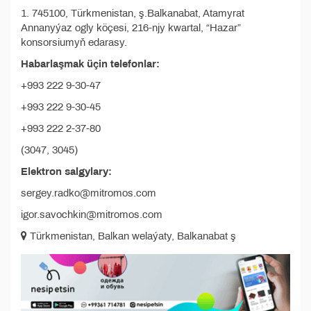
1. 745100, Türkmenistan, ş.Balkanabat, Atamyrat
Annanyýaz ogly köçesi, 216-njy kwartal, “Hazar”
konsorsiumyň edarasy.
Habarlaşmak üçin telefonlar:
+993 222 9-30-47
+993 222 9-30-45
+993 222 2-37-80
(3047, 3045)
Elektron salgylary:
sergey.radko@mitromos.com
igor.savochkin@mitromos.com
Türkmenistan, Balkan welaýaty, Balkanabat ş