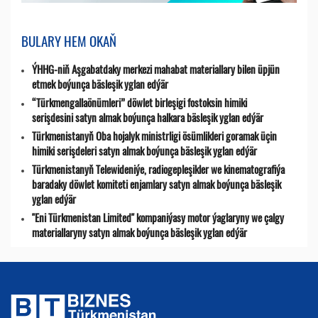
BULARY HEM OKAŇ
ÝHHG-niň Aşgabatdaky merkezi mahabat materiallary bilen üpjün
etmek boýunça bäsleşik yglan edýär
“Türkmengallaönümleri” döwlet birleşigi fostoksin himiki
serişdesini satyn almak boýunça halkara bäsleşik yglan edýär
Türkmenistanyň Oba hojalyk ministrligi ösümlikleri goramak üçin
himiki serişdeleri satyn almak boýunça bäsleşik yglan edýär
Türkmenistanyň Telewideniýe, radio­gepleşikler we kinematografiýa
baradaky döwlet komiteti enjamlary satyn almak boýunça bäsleşik
yglan edýär
"Eni Türkmenistan Limited" kompaniýasy motor ýaglaryny we çalgy
materiallaryny satyn almak boýunça bäsleşik yglan edýär