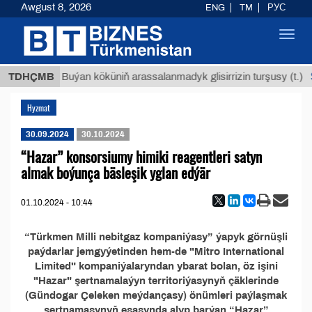
Awgust 8, 2026
ENG
TM
РУС
Toggl
navig
 ТМТ
$
TDHÇMB
Buýan köküniň arassalanmadyk glisirrizin turşusy (t.)
Hyzmat
30.09.2024
30.10.2024
“Hazar” konsorsiumy himiki reagentleri satyn
almak boýunça bäsleşik yglan edýär
01.10.2024 - 10:44
“Türkmen Milli nebitgaz kompaniýasy” ýapyk görnüşli
paýdarlar jemgyýetinden hem-de "Mitro International
Limited" kompaniýalaryndan ybarat bolan, öz işini
"Hazar" şertnamalaýyn territoriýasynyň çäklerinde
(Gündogar Çeleken meýdançasy) önümleri paýlaşmak
şertnamasynyň esasynda alyp barýan “Hazar”