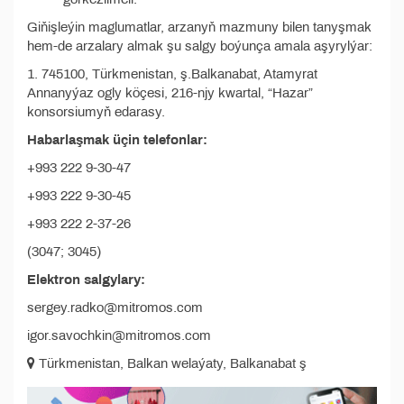
Giňişleýin maglumatlar, arzanyň mazmuny bilen tanyşmak
hem-de arzalary almak şu salgy boýunça amala aşyrylýar:
1. 745100, Türkmenistan, ş.Balkanabat, Atamyrat
Annanyýaz ogly köçesi, 216-njy kwartal, “Hazar”
konsorsiumyň edarasy.
Habarlaşmak üçin telefonlar:
+993 222 9-30-47
+993 222 9-30-45
+993 222 2-37-26
(3047; 3045)
Elektron salgylary:
sergey.radko@mitromos.com
igor.savochkin@mitromos.com
Türkmenistan, Balkan welaýaty, Balkanabat ş