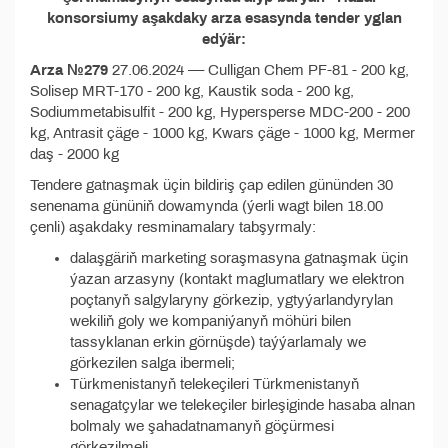
konsorsiumy aşakdaky arza esasynda tender yglan
edýär:
Arza №279
27.06.2024 –– Culligan Chem PF-81 - 200 kg,
Solisep MRT-170 - 200 kg, Kaustik soda - 200 kg,
Sodiummetabisulfit - 200 kg, Hypersperse MDC-200 - 200
kg, Antrasit çäge - 1000 kg, Kwars çäge - 1000 kg, Mermer
daş - 2000 kg
Tendere gatnaşmak üçin bildiriş çap edilen gününden 30
senenama gününiň dowamynda (ýerli wagt bilen 18.00
çenli) aşakdaky resminamalary tabşyrmaly:
dalaşgäriň marketing soraşmasyna gatnaşmak üçin
ýazan arzasyny (kontakt maglumatlary we elektron
poçtanyň salgylaryny görkezip, ygtyýarlandyrylan
wekiliň goly we kompaniýanyň möhüri bilen
tassyklanan erkin görnüşde) taýýarlamaly we
görkezilen salga ibermeli;
Türkmenistanyň telekeçileri Türkmenistanyň
senagatçylar we telekeçiler birleşiginde hasaba alnan
bolmaly we şahadatnamanyň göçürmesi
görkezilmeli.