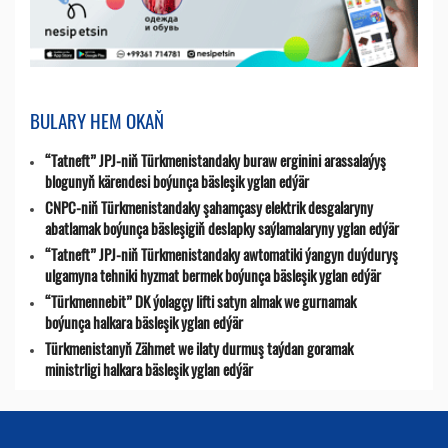
BULARY HEM OKAŇ
“Tatneft” JPJ-niň Türkmenistandaky buraw erginini arassalaýyş
blogunyň kärendesi boýunça bäsleşik yglan edýär
CNPC-niň Türkmenistandaky şahamçasy elektrik desgalaryny
abatlamak boýunça bäsleşigiň deslapky saýlamalaryny yglan edýär
“Tatneft” JPJ-niň Türkmenistandaky awtomatiki ýangyn duýduryş
ulgamyna tehniki hyzmat bermek boýunça bäsleşik yglan edýär
“Türkmennebit” DK ýolagçy lifti satyn almak we gurnamak
boýunça halkara bäsleşik yglan edýär
Türkmenistanyň Zähmet we ilaty durmuş taýdan goramak
ministrligi halkara bäsleşik yglan edýär