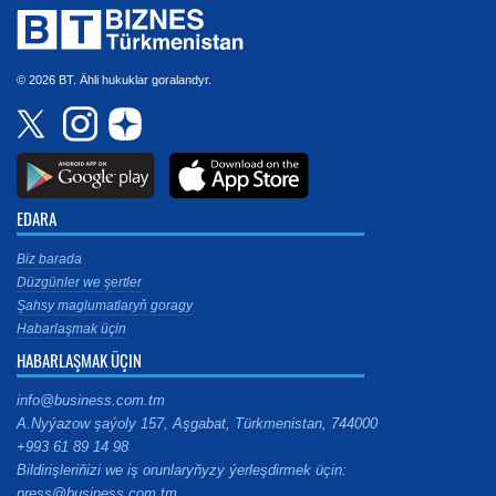
© 2026 BT. Ähli hukuklar goralandyr.
EDARA
Biz barada
Düzgünler we şertler
Şahsy maglumatlaryň goragy
Habarlaşmak üçin
HABARLAŞMAK ÜÇIN
info@business.com.tm
A.Nyýazow şaýoly 157, Aşgabat, Türkmenistan, 744000
+993 61 89 14 98
Bildirişleriňizi we iş orunlaryňyzy ýerleşdirmek üçin:
press@business.com.tm