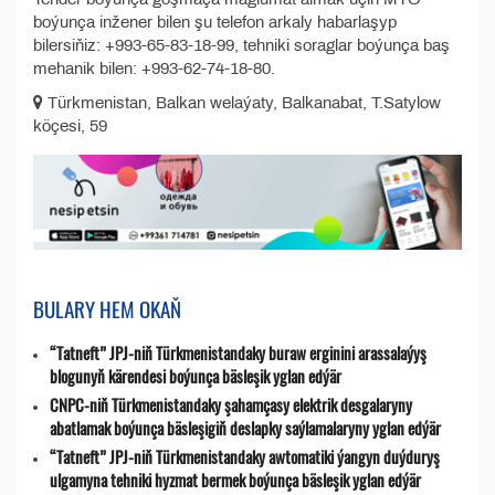
boýunça inžener bilen şu telefon arkaly habarlaşyp
bilersiňiz: +993-65-83-18-99, tehniki soraglar boýunça baş
mehanik bilen: +993-62-74-18-80.
Türkmenistan, Balkan welaýaty, Balkanabat, T.Satylow
köçesi, 59
BULARY HEM OKAŇ
“Tatneft” JPJ-niň Türkmenistandaky buraw erginini arassalaýyş
blogunyň kärendesi boýunça bäsleşik yglan edýär
CNPC-niň Türkmenistandaky şahamçasy elektrik desgalaryny
abatlamak boýunça bäsleşigiň deslapky saýlamalaryny yglan edýär
“Tatneft” JPJ-niň Türkmenistandaky awtomatiki ýangyn duýduryş
ulgamyna tehniki hyzmat bermek boýunça bäsleşik yglan edýär