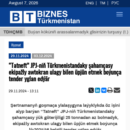
Awgust 7, 2026
ENG
TM
РУС
Toggl
navig
8 ТМТ
TDHÇMB
Buýan köküniň arassalanmadyk glisirrizin turşusy (t.)
Hyzmat
29.11.2024
03.12.2024
“Tatneft” JPJ-niň Türkmenistandaky şahamçasy
ekipažly awtokran ulagy bilen üpjün etmek boýunça
tender yglan edýär
29.11.2024 - 13:11
Şertnamanyň goşmaça ylalaşygyna laýyklykda öz işini
alyp barýan “Tatneft” JPJ-niň Türkmenistandaky
şahamçasy ýük göterijiligi 25 tonnadan az bolmadyk,
ekipažly awtokran ulagy bilen üpjün etmek boýunça
№2024/46 belgili tender yglan edýär