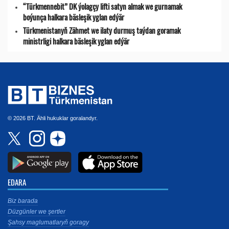
“Türkmennebit” DK ýolagçy lifti satyn almak we gurnamak
boýunça halkara bäsleşik yglan edýär
Türkmenistanyň Zähmet we ilaty durmuş taýdan goramak
ministrligi halkara bäsleşik yglan edýär
© 2026 BT. Ähli hukuklar goralandyr.
EDARA
Biz barada
Düzgünler we şertler
Şahsy maglumatlaryň goragy