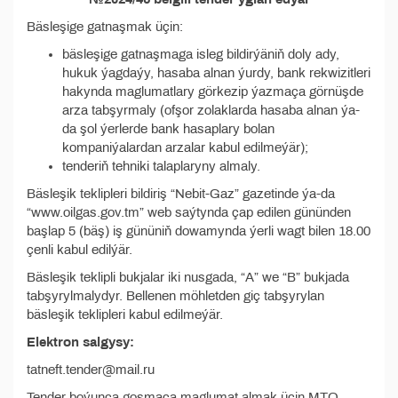
Bäsleşige gatnaşmak üçin:
bäsleşige gatnaşmaga isleg bildirýäniň doly ady,
hukuk ýagdaýy, hasaba alnan ýurdy, bank rekwizitleri
hakynda maglumatlary görkezip ýazmaça görnüşde
arza tabşyrmaly (ofşor zolaklarda hasaba alnan ýa-
da şol ýerlerde bank hasaplary bolan
kompaniýalardan arzalar kabul edilmeýär);
tenderiň tehniki talaplaryny almaly.
Bäsleşik teklipleri bildiriş “Nebit-Gaz” gazetinde ýa-da
“www.oilgas.gov.tm” web saýtynda çap edilen gününden
başlap 5 (bäş) iş gününiň dowamynda ýerli wagt bilen 18.00
çenli kabul edilýär.
Bäsleşik teklipli bukjalar iki nusgada, “A” we “B” bukjada
tabşyrylmalydyr. Bellenen möhletden giç tabşyrylan
bäsleşik teklipleri kabul edilmeýär.
Elektron salgysy:
tatneft.tender@mail.ru
Tender boýunça goşmaça maglumat almak üçin MTO