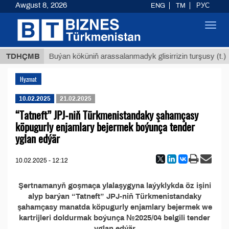
Awgust 8, 2026
ENG
TM
РУС
Toggl
navig
8 ТМТ
TDHÇMB
Buýan köküniň arassalanmadyk glisirrizin turşusy (t.)
Hyzmat
10.02.2025
21.02.2025
“Tatneft” JPJ-niň Türkmenistandaky şahamçasy
köpugurly enjamlary bejermek boýunça tender
yglan edýär
10.02.2025 - 12:12
Şertnamanyň goşmaça ylalaşygyna laýyklykda öz işini
alyp barýan “Tatneft” JPJ-niň Türkmenistandaky
şahamçasy manatda köpugurly enjamlary bejermek we
kartrijleri doldurmak boýunça №2025/04 belgili tender
yglan edýär