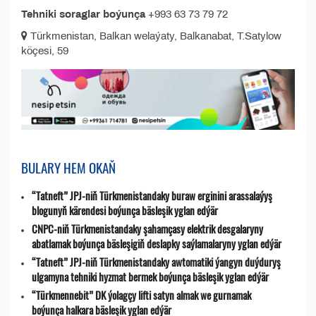
Tehniki soraglar boýunça
+993 63 73 79 72
Türkmenistan, Balkan welaýaty, Balkanabat, T.Satylow
köçesi, 59
BULARY HEM OKAŇ
“Tatneft” JPJ-niň Türkmenistandaky buraw erginini arassalaýyş
blogunyň kärendesi boýunça bäsleşik yglan edýär
CNPC-niň Türkmenistandaky şahamçasy elektrik desgalaryny
abatlamak boýunça bäsleşigiň deslapky saýlamalaryny yglan edýär
“Tatneft” JPJ-niň Türkmenistandaky awtomatiki ýangyn duýduryş
ulgamyna tehniki hyzmat bermek boýunça bäsleşik yglan edýär
“Türkmennebit” DK ýolagçy lifti satyn almak we gurnamak
boýunça halkara bäsleşik yglan edýär