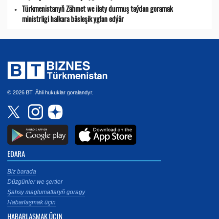
Türkmenistanyň Zähmet we ilaty durmuş taýdan goramak
ministrligi halkara bäsleşik yglan edýär
© 2026 BT. Ähli hukuklar goralandyr.
EDARA
Biz barada
Düzgünler we şertler
Şahsy maglumatlaryň goragy
Habarlaşmak üçin
HABARLAŞMAK ÜÇIN