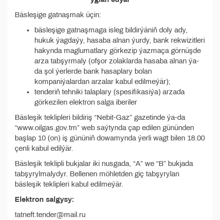
Bäsleşige gatnaşmak üçin:
bäsleşige gatnaşmaga isleg bildirýäniň doly ady,
hukuk ýagdaýy, hasaba alnan ýurdy, bank rekwizitleri
hakynda maglumatlary görkezip ýazmaça görnüşde
arza tabşyrmaly (ofşor zolaklarda hasaba alnan ýa-
da şol ýerlerde bank hasaplary bolan
kompaniýalardan arzalar kabul edilmeýär);
tenderiň tehniki talaplary (spesifikasiýa) arzada
görkezilen elektron salga iberiler
Bäsleşik teklipleri bildiriş “Nebit-Gaz” gazetinde ýa-da
“www.oilgas.gov.tm” web saýtynda çap edilen gününden
başlap 10 (on) iş gününiň dowamynda ýerli wagt bilen 18.00
çenli kabul edilýär.
Bäsleşik teklipli bukjalar iki nusgada, “A” we “B” bukjada
tabşyrylmalydyr. Bellenen möhletden giç tabşyrylan
bäsleşik teklipleri kabul edilmeýär.
Elektron salgysy:
tatneft.tender@mail.ru